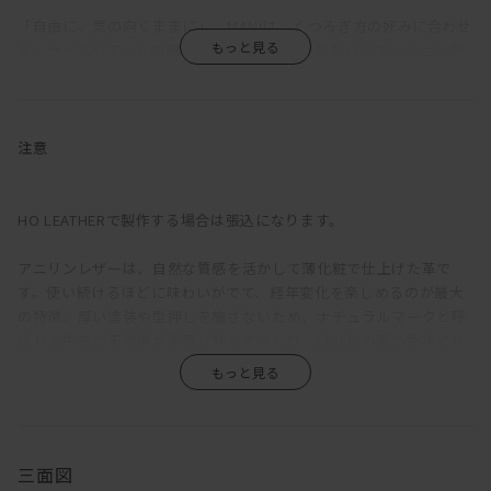
「自由に、気の向くままに」。MANIは、くつろぎ方の好みに合わせ
て、サイズやアームの種類、組み合わせを多彩なバリエーションか
ら選択できるソファだ。
ふっくらと丸みを帯びているのは、クッションのウレタン層の上に
羽毛を使用した層を重ねているため。長時間座っていても疲れにく
注意
い固めの座り心地をベースに、適度な沈みこみで身体を受けとめて
くれる気持ちよさを備えている。背もたれが低く見えるが、この沈
み込みにより、座ると思った以上に身体をしっかりと支えてくれ
HO LEATHERで製作する場合は張込になります。
る。ゆったりと深さのある座面は、ごろっとねころがった時にもベ
ッドのように快適。
アニリンレザーは、自然な質感を活かして薄化粧で仕上げた革で
す。使い続けるほどに味わいがでて、経年変化を楽しめるのが最大
直線的な構成をベースに輪郭に丸みをもたせ、加えて生地をわざと
の特徴。厚い塗装や型押しを施さないため、ナチュラルマークと呼
緩めに張ることで、上品さがありながらも構えたところのない、リ
ばれる牛皮の天然傷が表面に残っていたり、1枚1枚の革の色味にバ
ラックス感のある印象に。端部をつまんだ縫製は柔らかな輪郭の中
ラつきがあります。また、ひっかき傷や染みがつきやすく、陽の光
に緊張感をもたらし、これにより、カジュアルにもシックにも合わ
による色褪せも生じます。均一な表面で、使い続けても見た目があ
せられる絶妙な佇まいが生まれている。
まり変わらず、汚れもつきにくい、というような一般的な革とは全
く違うため、革の素朴な風合い、深みあるエイジングを求める方に
ローアームは、枕がわりに頭をのせるのにちょうどよい高さになっ
おすすめです。
三面図
ている。ごろごろしたい人におすすめ。アームや背は、腰掛けた