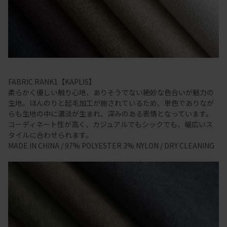
FABRIC RANK1【KAPLIS】
柔らかく優しい触り心地、ありそうでない絶妙な色合いが魅力の
生地。ほんのりと起毛加工が施されているため、単色でありなが
らも生地の中に濃淡が生まれ、深みのある表情となっています。
コーディネート性が高く、カジュアルでもシックでも、幅広いス
タイルに合わせられます。
MADE IN CHINA / 97% POLYESTER 3% NYLON / DRY CLEANING