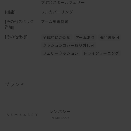
プ混合スモールフェザー
[機能]
フルカバーリング
[その他スペック
アーム部着脱可
詳細]
[その他仕様]
全体的にかため
アームあり
張地選択可
クッションカバー取り外し可
フェザークッション
ドライクリーニング
ブランド
レンバシー
REMBASSY