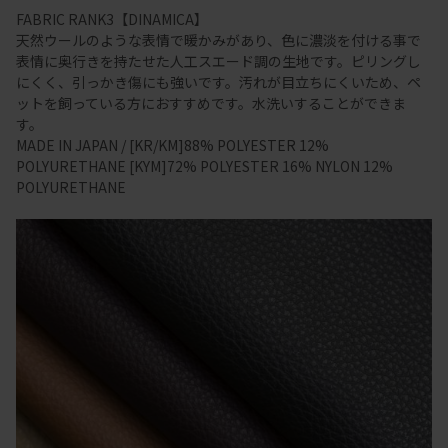
FABRIC RANK3【DINAMICA】
天然ウールのような表情で暖かみがあり、色に濃淡を付ける事で
表情に奥行きを持たせた人工スエード調の生地です。ピリングし
にくく、引っかき傷にも強いです。汚れが目立ちにくいため、ペ
ットを飼っている方におすすめです。水洗いすることができま
す。
MADE IN JAPAN / [KR/KM]88% POLYESTER 12%
POLYURETHANE [KYM]72% POLYESTER 16% NYLON 12%
POLYURETHANE