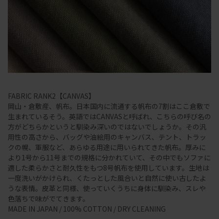
FABRIC RANK2【CANVAS】
岡山・倉敷産、帆布。日本国内に流通する帆布の7割はここ倉敷で
生まれているそう。英語ではCANVASと呼ばれ、こちらの呼び名の
方がどちらかというと馴染み深いのではないでしょうか。その汎
用性の高さから、バッグや油絵用のキャンバス、テント、トラッ
クの幌、軍服など、あらゆる用途に用いられてきた帆布。厚みに
より1号から11号までの規格に分かれていて、その中でもソファに
適した柔らかさと耐久性をもつ8号帆布を使用しています。生地は
一度洗いがかけられ、くたっとした風合いと自然に使い古したよ
うな表情。皮革と同様、使っていくうちに身体に馴染み、スレや
色落ちで味がでてきます。
MADE IN JAPAN / 100% COTTON / DRY CLEANING