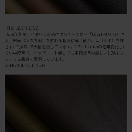
【HC LEATHERA】
1958年創業、イタリアの名門タンナーである「MASTROTTO」社
製。銀面（革の表面）を触れる程度に薄く削り、型（シボ）を押
さずに“揉み”で表情を出しています。1.2～1.4mmの経年変化しに
くい中厚革で、トップコート無しでも車両基準の厳しい試験をク
リアする品質を実現しています。
SEMI ANILINE FINISH