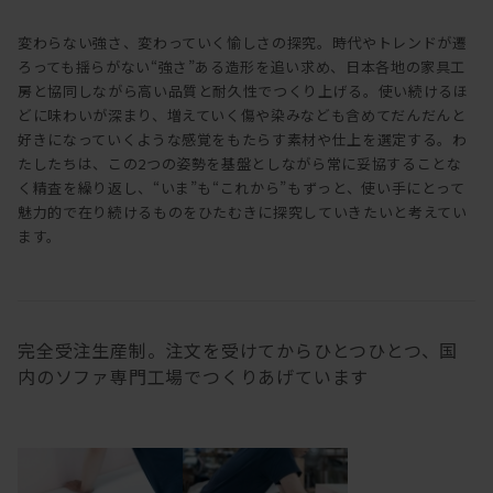
変わらない強さ、変わっていく愉しさの探究。時代やトレンドが遷
ろっても揺らがない“強さ”ある造形を追い求め、日本各地の家具工
房と協同しながら高い品質と耐久性でつくり上げる。使い続けるほ
どに味わいが深まり、増えていく傷や染みなども含めてだんだんと
好きになっていくような感覚をもたらす素材や仕上を選定する。わ
たしたちは、この2つの姿勢を基盤としながら常に妥協することな
く精査を繰り返し、“いま”も“これから”もずっと、使い手にとって
魅力的で在り続けるものをひたむきに探究していきたいと考えてい
ます。
完全受注生産制。注文を受けてからひとつひとつ、国
内のソファ専門工場でつくりあげています