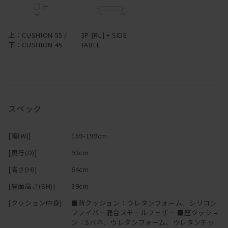
上：CUSHION 55 /
3P [RL] + SIDE
下：CUSHION 45
TABLE
スペック
[幅(W)]
159-199cm
[奥行(D)]
93cm
[高さ(H)]
64cm
[座面高さ(SH)]
39cm
[クッション中身]
■背クッション：ウレタンフォーム、シリコン
ファイバー混合スモールフェザー ■座クッショ
ン：Sバネ、ウレタンフォーム、ウレタンチッ