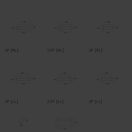
り、肘をついてくつろげるよう、ゆったり幅広に設定。
マニ ソファは、中身のクッションが体に馴染んでいく構造です。
フルカバーリング式のため、汚れてしまってもカバーを取り外して
ドライクリーニングが可能。アーム部分は着脱可能で、取り外すと
柔らかくクタっと変化し、まるで包みこまれるような座り心地にな
3Pでも1750mm程度まで本体横幅が小さくなるため、買ったはいい
ります。
けど搬入経路が狭くて部屋に入らなかった・・・なんてことになる
心配もない。
変化していく姿を楽しむことができるのも魅力の一つです。
3P [RL]
2.5P [RL]
2P [RL]
革らしさを大切にしたアニリンレザーや、独特の風合いが美しい帆
布、色合いと触り心地豊かなリネンファブリックなど、張地も選り
抜きのものだけをラインナップ。張地によってがらりと雰囲気が変
わるデザインのため、張地次第で、モダンからインダストリアルま
で様々なスタイルの家具とコーディネートできる。また、各タイプ
を組み合わせることで、L型やその他様々なレイアウトに対応。ソ
ファごとに生地を張り分ける、なんて遊び心を効かせるのも有り
3P [LL]
2.5P [LL]
2P [LL]
だ。
―