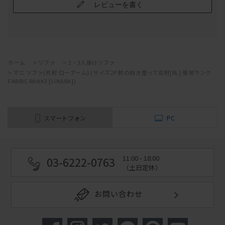
レビューを書く
ホーム
>
ソファ
>
2・3人掛けソファ
>
マニ ソファ(片肘 ローアーム) (サイズ2P 肘の向き座って右肘[RL] 張地ランク
FABRIC RANK3 [LINARA])
スマートフォン
PC
11:00 - 18:00
03-6222-0763
（土日定休）
お問い合わせ