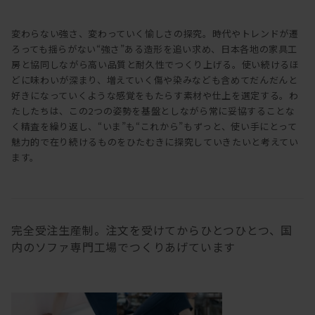
変わらない強さ、変わっていく愉しさの探究。時代やトレンドが遷
ろっても揺らがない“強さ”ある造形を追い求め、日本各地の家具工
房と協同しながら高い品質と耐久性でつくり上げる。使い続けるほ
どに味わいが深まり、増えていく傷や染みなども含めてだんだんと
好きになっていくような感覚をもたらす素材や仕上を選定する。わ
たしたちは、この2つの姿勢を基盤としながら常に妥協することな
く精査を繰り返し、“いま”も“これから”もずっと、使い手にとって
魅力的で在り続けるものをひたむきに探究していきたいと考えてい
ます。
完全受注生産制。注文を受けてからひとつひとつ、国
内のソファ専門工場でつくりあげています