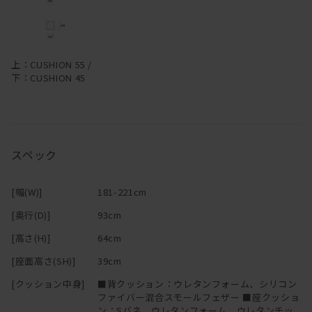
―
マニ ソファは、中身のクッションが体に馴染んでいく構造です。
上：CUSHION 55 /
下：CUSHION 45
柔らかくクタっと変化し、まるで包みこまれるような座り心地にな
ります。
変化していく姿を楽しむことができるのも魅力の一つです。
スペック
[幅(W)]
181-221cm
[奥行(D)]
93cm
[高さ(H)]
64cm
[座面高さ(SH)]
39cm
[クッション中身]
■背クッション：ウレタンフォーム、シリコン
ファイバー混合スモールフェザー ■座クッショ
ン：Sバネ、ウレタンフォーム、ウレタンチッ