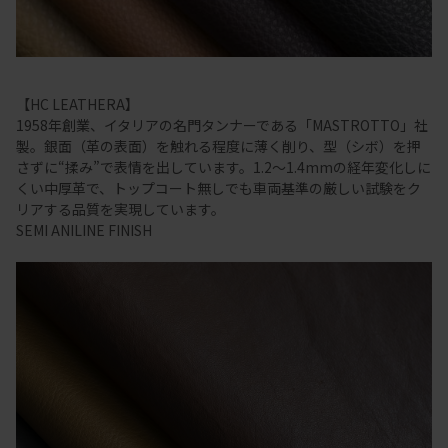
【HC LEATHERA】
1958年創業、イタリアの名門タンナーである「MASTROTTO」社
製。銀面（革の表面）を触れる程度に薄く削り、型（シボ）を押
さずに“揉み”で表情を出しています。1.2～1.4mmの経年変化しに
くい中厚革で、トップコート無しでも車両基準の厳しい試験をク
リアする品質を実現しています。
SEMI ANILINE FINISH