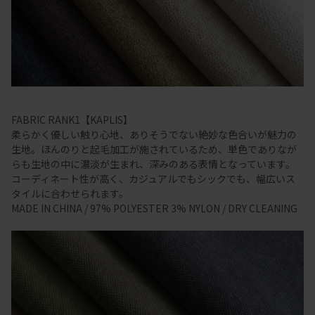
FABRIC RANK1【KAPLIS】
柔らかく優しい触り心地、ありそうでない絶妙な色合いが魅力の
生地。ほんのりと起毛加工が施されているため、単色でありなが
らも生地の中に濃淡が生まれ、深みのある表情となっています。
コーディネート性が高く、カジュアルでもシックでも、幅広いス
タイルに合わせられます。
MADE IN CHINA / 97% POLYESTER 3% NYLON / DRY CLEANING