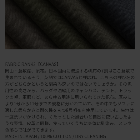
FABRIC RANK2【CANVAS】
岡山・倉敷産、帆布。日本国内に流通する帆布の7割はここ倉敷で
生まれているそう。英語ではCANVASと呼ばれ、こちらの呼び名の
方がどちらかというと馴染み深いのではないでしょうか。その汎
用性の高さから、バッグや油絵用のキャンバス、テント、トラッ
クの幌、軍服など、あらゆる用途に用いられてきた帆布。厚みに
より1号から11号までの規格に分かれていて、その中でもソファに
適した柔らかさと耐久性をもつ8号帆布を使用しています。生地は
一度洗いがかけられ、くたっとした風合いと自然に使い古したよ
うな表情。皮革と同様、使っていくうちに身体に馴染み、スレや
色落ちで味がでてきます。
MADE IN JAPAN / 100% COTTON / DRY CLEANING