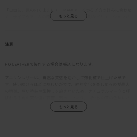
「自由に、気の向くままに」。MANIは、くつろぎ方の好みに合わせ
て、サイズやアームの種類、組み合わせを多彩なバリエーションか
ら選択できるソファだ。
ふっくらと丸みを帯びているのは、クッションのウレタン層の上に
羽毛を使用した層を重ねているため。長時間座っていても疲れにく
注意
い固めの座り心地をベースに、適度な沈みこみで身体を受けとめて
くれる気持ちよさを備えている。背もたれが低く見えるが、この沈
み込みにより、座ると思った以上に身体をしっかりと支えてくれ
HO LEATHERで製作する場合は張込になります。
る。ゆったりと深さのある座面は、ごろっとねころがった時にもベ
ッドのように快適。
アニリンレザーは、自然な質感を活かして薄化粧で仕上げた革で
す。使い続けるほどに味わいがでて、経年変化を楽しめるのが最大
直線的な構成をベースに輪郭に丸みをもたせ、加えて生地をわざと
の特徴。厚い塗装や型押しを施さないため、ナチュラルマークと呼
緩めに張ることで、上品さがありながらも構えたところのない、リ
ばれる牛皮の天然傷が表面に残っていたり、1枚1枚の革の色味にバ
ラックス感のある印象に。端部をつまんだ縫製は柔らかな輪郭の中
ラつきがあります。また、ひっかき傷や染みがつきやすく、陽の光
に緊張感をもたらし、これにより、カジュアルにもシックにも合わ
による色褪せも生じます。均一な表面で、使い続けても見た目があ
せられる絶妙な佇まいが生まれている。
まり変わらず、汚れもつきにくい、というような一般的な革とは全
く違うため、革の素朴な風合い、深みあるエイジングを求める方に
アームは左右で高さが違う。ハイアームは、アームを背にすれば、
おすすめです。