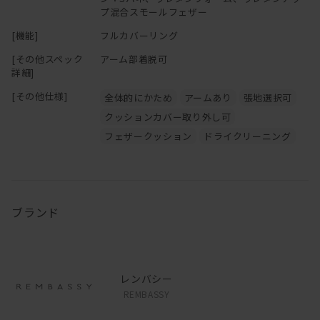
プ混合スモールフェザー
[機能]
フルカバーリング
[その他スペック
アーム部着脱可
詳細]
[その他仕様]
全体的にかため
アームあり
張地選択可
クッションカバー取り外し可
フェザークッション
ドライクリーニング
ブランド
レンバシー
REMBASSY