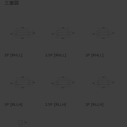
脚を伸ばしてカウチのようにもくつろげるのが長所。背もたれとア
三面図
ームがぶつかる角に身体をうずめるのも気持ちいい。ローアーム
木部の仕上は、素材本来の質感を最大限に活かすためオイル仕上を
は、枕がわりに頭をのせるのにちょうどよい高さになっている。ア
採用しています。普段のお手入れは基本的には乾拭きで、汚れた時
ームや背は、腰掛けたり、肘をついてくつろげるよう、ゆったり幅
は固く絞った布で拭き取ってください。オイル仕上は撥水性を備え
広に設定。
ていますが、強力なものではありません。水滴のついたグラスなど
を直置きして放置すると、輪染みになってしまう場合があります。
フルカバーリング式のため、汚れてしまってもカバーを取り外して
そのため食卓では、コースターやプレイスマットのご使用をおすす
ドライクリーニングが可能。アーム部分は着脱可能で、取り外すと
めします。お届け直後はオイルがたっぷりと浸透していますが、使
3Pでも1750mm程度まで本体横幅が小さくなるため、買ったはいい
い続けるうちにオイルは徐々に揮発していきます。表面にかさつき
3P [RHLL]
2.5P [RHLL]
2P [RHLL]
けど搬入経路が狭くて部屋に入らなかった・・・なんてことになる
を感じた時を目安に、1年に1、2回程度メンテナンスオイルを塗布
心配もない。
いただくと、しっとりとした風合いが蘇り、味わいも深まります。
冬場は特にエアコンの風で乾燥し、反ったり割れたりを起こしやす
革らしさを大切にしたアニリンレザーや、独特の風合いが美しい帆
くなるため、冬前のお手入れをおすすめします。
布、色合いと触り心地豊かなリネンファブリックなど、張地も選り
抜きのものだけをラインナップ。張地によってがらりと雰囲気が変
無垢材は、夏場は吸湿して膨張し、冬場は放湿して痩せます。そん
わるデザインのため、張地次第で、モダンからインダストリアルま
なふうに呼吸し、伸縮を繰り返しているため、季節の移り変わりの
で様々なスタイルの家具とコーディネートできる。また、各タイプ
中でクラックが生じることもあります。しかしながら、長く使い続
3P [RLLH]
2.5P [RLLH]
2P [RLLH]
を組み合わせることで、L型やその他様々なレイアウトに対応。ソ
けるうち、そんなクラックも、あるいは増えていく傷や染みも、経
ファごとに生地を張り分ける、なんて遊び心を効かせるのも有り
年変化とともにだんだんと馴染んでいき、やがて味わいに変わって
だ。
いきます。自然素材ならではの変化をあたたかく見守りながら、末
永くおつきあいください。