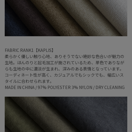
FABRIC RANK1【KAPLIS】
柔らかく優しい触り心地、ありそうでない絶妙な色合いが魅力の
生地。ほんのりと起毛加工が施されているため、単色でありなが
らも生地の中に濃淡が生まれ、深みのある表情となっています。
コーディネート性が高く、カジュアルでもシックでも、幅広いス
タイルに合わせられます。
MADE IN CHINA / 97% POLYESTER 3% NYLON / DRY CLEANING