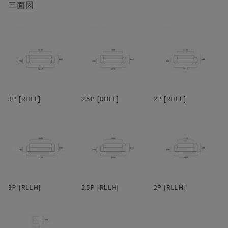
脚を伸ばしてカウチのようにもくつろげるのが長所。背もたれとア
三面図
ームがぶつかる角に身体をうずめるのも気持ちいい。ローアーム
木部の仕上は、素材本来の質感を最大限に活かすためオイル仕上を
は、枕がわりに頭をのせるのにちょうどよい高さになっている。ア
採用しています。普段のお手入れは基本的には乾拭きで、汚れた時
ームや背は、腰掛けたり、肘をついてくつろげるよう、ゆったり幅
は固く絞った布で拭き取ってください。オイル仕上は撥水性を備え
広に設定。
ていますが、強力なものではありません。水滴のついたグラスなど
を直置きして放置すると、輪染みになってしまう場合があります。
フルカバーリング式のため、汚れてしまってもカバーを取り外して
そのため食卓では、コースターやプレイスマットのご使用をおすす
ドライクリーニングが可能。アーム部分は着脱可能で、取り外すと
めします。お届け直後はオイルがたっぷりと浸透していますが、使
3Pでも1750mm程度まで本体横幅が小さくなるため、買ったはいい
い続けるうちにオイルは徐々に揮発していきます。表面にかさつき
3P [RHLL]
2.5P [RHLL]
2P [RHLL]
けど搬入経路が狭くて部屋に入らなかった・・・なんてことになる
を感じた時を目安に、1年に1、2回程度メンテナンスオイルを塗布
心配もない。
いただくと、しっとりとした風合いが蘇り、味わいも深まります。
冬場は特にエアコンの風で乾燥し、反ったり割れたりを起こしやす
革らしさを大切にしたアニリンレザーや、独特の風合いが美しい帆
くなるため、冬前のお手入れをおすすめします。
布、色合いと触り心地豊かなリネンファブリックなど、張地も選り
抜きのものだけをラインナップ。張地によってがらりと雰囲気が変
無垢材は、夏場は吸湿して膨張し、冬場は放湿して痩せます。そん
わるデザインのため、張地次第で、モダンからインダストリアルま
なふうに呼吸し、伸縮を繰り返しているため、季節の移り変わりの
で様々なスタイルの家具とコーディネートできる。また、各タイプ
中でクラックが生じることもあります。しかしながら、長く使い続
3P [RLLH]
2.5P [RLLH]
2P [RLLH]
を組み合わせることで、L型やその他様々なレイアウトに対応。ソ
けるうち、そんなクラックも、あるいは増えていく傷や染みも、経
ファごとに生地を張り分ける、なんて遊び心を効かせるのも有り
年変化とともにだんだんと馴染んでいき、やがて味わいに変わって
だ。
いきます。自然素材ならではの変化をあたたかく見守りながら、末
永くおつきあいください。