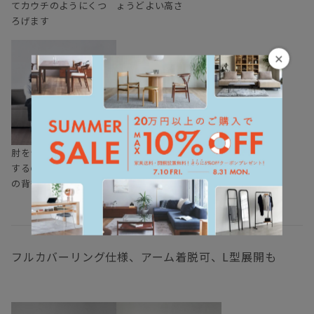
てカウチのようにくつ
ょうどよい高さ
ろげます
×
肘をついたり置いたり
するのに丁度よい高さ
の背もたれ
フルカバーリング仕様、アーム着脱可、L型展開も