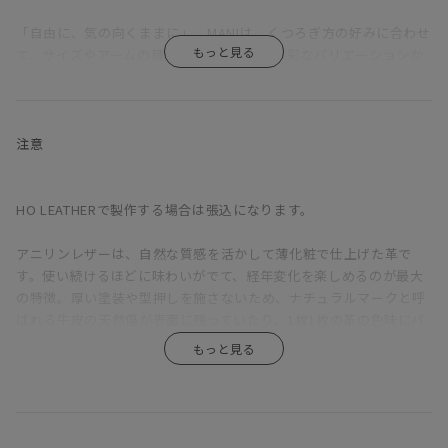
「自由に、気の向くままに」。MANIは、くつろぎ方の好みに合わせ
て、サイズやアームの種類、組み合わせを多彩なバリエーションか
ら選択できるソファだ。
ふっくらと丸みを帯びているのは、クッションのウレタン層の上に
羽毛を使用した層を重ねているため。長時間座っていても疲れにく
注意
い固めの座り心地をベースに、適度な沈みこみで身体を受けとめて
くれる気持ちよさを備えている。背もたれが低く見えるが、この沈
み込みにより、座ると思った以上に身体をしっかりと支えてくれ
HO LEATHERで製作する場合は張込になります。
る。ゆったりと深さのある座面は、ごろっとねころがった時にもベ
ッドのように快適。
アニリンレザーは、自然な質感を活かして薄化粧で仕上げた革で
す。使い続けるほどに味わいがでて、経年変化を楽しめるのが最大
直線的な構成をベースに輪郭に丸みをもたせ、加えて生地をわざと
の特徴。厚い塗装や型押しを施さないため、ナチュラルマークと呼
緩めに張ることで、上品さがありながらも構えたところのない、リ
ばれる牛皮の天然傷が表面に残っていたり、1枚1枚の革の色味にバ
ラックス感のある印象に。端部をつまんだ縫製は柔らかな輪郭の中
ラつきがあります。また、ひっかき傷や染みがつきやすく、陽の光
に緊張感をもたらし、これにより、カジュアルにもシックにも合わ
による色褪せも生じます。均一な表面で、使い続けても見た目があ
せられる絶妙な佇まいが生まれている。
まり変わらず、汚れもつきにくい、というような一般的な革とは全
く違うため、革の素朴な風合い、深みあるエイジングを求める方に
アームは左右で高さが違う。ハイアームは、アームを背にすれば、
おすすめです。