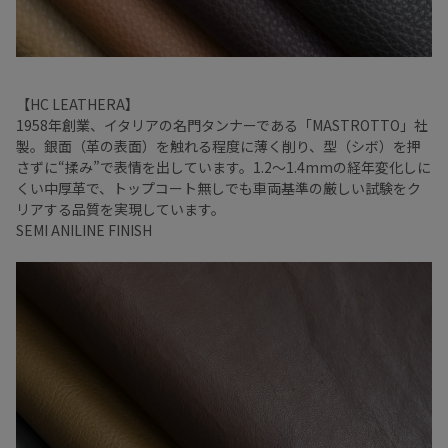
【HC LEATHERA】
1958年創業、イタリアの名門タンナーである「MASTROTTO」社
製。銀面（革の表面）を触れる程度に薄く削り、型（シボ）を押
さずに“揉み”で表情を出しています。1.2～1.4mmの経年変化しに
くい中厚革で、トップコート無しでも車両基準の厳しい試験をク
リアする品質を実現しています。
SEMI ANILINE FINISH