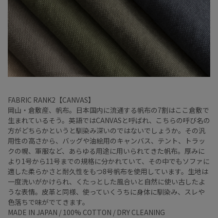
FABRIC RANK2【CANVAS】
岡山・倉敷産、帆布。日本国内に流通する帆布の7割はここ倉敷で
生まれているそう。英語ではCANVASと呼ばれ、こちらの呼び名の
方がどちらかというと馴染み深いのではないでしょうか。その汎
用性の高さから、バッグや油絵用のキャンバス、テント、トラッ
クの幌、軍服など、あらゆる用途に用いられてきた帆布。厚みに
より1号から11号までの規格に分かれていて、その中でもソファに
適した柔らかさと耐久性をもつ8号帆布を使用しています。生地は
一度洗いがかけられ、くたっとした風合いと自然に使い古したよ
うな表情。皮革と同様、使っていくうちに身体に馴染み、スレや
色落ちで味がでてきます。
MADE IN JAPAN / 100% COTTON / DRY CLEANING