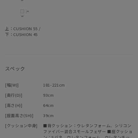
―
マニ ソファは、中身のクッションが体に馴染んでいく構造です。
上：CUSHION 55 /
下：CUSHION 45
柔らかくクタっと変化し、まるで包みこまれるような座り心地にな
ります。
変化していく姿を楽しむことができるのも魅力の一つです。
スペック
[幅(W)]
181-221cm
[奥行(D)]
93cm
[高さ(H)]
64cm
[座面高さ(SH)]
39cm
[クッション中身]
■背クッション：ウレタンフォーム、シリコン
ファイバー混合スモールフェザー ■座クッショ
ン：Sバネ、ウレタンフォーム、ウレタンチッ