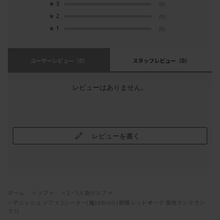
★
3
(0)
★
2
(0)
★
1
(0)
ユーザーレビュー
（0）
スタッフレビュー
（0）
レビューはありません。
レビューを書く
ホーム
>
ソファ
>
2・3人掛けソファ
>
デニッシュ ソファ 2シーター(幅160cm) (樹種レッドオーク 張地ランクラン
ク7)