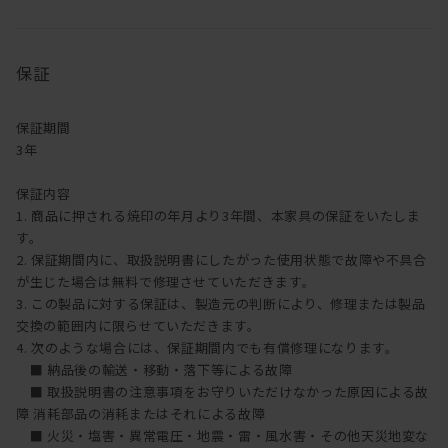
オイル塗装は、別売りのメンテナンスキッド（ドイツ・リボス社
製）を使用して、ご自身で行うことが可能です。
1年に1回程度を目安としてオイルメンテナンスを行うことで、時間
の経過とともに深い味わいを楽しむことができます。
保証
メンテナンスキットのご購入は
こちら
【ご注意】ウレタン塗装・突板の製品にはご使用できません。
保証期間
3年
保証内容
1. 商品に押される焼印の年月より3年間、本家具の保証をいたしま
す。
2. 保証期間内に、取扱説明書にしたがった使用状態で故障や不具合
が生じた場合は無料で修理させていただきます。
3. この製品に対する保証は、製造元の判断により、修理または製品
交換の範囲内に限らせていただきます。
4. 次のような場合には、保証期間内でも有償修理になります。
■ 納品後の輸送・移動・落下等による故障
■ 取扱説明書の注意事項をお守りいただけなかった原因による故
障 消耗部品の消耗またはそれによる故障
■ 火災・塩害・異常電圧・地震・雷・風水害・その他天災地変な