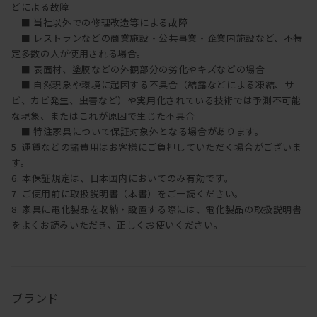
どによる故障
■ 当社以外での修理改造等による故障
■ レストランなどの商業施設・公共事業・企業内施設など、不特
定多数の人が使用される場合。
■ 表面材、塗膜などの外観部分の劣化やキズなどの場合
■ 自然現象や環境に起因する不具合（結露などによる凍結、サ
ビ、カビ発生、虫害など）や実用化されている技術では予測不可能
な現象、またはこれが原因で生じた不具合
■ 特注家具について保証対象外となる場合があります。
5. 運賃などの諸費用はお客様にご負担していただく場合がございま
す。
6. 本保証規定は、日本国内においてのみ有効です。
7. ご使用前に取扱説明書（本書）をご一読ください。
8. 家具に電化製品を収納・設置する際には、電化製品の取扱説明書
をよくお読みいただき、正しくお使いください。
ブランド