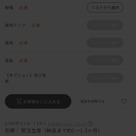
樹種
必須
リストから選択
張地ランク
必須
リストから選択
張地
必須
リストから選択
塗装
必須
リストから選択
【オプション】高さ変
リストから選択
更
お買物かごに入れる
設定を削除する
5,335ポイント （
1％
）
付与ポイントについて
在庫：
受注生産（納品まで約1～1.5ヶ月）