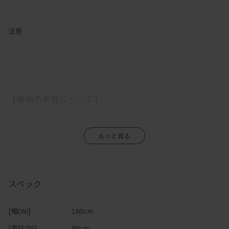
す。
奥行の広い座面とフェザー入りのふっくらした背クッションでゆっ
たりと座ることができるので、「やっぱりソファはリラックスでき
注意
なきゃ！」という方にはピッタリです。
脚は着脱可能なので、外して使えば座面高20cmとさらに低くしてお
使いいただけます。
【無垢の家具について】
「汚れが心配」という方もご安心を。
ファブリックの張地をお選びいただくと、カバーは外してクリーニ
ングができるカバーリングタイプです。
木部は、マスターウォール オリジナルメンテナンスキットでお手入
無垢の木は家具になっても生きているので、湿気を吸ったり吐いた
れをして頂ければ、一生付き合える家具です。
りし、伸び縮みをします。
そのため、ご使用になる環境や気候によって、反りや割れが生じる
日本伝統の意地をかけて純日本製を守り抜き見事に完成したこのソ
場合がありますので、温度や湿度の急激な変化のない場所、乾燥す
ファは、100年後のアンティークという言葉に相応しい家具です。
スペック
る季節には加湿器などの使用をおすすめします。
一生モノのソファをお探しの方にはうってつけのアイテムです。
エアコンの吹き出し口の近くや直射日光も同様に避けて下さい。
また、高温・多湿の部屋でのご使用は、カビ・ダニが発生し健康を
座り心地、実用性、センスのどれをとっても一流のDANISH（デニ
[幅(W)]
160cm
害する原因になりますので、部屋の換気を十分にして下さい。
ッシュ）ソファ。
直接硬いものや濡れたもの、熱をもったものを置くと、シミや変色
[奥行(D)]
90cm