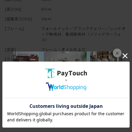
自信を持っておすすめいたします。
の原因になりますのでご注意下さい。
[高さ(H)]
67cm
デニッシュシリーズは
こちら
から
[座面高さ(SH)]
30cm
[フレーム]
ウォールナット／ブラックチェリー／レッドオ
ーク無垢材、集成無垢材（ソリッドサーフェ
【オイル仕上げの家具について】
ス）
[塗装]
フレーム：オイル仕上げ
×
[クッション中身]
背クッション：ポリエステル綿,フェザー／座
マスターウォールの家具の大半は無垢材の保護としてオイルを塗布
面：ウレタンフォーム
することで、木本来がもつ自然に近い 風合いや質感を生かした仕上
げとなっております。
[その他スペック
床板：木枠,ウェービングテープ
詳細]
木の表面に塗膜を作らないため、直射日光による日焼けをしやす
く、 傷・水分によるシミがつきやすいことがデメリットと言えま
[その他仕様]
ローソファ
アームなし
す。しかし傷やシミ等は、使い込んでいく中での風合い・味わいと
座面かため＋背もたれやわらかめ
も言えます。
普段のお手入れは乾拭きで十分ですが、定期的にオイルを上塗りす
張地選択可
クッションカバー取り外し可
るメンテナンスを行えば、木に艶が戻り色はやや濃くなります。同
フェザークッション
レザーソファ
時に傷やシミは目立ちにくくもなります。
ドライクリーニング