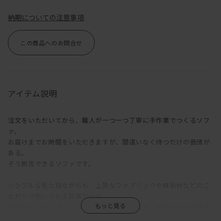
納期についての注意事項
この商品へのお問合せ
アイテム説明
注文をいただいてから、職人が一つ一つ丁寧に手作業でつくるソフ
ァ。
お届けまでお時間をいただきますが、間違いなく待つだけの価値が
ある。
そう断言できるソファです。
シンプルな見た目ながらも、上質なファブリックや無垢材などのこ
だわりが感じられる見事な一品。
座面が低いロータイプのソファは床に近い生活に馴染みのある日本
人との相性が良く、圧迫感の少ない落ち着いた空間をつくりだしま