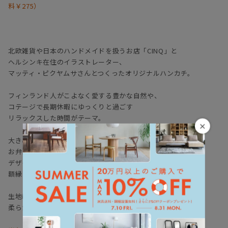
料￥275）
北欧雑貨や日本のハンドメイドを扱うお店「CINQ」と
ヘルシンキ在住のイラストレーター、
マッティ・ピクヤムサさんとつくったオリジナルハンカチ。
フィンランド人がこよなく愛する豊かな自然や、
コテージで長期休暇にゆっくりと過ごす
リラックスした時間がテーマ。
×
大きめに作られているので、ハンカチだけではなく、
お弁当を包んだり、テーブルクロスとしても使えます♪
デザインがとってもかわいいので、
額縁に入れて飾るのもおしゃれですよね。
生地はガーゼタイプなので
柔らかな手触りでちょっとした贈り物にもピッタリです。