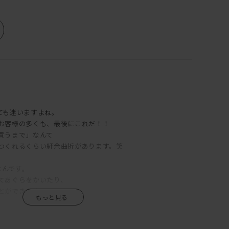
ても迷いますよね。
お客様の多くも、最後にこれだ！！
買うまで」なんて
つくれるくらい紆余曲折があります。笑
なんです。
てあぐらをかいたり、
とができます。
をどけると、デイベッドとして使えるくらい。
ができます。