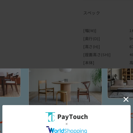
人間は20-30分程度同じ
無意識に体勢を変えたり、
スペック
だから、座り方を柔軟に変
そしてこの写真ではわかり
[幅(W)]
1
ドライクリーニングはもち
[奥行(D)]
9
ウォッシャブル仕様の張地
[高さ(H)]
6
[座面高さ(SH)]
4
どんなにかっこいいソファ
[本体]
コーヒーなどをこぼしたら
泣きながら再度工場に戻し
[張地]
送料とか修理代とか凄くか
[脚部]
金
よってフルカバーリング式
[その他仕様]
軽快感あるアルミダイキャ
最近、ルンバが通るという
なかなか多いのですが、通
金属脚じゃ嫌だという方の
追加料金なしで変更も可能