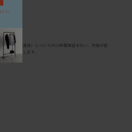
富で、
もございます。
沢山あります。
ぶるシンプルなので、
場合も他の家具と合わせやすい！
選ばない理由がない。
保証部位（構造体）についての10年間保証を行い、欠陥が認
際はぜひご検討下さい。
理・交換いたします。