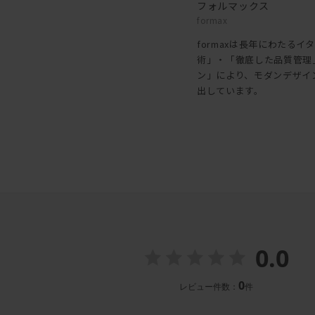
フォルマックス
formax
formaxは長年にわたる
術」・「徹底した品質管理
ン」により、モダンデザイ
出しています。
0.0
0
レビュー件数：
件