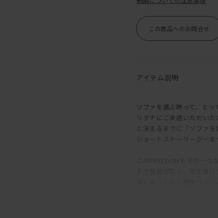
納期についての注意事項
この商品へのお問合せ
アイテム説明
ソファを選ぶ時って、とっ
リグナにご来店いただいた
と決まるまでに「ソファを
ショートストーリーが一本
このFREEDOMもその一つ
まず座面が広く、足をあげ
深くゆったりと腰掛けるこ
オプションの背クッション
様々な姿勢でくつろぐこと