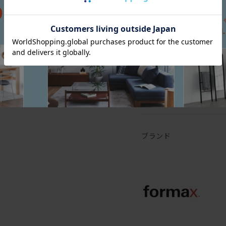
保証
サイズバリエーションも豊
L字型じゃなく両肘タイプ
張地もすごくすごくすごく
保証期間
デザインは前述の通りすこ
10年
ソファだけ買い換えるって
・・・もうあれですね。
保証内容
ソファにつきましては製品
皆さん、ソファ買い替えの
められた場合、無償にて修
ブランド