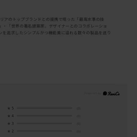
イタリアのトップブランドとの提携で培った「最高水準の技
」・「世界の著名建築家、デザイナーとのコラボレーショ
ンを追求したシンプルかつ機能美に溢れる数々の製品を送り
★
5
(0)
★
4
(0)
★
3
(0)
★
2
(0)