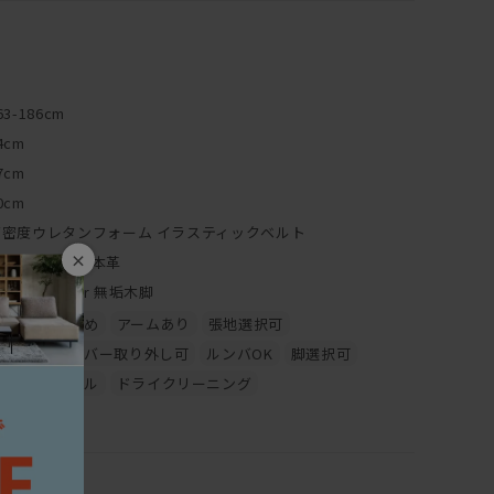
体勢でいると筋肉が疲れてくるそうで、
座りなおしたりしています。
えられるというのは大変重要なのです。
ませんが、実はフルカバーリング！！
63-186cm
ろん、ご自宅の洗濯機で洗える
4cm
もあります！
7cm
0cm
でも、簡単に取り替えられない本体に
高密度ウレタンフォーム イラスティックベルト
大変面倒な事態になります。
て張り直してもらわなくてはいけません。
×
ファブリック、本革
かります。
属脚（SV) or 無垢木脚
のソファって重宝されるのですね。
全体的にかため
アームあり
張地選択可
クッションカバー取り外し可
ルンバOK
脚選択可
ストの脚部は、ルンバ通ります。
条件をソファ選びで重視する方が
ウォッシャブル
ドライクリーニング
りますルンバ。通ルンバ。
為にも、ウォールナット、オーク材の足にも
です！