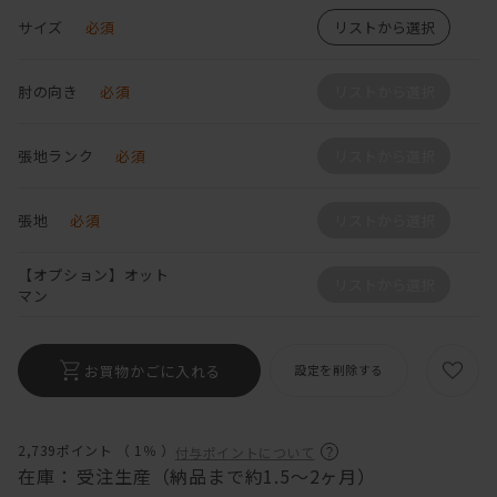
サイズ
必須
リストから選択
肘の向き
必須
リストから選択
張地ランク
必須
リストから選択
張地
必須
リストから選択
【オプション】オット
リストから選択
マン
お買物かごに入れる
設定を削除する
2,739ポイント （
1％
）
付与ポイントについて
在庫：
受注生産（納品まで約1.5～2ヶ月）