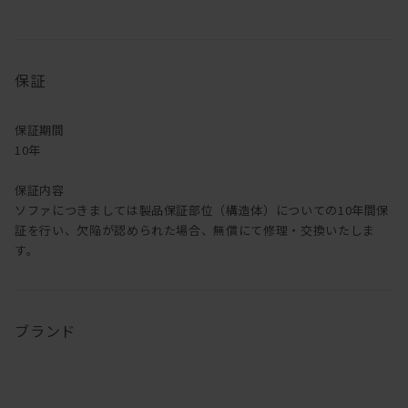
金属脚じゃ嫌だという方の為にも、ウォールナット、オーク材の足
にも
追加料金なしで変更も可能です！
保証
サイズバリエーションも豊富で、
L字型じゃなく両肘タイプもございます。
張地もすごくすごくすごく沢山あります。
保証期間
デザインは前述の通りすこぶるシンプルなので、
10年
ソファだけ買い換えるって場合も他の家具と合わせやすい！
・・・もうあれですね。選ばない理由がない。
保証内容
ソファにつきましては製品保証部位（構造体）についての10年間保
皆さん、ソファ買い替えの際はぜひご検討下さい。
証を行い、欠陥が認められた場合、無償にて修理・交換いたしま
す。
ブランド