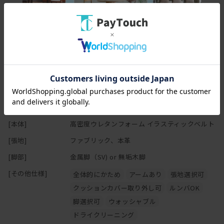
らい。
様々な姿勢でくつろぐことができます。
人間は20-30分程度同じ体勢でいると筋肉が疲れてくるそうで、
スペック
無意識に体勢を変えたり、座りなおしたりしています。
だから、座り方を柔軟に変えられるというのは大変重要なのです。
[幅(W)]
163-186cm
そしてこの写真ではわかりませんが、実はフルカバーリング！！
[奥行(D)]
94cm
ドライクリーニングはもちろん、ご自宅の洗濯機で洗える
[高さ(H)]
67cm
ウォッシャブル仕様の張地もあります！
[座面高さ(SH)]
40cm
どんなにかっこいいソファでも、簡単に取り替えられない本体に
[本体]
高密度ウレタンフォーム イラスティックベルト
コーヒーなどをこぼしたら大変面倒な事態になります。
泣きながら再度工場に戻して張り直してもらわなくてはいけませ
[張地]
ファブリック、本革
ん。
[脚部]
金属脚（SV) or 無垢木脚
送料とか修理代とか凄くかかります。
よってフルカバーリング式のソファって重宝されるのですね。
[その他仕様]
全体的にかため
アームあり
張地選択可
クッションカバー取り外し可
ルンバOK
軽快感あるアルミダイキャストの脚部は、ルンバ通ります。
脚選択可
ウォッシャブル
最近、ルンバが通るという条件をソファ選びで重視する方が
ドライクリーニング
なかなか多いのですが、通りますルンバ。通ルンバ。