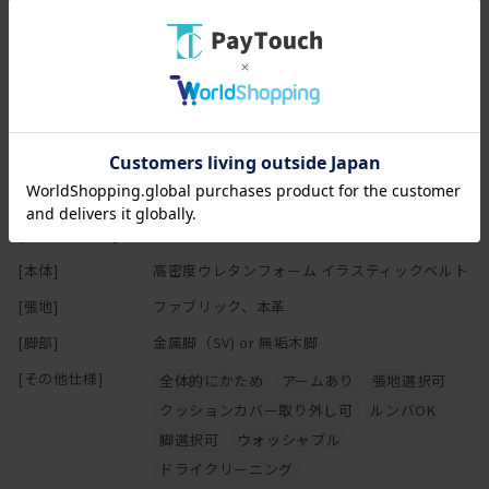
らい。
様々な姿勢でくつろぐことができます。
人間は20-30分程度同じ体勢でいると筋肉が疲れてくるそうで、
スペック
無意識に体勢を変えたり、座りなおしたりしています。
だから、座り方を柔軟に変えられるというのは大変重要なのです。
[幅(W)]
163-186cm
そしてこの写真ではわかりませんが、実はフルカバーリング！！
[奥行(D)]
94cm
ドライクリーニングはもちろん、ご自宅の洗濯機で洗える
[高さ(H)]
67cm
ウォッシャブル仕様の張地もあります！
[座面高さ(SH)]
40cm
どんなにかっこいいソファでも、簡単に取り替えられない本体に
[本体]
高密度ウレタンフォーム イラスティックベルト
コーヒーなどをこぼしたら大変面倒な事態になります。
泣きながら再度工場に戻して張り直してもらわなくてはいけませ
[張地]
ファブリック、本革
ん。
[脚部]
金属脚（SV) or 無垢木脚
送料とか修理代とか凄くかかります。
よってフルカバーリング式のソファって重宝されるのですね。
[その他仕様]
全体的にかため
アームあり
張地選択可
クッションカバー取り外し可
ルンバOK
軽快感あるアルミダイキャストの脚部は、ルンバ通ります。
脚選択可
ウォッシャブル
最近、ルンバが通るという条件をソファ選びで重視する方が
ドライクリーニング
なかなか多いのですが、通りますルンバ。通ルンバ。