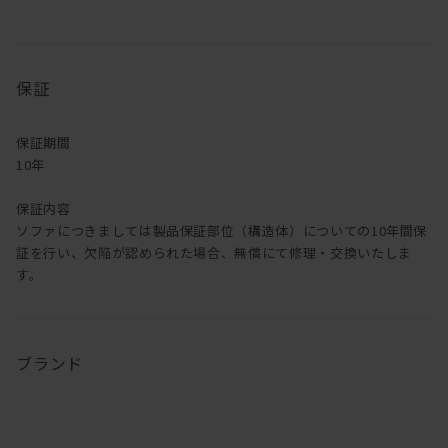
金属脚じゃ嫌だという方の為にも、ウォールナット、オーク材の足
にも
追加料金なしで変更も可能です！
保証
サイズバリエーションも豊富で、
L字型じゃなく両肘タイプもございます。
張地もすごくすごくすごく沢山あります。
保証期間
デザインは前述の通りすこぶるシンプルなので、
10年
ソファだけ買い換えるって場合も他の家具と合わせやすい！
・・・もうあれですね。選ばない理由がない。
保証内容
ソファにつきましては製品保証部位（構造体）についての10年間保
皆さん、ソファ買い替えの際はぜひご検討下さい。
証を行い、欠陥が認められた場合、無償にて修理・交換いたしま
す。
ブランド