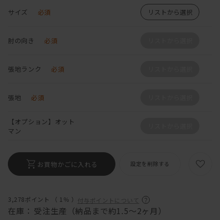
サイズ
必須
リストから選択
肘の向き
必須
リストから選択
張地ランク
必須
リストから選択
張地
必須
リストから選択
【オプション】オット
リストから選択
マン
お買物かごに入れる
設定を削除する
3,278ポイント （
1％
）
付与ポイントについて
在庫：
受注生産（納品まで約1.5～2ヶ月）