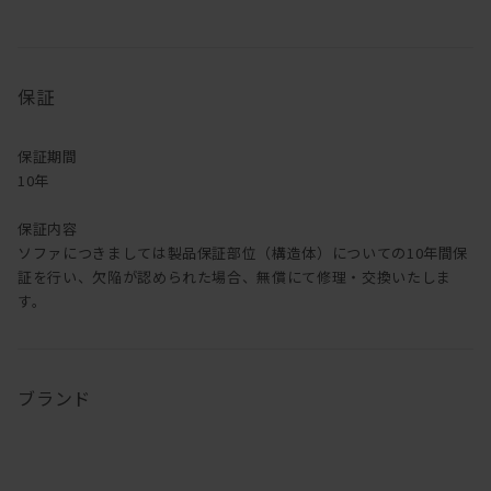
金属脚じゃ嫌だという方の為にも、ウォールナット、オーク材の足
にも
追加料金なしで変更も可能です！
保証
サイズバリエーションも豊富で、
L字型じゃなく両肘タイプもございます。
張地もすごくすごくすごく沢山あります。
保証期間
デザインは前述の通りすこぶるシンプルなので、
10年
ソファだけ買い換えるって場合も他の家具と合わせやすい！
・・・もうあれですね。選ばない理由がない。
保証内容
ソファにつきましては製品保証部位（構造体）についての10年間保
皆さん、ソファ買い替えの際はぜひご検討下さい。
証を行い、欠陥が認められた場合、無償にて修理・交換いたしま
す。
ブランド