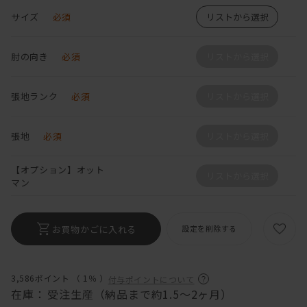
サイズ
必須
リストから選択
肘の向き
必須
リストから選択
張地ランク
必須
リストから選択
張地
必須
リストから選択
【オプション】オット
リストから選択
マン
お買物かごに入れる
設定を削除する
3,586ポイント （
1％
）
付与ポイントについて
在庫：
受注生産（納品まで約1.5～2ヶ月）