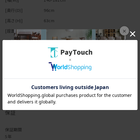
ご希望の方はご相談ください。
[奥行(D)]
96cm
生地の種類も豊富で、デザインもベーシックなので、
[高さ(H)]
63cm
モノトーンが効いたモダンなお部屋でも、
木材をたっぷり使ったナチュラルなお部屋でも、
×
[座面高さ(SH)]
37cm
幅広く合わせやすく、きっとあなたのお部屋にも合わせられるは
[脚の高さ]
5cm
ず。
[内部]
高密度ウレタン,ポケットコイルスプリング
[その他仕様]
全体的にかため
アームあり
張地選択可
クッションカバー取り外し可
ウォッシャブル
ドライクリーニング
保証
保証期間
5年