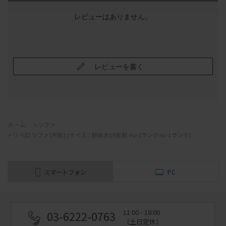
レビューはありません。
レビューを書く
ホーム
>
ソファ
>
リベロ ソファ(片肘) (サイズ / 肘向き3P左肘 eu-1ランクeu-1ランク)
スマートフォン
PC
11:00 - 18:00
03-6222-0763
（土日定休）