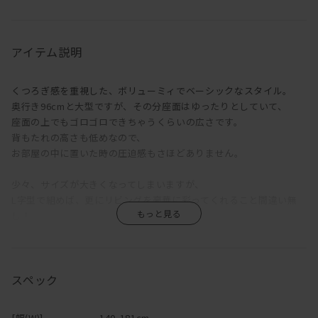
アイテム説明
くつろぎ感を重視した、ボリューミィでベーシックなスタイル。
奥行き96cmと大型ですが、その分座面はゆったりとしていて、
座面の上でもゴロゴロできちゃうくらいの広さです。
背もたれの高さも低めなので、
お部屋の中に置いた時の圧迫感もさほどありません。
少々、サイズが大きくなってしまいますが、
L字型で組めば、更にリビングを豪華に彩ってくれること間違い無
し！
きっと、家族の憩いのスペースになる事でしょう。
張り地は肘掛け・背もたれ部分も全てカバーリング式で、
生地によってはウォッシャブル対応の生地なので、
スペック
ご自宅での丸洗いも可能と、なんとも使い勝手の良いソファです。
変えカバーのみのご注文も可能ですので、
[幅(W)]
140-181cm