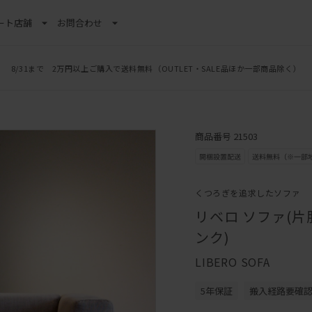
ート
店舗
お問合わせ
LINE新規追加でクーポンプレゼント
商品番号 21503
くつろぎを追求したソファ
リベロ ソファ(片肘
ンク)
LIBERO SOFA
5年保証
搬入経路要確