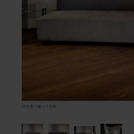
3P片肘 / 座って左肘