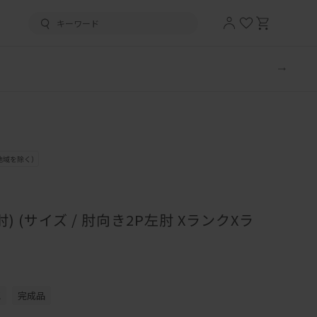
) (サイズ / 肘向き2P左肘 XランクXラ
認
完成品