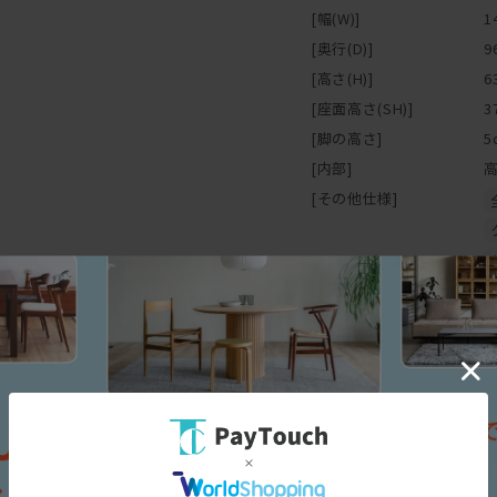
[幅(W)]
1
生地の種類も豊富で、デザ
[奥行(D)]
9
モノトーンが効いたモダン
[高さ(H)]
6
木材をたっぷり使ったナチ
[座面高さ(SH)]
3
幅広く合わせやすく、きっ
[脚の高さ]
5
[内部]
[その他仕様]
保証
保証期間
5年