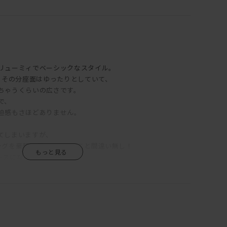
リューミィでベーシックなスタイル。
が、その分座面はゆったりとしていて、
ちゃうくらいの広さです。
で、
迫感もさほどありません。
てしまいますが、
ングを豪華に彩ってくれること間違い無し！
ースになる事でしょう。
部分も全てカバーリング式で、
ブル対応の生地なので、
、なんとも使い勝手の良いソファです。
可能ですので、
い。