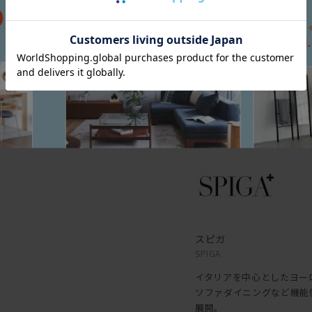
保証内容
ソファにつきましては製品
られた場合、無償にて修理
ブランド
スピガ
SPIGA
イタリアを中心としたヨー
ソファダイニングなど機能
展開。