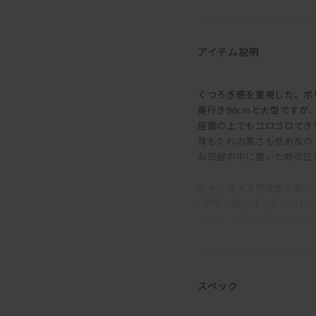
アイテム説明
くつろぎ感を重視した、ボ
奥行き96cmと大型です
座面の上でもゴロゴロでき
背もたれの高さも低めなの
お部屋の中に置いた時の圧
少々、サイズが大きくなっ
L字型で組めば、更にリビ
きっと、家族の憩いのスペ
張り地は肘掛け・背もたれ
生地によってはウォッシャ
ご自宅での丸洗いも可能と
スペック
変えカバーのみのご注文も
ご希望の方はご相談くださ