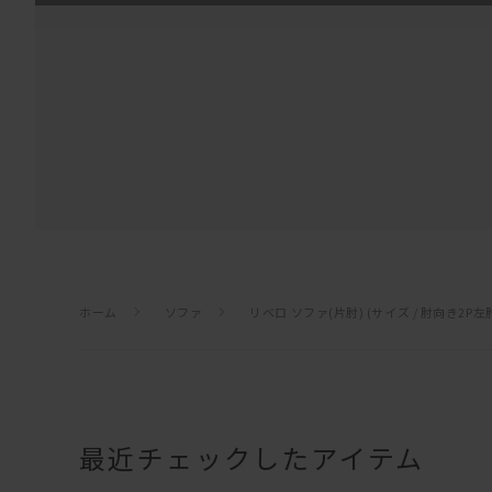
ホーム
ソファ
リベロ ソファ(片肘) (サイズ / 肘向き2P左
最近チェックしたアイテム