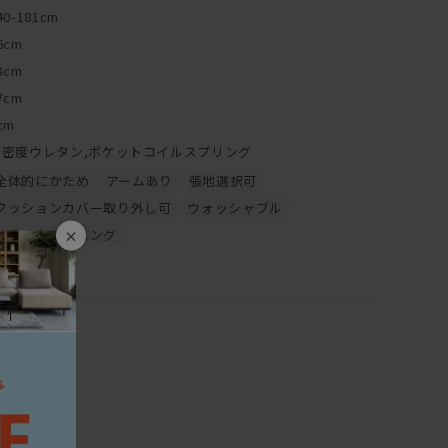
40-181cm
インもベーシックなので、
6cm
なお部屋でも、
3cm
ュラルなお部屋でも、
7cm
とあなたのお部屋にも合わせられるはず。
cm
高密度ウレタン,ポケットコイルスプリング
全体的にかため
アームあり
張地選択可
クッションカバー取り外し可
ウォッシャブル
ドライクリーニング
×