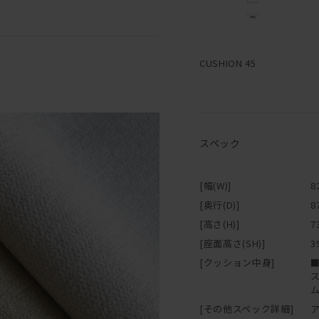
CUSHION 45
スペック
[幅(W)]
8
[奥行(D)]
8
[高さ(H)]
7
[座面高さ(SH)]
3
[クッション中身]
[その他スペック詳細]