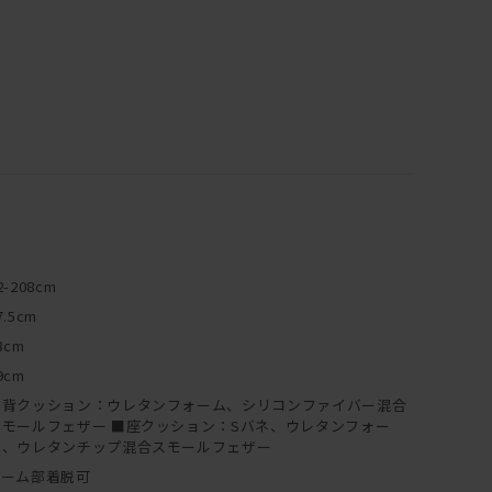
2-208cm
7.5cm
3cm
9cm
■背クッション：ウレタンフォーム、シリコンファイバー混合
スモールフェザー ■座クッション：Sバネ、ウレタンフォー
ム、ウレタンチップ混合スモールフェザー
アーム部着脱可