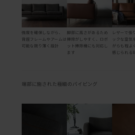
強度を確保しながら、
脚部に高さがあるため
レザーで張
背座フレームやアームは
掃除がしやすく、ロボ
ックな空気
可能な限り薄く設計
ット掃除機にも対応し
がらも程よ
ます
感じられる
端部に施された極細のパイピング