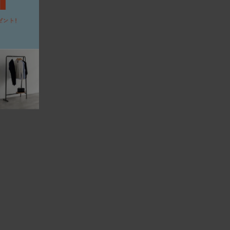
んでとめる縫製手法のことで、玉縁とも呼ばれる。パイピング
わってくるが、HEMMではこれを極細でまわし、輪郭をシャー
クで張る場合、パイピングは共生地の他、レザーも選択可
まわるとシルエットが際立ち、クラシカルな雰囲気が醸され
レザーはアニリンレザー。細部まで贅沢だ。
レイアウトできるよう、片アームタイプ、アームレスタイプ、
ンナップ。組み合わせることでL型にも展開できる。多彩なフ
まって、幅広いシーンへ適応するコーディネート性を備えた。
ンとアーム部分はカバーリング仕様。ファブリックであれ
ーを取り外してドライクリーニングに出せる。カバーのみの購