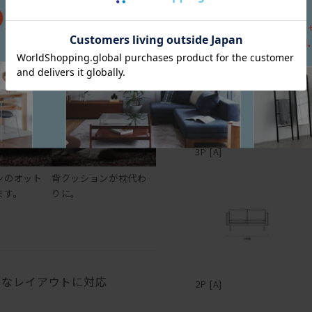
三面図
布や革の継ぎ目に別布を挟
をかませて
あぐらもかけます。
は太さ次第で随分印象が変
てみたり。
プに仕立てた。ファブリッ
能。レザーのパイピングが
る。パイピングに使用する
スペースに合わせて柔軟に
コーナータイプなどもライ
ァブリック、レザーとあい
3P [A]
身体によく触れるクッショ
ば、汚れてしまってもカバ
ンのオット
背クッションが枕代わ
入も可能。
ます。
りに。
―
々なレイアウトに対応
2P [A]