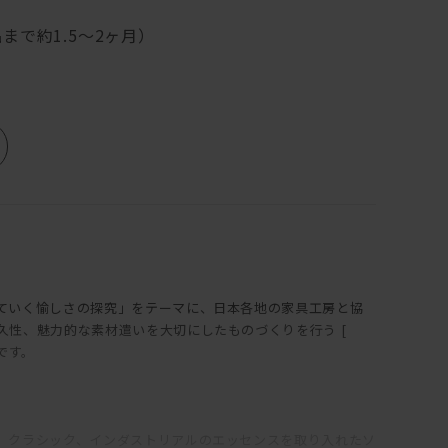
まで約1.5～2ヶ月）
ていく愉しさの探究」をテーマに、日本各地の家具工房と協
久性、魅力的な素材遣いを大切にしたものづくりを行う [
トです。
、クラシック、インダストリアルのエッセンスを取り入れたソ