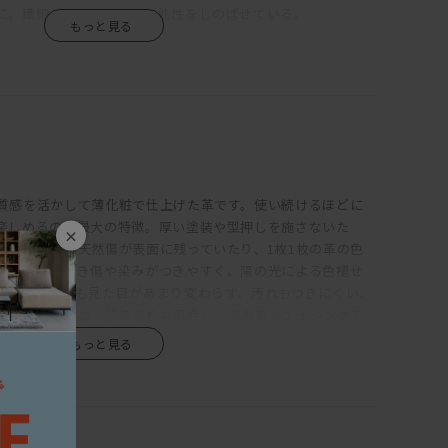
に、繊細なディテールと機能性をしのばせている。
フレームやアームは可能な限り薄く設計。各部にシャープさを
上品な佇まいを引き出している。座クッションは硬さの異な
、その上にさらにフェザーを使用。程良く沈みこみながらも
ッションは、たっぷりのフェザーでウレタンフォームの芯材
ると身体に添うようにフィットしてくれる。
、脚を伸ばしてカウチとしてもくつろげる。サポートクッショ
質感を活かして薄化粧で仕上げた革です。使い続けるほどに
。アームが細いため座面幅が広く、3Pなら男性でもねころが
楽しめるのが最大の特徴。厚い塗装や型押しを施さないた
背クッションを枕代わりにするといい。また、搬入を考慮し
×
ばれる牛皮の天然傷が表面に残っていたり、1枚1枚の革の色
になっている。
また、ひっかき傷や染みがつきやすく、陽の光による色褪せ
、使い続けても見た目があまり変わらず、汚れもつきにくい、
はなく、中央にも2本追加した6本脚としている。これによりソ
は全く違うため、革の素朴な風合い、深みあるエイジングを
き、薄い座フレーム、細い脚部が実現している。6本脚のブラ
雰囲気の中にもどことなくインダストリアルな空気を感じさ
スターが付いているので、設置時は調整を。脚部に高さがある
、掃除がしやすいのも特長。
は、端部にパイピングを用いている。パイピングとは、2枚の