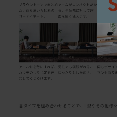
ブラウントーンでまとめ
アームがコンパクトだか
クッション
た、落ち着いた印象の
ら、全体幅に対して座
斜めに座っ
コーディネート。
面を広く使えます。
アーム側を背にすれば、
男性でも寝転がれる、
同じデザイ
カウチのように足を伸
ゆったりとした広さ。
マンもあり
ばしてくつろげます。
各タイプを組み合わせることで、L型やその他様