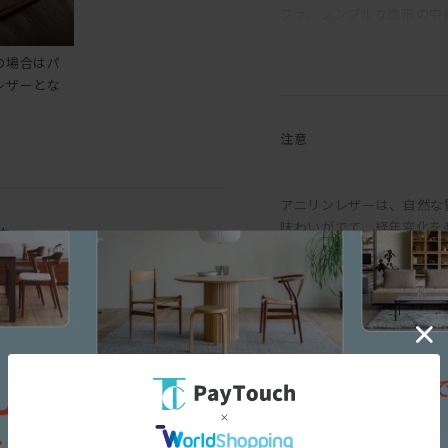
ファ。シンプルな造形の中
強度を確保しながら、背座
の場合はパ
もたせることで、ほどよく
レザーとな
るウレタンフォームを重ね
弾力ある座り心地に。背ク
注意
をはさみこむ構成。もたれ
アームを背もたれにすれば
アニリンレザーは、自然な
ンをかませるとより快適に
味わいがでて、経年変化を
す
ることが可能。その時は、
め、ナチュラルマークと呼
てアームは着脱できるよう
味にバラつきがあります。
も生じます。均一な表面で
脚部は、一般的な4本脚で
というような一般的な革と
ファにかかる負荷が分散で
求める方におすすめです。
ックスチールは、シックな
せる。脚部先端にはアジャ
ので座面下はゆったり広く
背座のクッションとアーム