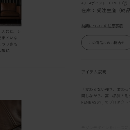
4,114ポイント （
1％
）
在庫：
受注生産（納品
納期についての注意事項
り込むと、シ
をまといな
この商品へのお問合せ
くラフさも
印象に
アイテム説明
「変わらない強さ、変わっ
同しながら、高い品質と耐
REMBASSY ] のプロダク
―
モダンデザインをベースに