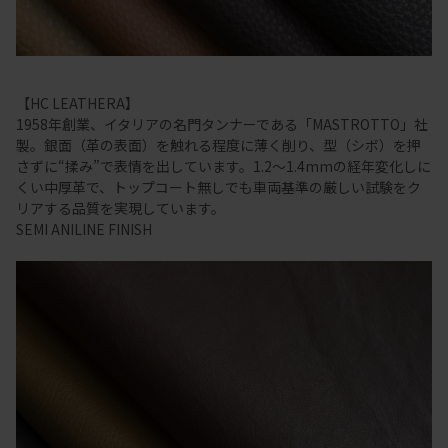
【HC LEATHERA】
1958年創業、イタリアの名門タンナーである「MASTROTTO」社
製。銀面（革の表面）を触れる程度に薄く削り、型（シボ）を押
さずに“揉み”で表情を出しています。1.2～1.4mmの経年変化しに
くい中厚革で、トップコート無しでも車両基準の厳しい試験をク
リアする品質を実現しています。
SEMI ANILINE FINISH