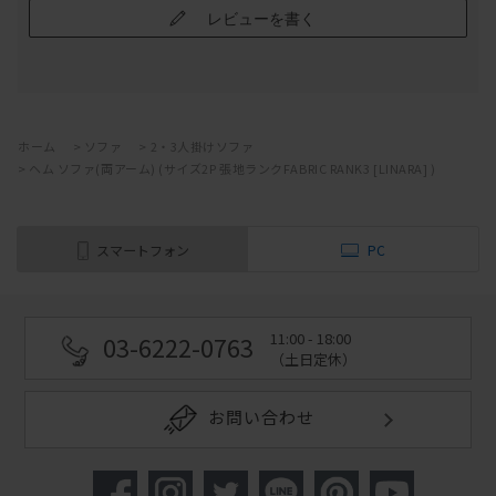
レビューを書く
ホーム
>
ソファ
>
2・3人掛けソファ
>
ヘム ソファ(両アーム) (サイズ2P 張地ランクFABRIC RANK3 [LINARA] )
スマートフォン
PC
11:00 - 18:00
03-6222-0763
（土日定休）
お問い合わせ