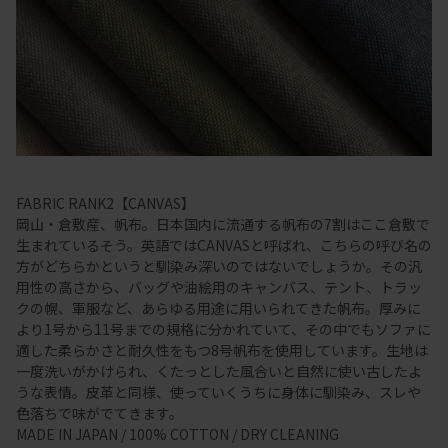
FABRIC RANK2【CANVAS】
岡山・倉敷産、帆布。日本国内に流通する帆布の7割はここ倉敷で
生まれているそう。英語ではCANVASと呼ばれ、こちらの呼び名の
方がどちらかというと馴染み深いのではないでしょうか。その汎
用性の高さから、バッグや油絵用のキャンバス、テント、トラッ
クの幌、軍服など、あらゆる用途に用いられてきた帆布。厚みに
より1号から11号までの規格に分かれていて、その中でもソファに
適した柔らかさと耐久性をもつ8号帆布を使用しています。生地は
一度洗いがかけられ、くたっとした風合いと自然に使い古したよ
うな表情。皮革と同様、使っていくうちに身体に馴染み、スレや
色落ちで味がでてきます。
MADE IN JAPAN / 100% COTTON / DRY CLEANING