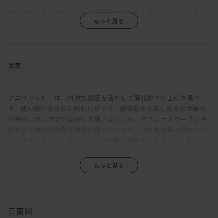
モダンデザインをベースに、クラシック、インダストリアルのエッ
センスを取り入れたソファ。シンプルな造形の中に、繊細なディテ
ールと機能性をしのばせている。
強度を確保しながら、背座フレームやアームは可能な限り薄く設
計。各部にシャープさをもたせることで、ほどよく上品な佇まいを
注意
引き出している。座クッションは硬さの異なるウレタンフォームを
重ね、その上にさらにフェザーを使用。程良く沈みこみながらも弾
力ある座り心地に。背クッションは、たっぷりのフェザーでウレタ
アニリンレザーは、自然な質感を活かして薄化粧で仕上げた革で
ンフォームの芯材をはさみこむ構成。もたれると身体に添うように
す。使い続けるほどに味わいがでて、経年変化を楽しめるのが最大
フィットしてくれる。
の特徴。厚い塗装や型押しを施さないため、ナチュラルマークと呼
ばれる牛皮の天然傷が表面に残っていたり、1枚1枚の革の色味にバ
アームを背もたれにすれば、脚を伸ばしてカウチとしてもくつろげ
ラつきがあります。また、ひっかき傷や染みがつきやすく、陽の光
る。サポートクッションをかませるとより快適に。アームが細いた
による色褪せも生じます。均一な表面で、使い続けても見た目があ
め座面幅が広く、3Pなら男性でもねころがることが可能。その時
まり変わらず、汚れもつきにくい、というような一般的な革とは全
は、背クッションを枕代わりにするといい。また、搬入を考慮して
く違うため、革の素朴な風合い、深みあるエイジングを求める方に
アームは着脱できるようになっている。
おすすめです。
脚部は、一般的な4本脚ではなく、中央にも2本追加した6本脚とし
三面図
ている。これによりソファにかかる負荷が分散でき、薄い座フレー