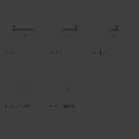
ム、細い脚部が実現している。6本脚のブラックスチールは、シッ
クな雰囲気の中にもどことなくインダストリアルな空気を感じさせ
る。脚部先端にはアジャスターが付いているので、設置時は調整
を。脚部に高さがあるので座面下はゆったり広く、掃除がしやすい
のも特長。
背座のクッションとアームは、端部にパイピングを用いている。パ
3P [A]
2P [A]
1P [A]
イピングとは、2枚の布や革の継ぎ目に別布を挟んでとめる縫製手
法のことで、玉縁とも呼ばれる。パイピングは太さ次第で随分印象
が変わってくるが、HEMMではこれを極細でまわし、輪郭をシャー
プに仕立てた。ファブリックで張る場合、パイピングは共生地の
他、レザーも選択可能。レザーのパイピングがまわるとシルエット
が際立ち、クラシカルな雰囲気が醸される。パイピングに使用する
レザーはアニリンレザー。細部まで贅沢だ。
CUSHION 56
CUSHION 45
スペースに合わせて柔軟にレイアウトできるよう、片アームタイ
プ、アームレスタイプ、コーナータイプなどもラインナップ。組み
合わせることでL型にも展開できる。多彩なファブリック、レザー
とあいまって、幅広いシーンへ適応するコーディネート性を備え
た。