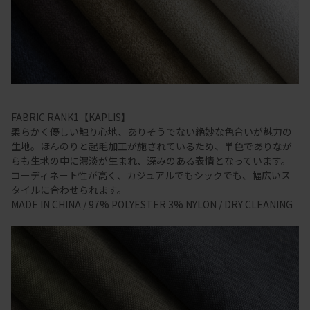
FABRIC RANK1【KAPLIS】
柔らかく優しい触り心地、ありそうでない絶妙な色合いが魅力の
生地。ほんのりと起毛加工が施されているため、単色でありなが
らも生地の中に濃淡が生まれ、深みのある表情となっています。
コーディネート性が高く、カジュアルでもシックでも、幅広いス
タイルに合わせられます。
MADE IN CHINA / 97% POLYESTER 3% NYLON / DRY CLEANING