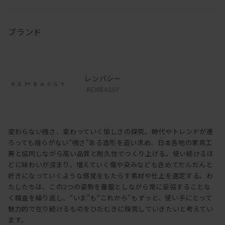
ブランド
レンバシー
REMBASSY
変わらない強さ、変わっていく愉しさの探究。時代やトレンドが遷
ろっても揺らがない“強さ”ある造形を追い求め、日本各地の家具工
房と協同しながら高い品質と耐久性でつくり上げる。使い続けるほ
どに味わいが深まり、増えていく傷や染みなども含めてだんだんと
好きになっていくような感覚をもたらす素材や仕上を選定する。わ
たしたちは、この2つの姿勢を基盤としながら常に妥協することな
く精査を繰り返し、“いま”も“これから”もずっと、使い手にとって
魅力的で在り続けるものをひたむきに探究していきたいと考えてい
ます。