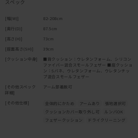
スペック
身体によく触れるクッションとアーム部分はカバーリング仕様。フ
ァブリックであれば、汚れてしまってもカバーを取り外してドライ
[幅(W)]
82-208cm
クリーニングに出せる。カバーのみの購入も可能。
[奥行(D)]
87.5cm
―
[高さ(H)]
73cm
[座面高さ(SH)]
39cm
[クッション中身]
■背クッション：ウレタンフォーム、シリコン
ファイバー混合スモールフェザー ■座クッショ
ン：Sバネ、ウレタンフォーム、ウレタンチッ
プ混合スモールフェザー
[その他スペック
アーム部着脱可
詳細]
[その他仕様]
全体的にかため
アームあり
張地選択可
クッションカバー取り外し可
ルンバOK
フェザークッション
ドライクリーニング