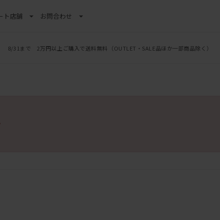
ート
店舗
お問合わせ
8/31まで 2万円以上ご購入で送料無料
（OUTLET・SALE品ほか一部商品除く）
。