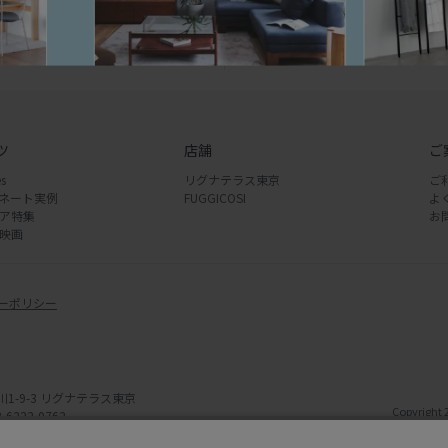
2-0763
（土日定休）
ツ
店舗
ご
s
リグナテラス東京
ご
ネート実例
FUGGICOSI
よ
ア特集
お
映画
ーポリシー
川1-9-3 リグナテラス東京
Copyright 
-6222-0762