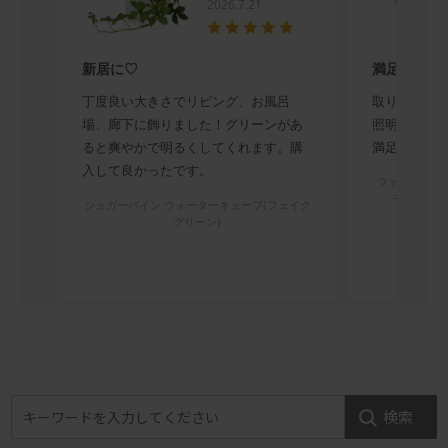
2026.7.21
新居に♡
満足です
丁度良い大きさでリビング、お風呂
取り付けは
場、廊下に飾りました！グリーンがあ
照明として
ると爽やかで明るくしてくれます。購
満足してい
入して良かったです。
ファントム L
ラック／ラ
シュガーバイン ウォーターキューブ(フェイク
グリーン)
検索