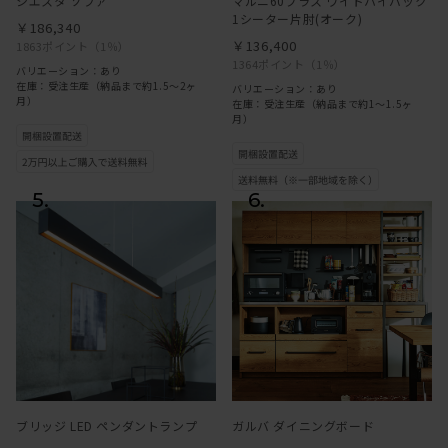
シエスタ ソファ
マルニ60プラス ワイドハイバック
1シーター片肘(オーク)
￥186,340
￥136,400
1863ポイント
（1％）
1364ポイント
（1％）
バリエーション：あり
在庫：受注生産（納品まで約1.5〜2ヶ
バリエーション：あり
月）
在庫：受注生産（納品まで約1～1.5ヶ
月）
ブリッジ LED ペンダントランプ
ガルバ ダイニングボード