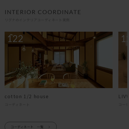
INTERIOR COORDINATE
リグナのインテリアコーディネート実例
121
1
LIVWIZ PLAY × Rigna
It’ｓ
コーディネート
コー
コーディネート 一覧