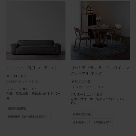
マニ ソファ(両肘 ローアーム)
リベリアプラス サークルダイニン
グテーブル(オーク)
￥324,500
￥310,200
3245ポイント
（1％）
3102ポイント
（1％）
バリエーション：あり
在庫：受注生産（納品まで約1.5～2ヶ
バリエーション：あり
月）
在庫：受注生産（納品まで約１～３ヶ
月）