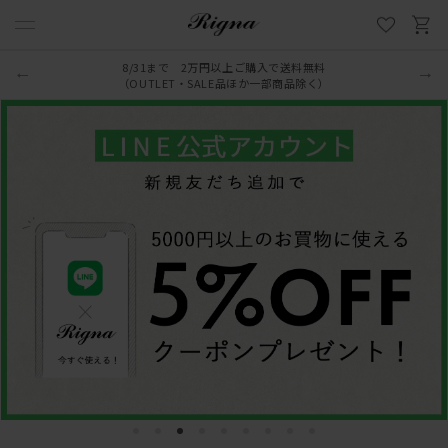
8/31まで 2万円以上ご購入で送料無料
LINE新規追加でクーポンプレゼント
（OUTLET・SALE品ほか一部商品除く）
1
2
3
4
5
6
7
8
9