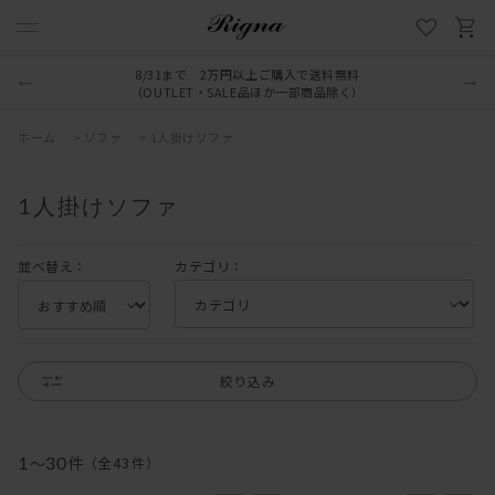
8/31まで 2万円以上ご購入で送料無料
（OUTLET・SALE品ほか一部商品除く）
ホーム
>
ソファ
>
1人掛けソファ
1人掛けソファ
並べ替え：
カテゴリ：
絞り込み
1
～
30
件
（全
43
件
）