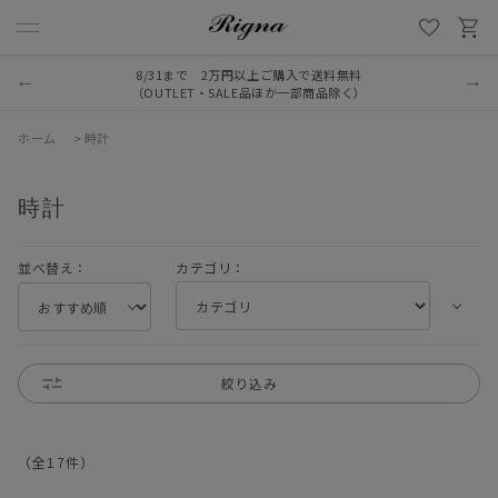
8/31まで 2万円以上ご購入で送料無料
（OUTLET・SALE品ほか一部商品除く）
ホーム
>
時計
時計
並べ替え：
カテゴリ：
絞り込み
（全
17
件
）