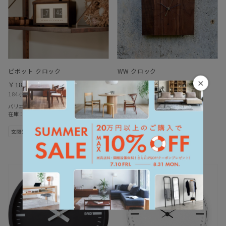
ピボット クロック
WW クロック
×
￥18,480
￥19,800
184ポイント
（1％）
198ポイント
（1％）
バリエーション：あり
バリエーション：なし
在庫：○
在庫：○