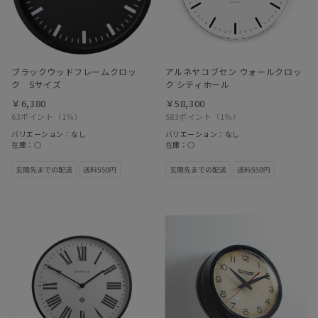
ブラックウッドフレームクロッ
アルネヤコブセン ウォールクロッ
ク Sサイズ
ク シティホール
￥6,380
￥58,300
63ポイント
（1％）
583ポイント
（1％）
バリエーション：なし
バリエーション：なし
在庫：○
在庫：○