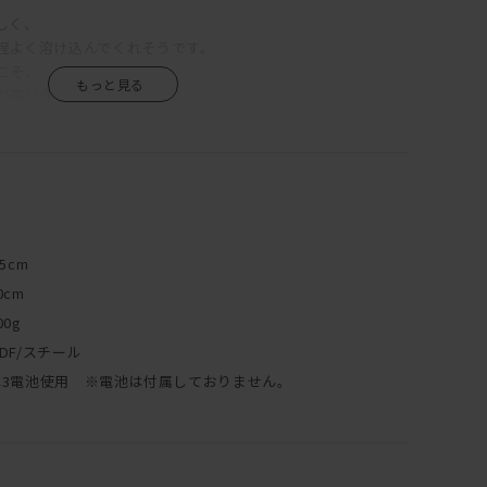
しく、
程よく溶け込んでくれそうです。
こそ、
が高い作りになっています。
なので、
に気になるという方にもオススメです。
して、
.5cm
0cm
00g
DF/スチール
単3電池使用 ※電池は付属しておりません。