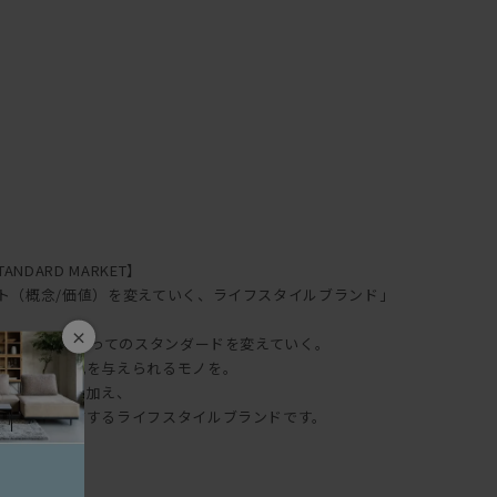
NDARD MARKET】
ト（概念/価値）を変えていく、ライフスタイルブランド」
×
クトはあなたにとってのスタンダードを変えていく。
。日常に変化を与えられるモノを。
ンや遊び心を加え、
価値）を発信するライフスタイルブランドです。