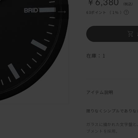
￥6,380
（税込）
63ポイント （
1％
）
在庫：
1
アイテム説明
限りなくシンプルでありな
ガラスに描かれた文字盤と
ブメントを採用。