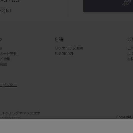
（土日定休）
ツ
店舗
ご
s
リグナテラス東京
ご
ネート実例
FUGGICOSI
よ
ア特集
お
映画
ーポリシー
川1-9-3 リグナテラス東京
Copyright 
-6222-0762