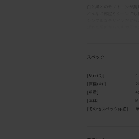
白と黒とのモノトーンが美
どんなお部屋やシーンにも
シンプルなデザインだから
離れた場所からでも視認性
秒針なしのシンプルな作り
コチコチ音に敏感で就寝時
スペック
新築祝いなどのプレゼント
オススメのアイテムです。
[奥行(D)]
4
[直径(Φ) ]
2
[重量]
4
[本体]
M
[その他スペック詳細]