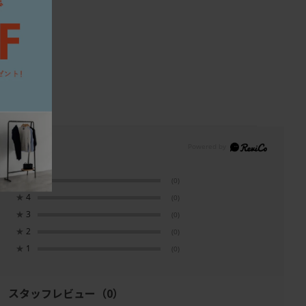
合わせ
★
5
(0)
★
4
(0)
★
3
(0)
★
2
(0)
★
1
(0)
スタッフレビュー
（0）