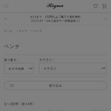
8/31まで 2万円以上ご購入で送料無料
（OUTLET・SALE品ほか一部商品除く）
ホーム
>
チェア
>
ベンチ
ベンチ
並べ替え：
カテゴリ：
絞り込み
1
～
30
件
（全
34
件
）