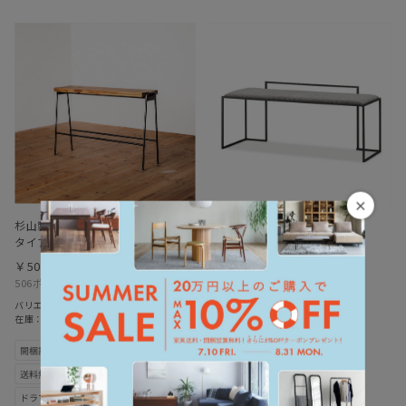
×
杉山製作所 ファクト ベンチ(ハイ
杉山製作所 シン ベンチ
タイプ)
￥104,500
￥50,600
1045ポイント
（1％）
506ポイント
（1％）
バリエーション：あり
在庫：○
バリエーション：なし
在庫：○