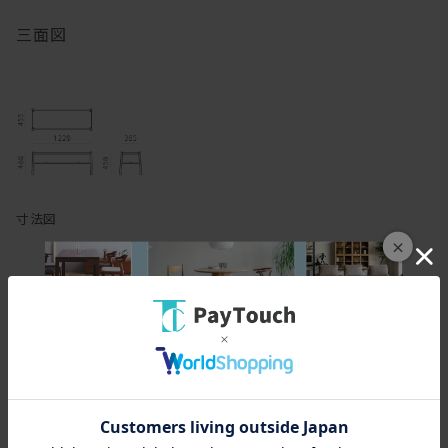
三面図
寸法図
×
スペック
[幅(W)]
122cm
[奥行(D)]
45.5cm