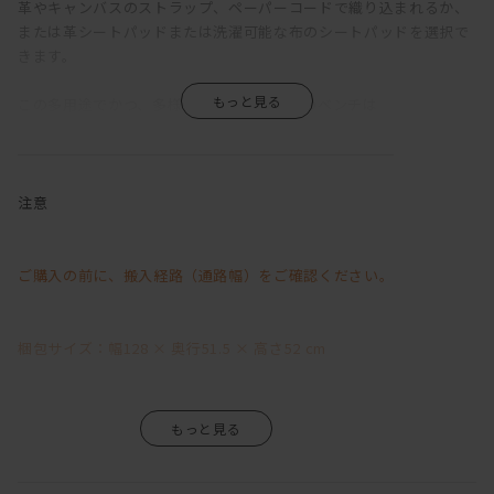
革やキャンバスのストラップ、ペーパーコードで織り込まれるか、
または革シートパッドまたは洗濯可能な布のシートパッドを選択で
きます。
この多用途でかつ、多様な見え方となるこのベンチは
北欧や和モダンなど、さまざまな室内空間にフィットします。
ダイニングテーブルに置くのはもちろんのこと、
単体で壁の前に置いてあげて、ちょっとした腰掛としても◎
注意
ホワイトは、北欧テイストにしたい方におすすめのカラーです。
あたたかく、でも無駄のないスマートさもあります。
ご購入の前に、搬入経路（通路幅）をご確認ください。
他カラーは別ページにてご購入いただけます。
梱包サイズ：幅128 × 奥行51.5 × 高さ52 cm