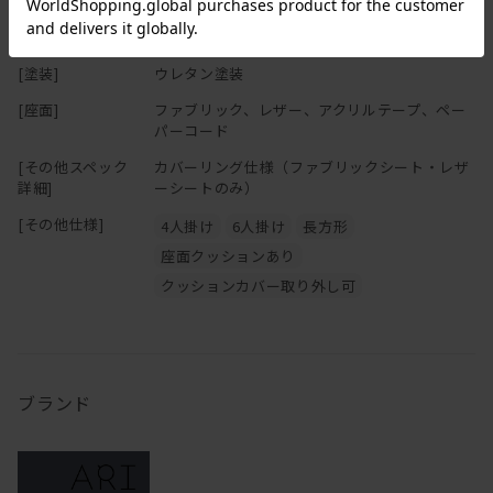
[座面高さ(SH)]
46cm
[フレーム]
オーク無垢材
[塗装]
ウレタン塗装
[座面]
ファブリック、レザー、アクリルテープ、ペー
パーコード
[その他スペック
カバーリング仕様（ファブリックシート・レザ
詳細]
ーシートのみ）
[その他仕様]
4人掛け
6人掛け
長方形
座面クッションあり
クッションカバー取り外し可
ブランド