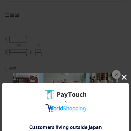
三面図
寸法図
×
スペック
[幅(W)]
122cm
[奥行(D)]
45.5cm