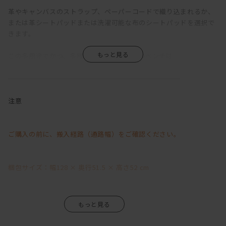
革やキャンバスのストラップ、ペーパーコードで織り込まれるか、
または革シートパッドまたは洗濯可能な布のシートパッドを選択で
きます。
この多用途でかつ、多様な見え方となるこのベンチは
北欧や和モダンなど、さまざまな室内空間にフィットします。
ダイニングテーブルに置くのはもちろんのこと、
単体で壁の前に置いてあげて、ちょっとした腰掛としても◎
注意
スミは、すっきりとした印象を与えるカラーです。
その中でも木目を感じられるので柔らかさもあります。
ご購入の前に、搬入経路（通路幅）をご確認ください。
他カラーは別ページにてご購入いただけます。
梱包サイズ：幅128 × 奥行51.5 × 高さ52 cm