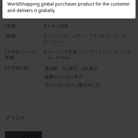
[座面高さ(SH)]
46cm
[フレーム]
オーク無垢材
[塗装]
ウレタン塗装
[座面]
ファブリック、レザー、アクリルテープ、ペー
パーコード
[その他スペック
カバーリング仕様（ファブリックシート・レザ
詳細]
ーシートのみ）
[その他仕様]
長方形
4人掛け
6人掛け
座面クッションあり
クッションカバー取り外し可
ブランド