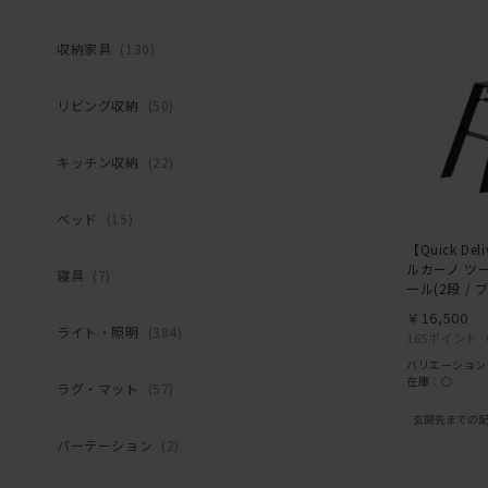
収納家具
(130)
リビング収納
(50)
キッチン収納
(22)
ベッド
(15)
【Quick De
ルカーノ ツ
寝具
(7)
ール(2段 / 
￥16,500
ライト・照明
(384)
165ポイント
バリエーション
在庫：○
ラグ・マット
(57)
パーテーション
(2)