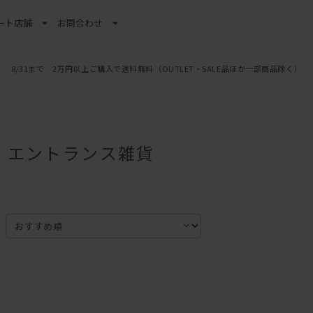
ート
店舗
お問合わせ
8/31まで 2万円以上ご購入で送料無料
（OUTLET・SALE品ほか一部商品除く）
 エントランス雑貨