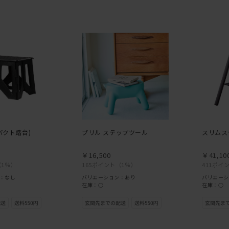
パクト踏台)
プリル ステップツール
スリムス
￥16,500
￥41,10
（1％）
165ポイント
（1％）
411ポイ
：なし
バリエーション：あり
バリエーシ
在庫：○
在庫：○