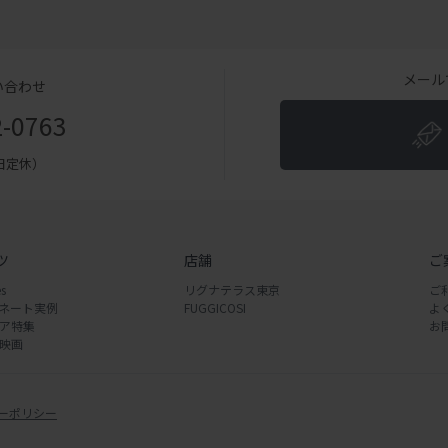
メール
い合わせ
2-0763
（土日定休）
ツ
店舗
ご
s
リグナテラス東京
ご
ネート実例
FUGGICOSI
よ
ア特集
お
映画
ーポリシー