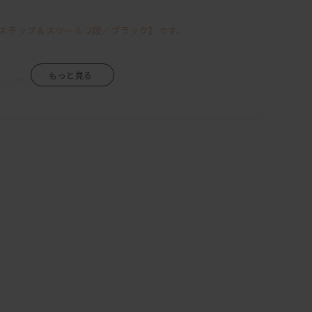
ステップ＆スツール 2段／ブラック】です。
いい踏み台」
スマートすぎるデザイン。
能で使わないときも片付けずにすみます。
っているので滑りにくくなっています。
るワンタッチバーを採用しているので、
な安心も。
ドテーブルとして、
。
いいただけます。