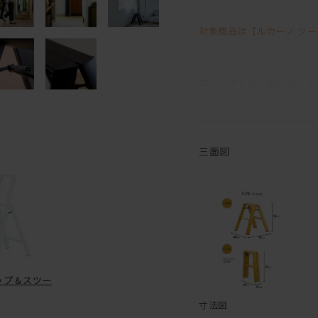
対象商品は【ルカーノ ツー
コンセプトは「隠さなくて
脚立と呼ぶにはおしゃれで
折りたたんでも自立する機
三面図
足場は幅が広く、波型にな
また簡単・安心に取り扱え
開け閉めも楽々。
デザイン性だけでなく確か
デスクやソファの横のサイ
ちょっとしたチェアとして
もちろん脚立としてもお使
ップ＆スツー
寸法図