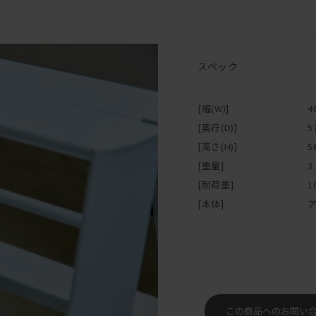
スペック
[幅(W)]
4
[奥行(D)]
5
[高さ(H)]
5
[重量]
3
[耐荷重]
1
[本体]
ア
この商品へのお問い