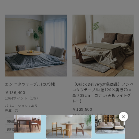
エン コタツテーブル(カバ材)
【Quick Delivery対象商品】ノンベ
コタツテーブル(幅120×奥行70×
￥136,400
高さ38cm コナラ/天板ライトグ
1364ポイント
（1％）
レー)
バリエーション：あり
￥129,800
在庫：○
1298ポイント
（1％）
×
バリエーション：なし
在庫：○