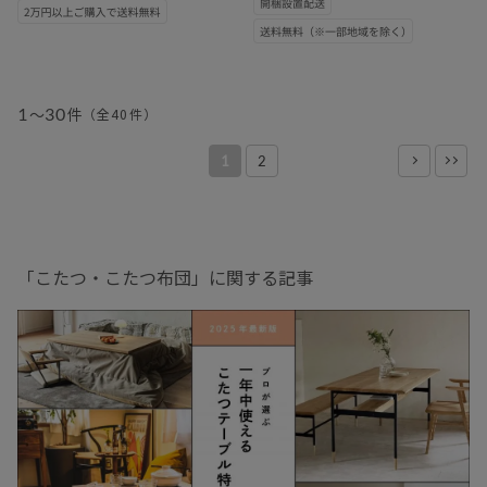
1
～
30
件
（全
40
件
）
1
2
「こたつ・こたつ布団」に関する記事