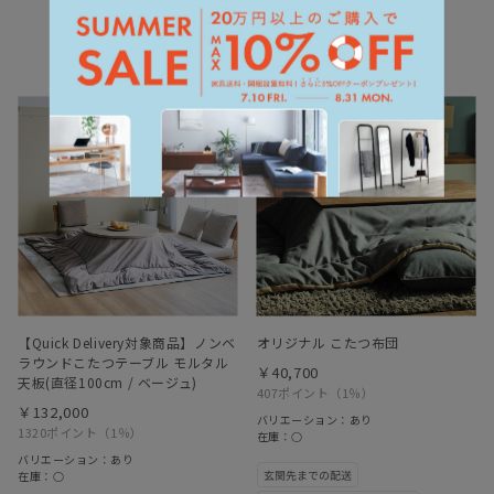
【Quick Delivery対象商品】ノンベ
オリジナル こたつ布団
ラウンドこたつテーブル モルタル
￥40,700
天板(直径100cm / ベージュ)
407ポイント
（1％）
￥132,000
バリエーション：あり
1320ポイント
（1％）
在庫：○
バリエーション：あり
在庫：○