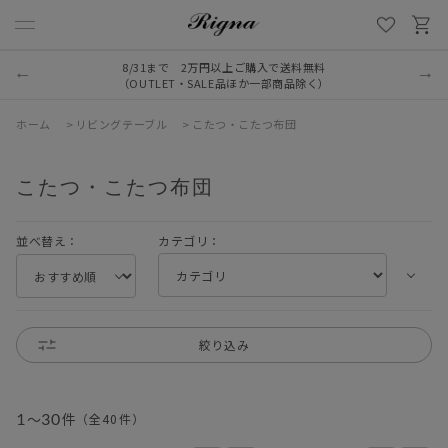
8/31まで 2万円以上ご購入で送料無料
（OUTLET・SALE品ほか一部商品除く）
ホーム
>
リビングテーブル
>
こたつ・こたつ布団
こたつ・こたつ布団
並べ替え：
カテゴリ：
絞り込み
1
～
30
件
（全
40
件
）