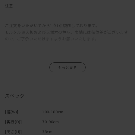
注意
天板にクセがある分、デザインはシンプルに設計されており、
木を基調としたお部屋に合わせるとピリッとアクセントに
モダンな空間にも難なく馴染みます。
ご注文をいただいてから1点1点製作しております。
モルタル調天板および天然木の色味、表情には個体差がございます
モルタル調天板との異素材ミックスがお洒落な脚はオーク無垢材。
ので、ご了承いただけますようお願いいたします。
バリエーションとして、ウォールナットでも製作が可能です。
重厚感のあるデザインながら、
長辺側は幕板を斜めにカットすることで、
座卓として使用しても窮屈にならないよう工夫されています。
もちろんコタツとしての機能は抜かりなく。
採用されている500Wカーボンヒーターは、
熱源にカーボン（炭素繊維）を使っているため、
スペック
遠赤効果が非常に高く身体の芯から暖かくなる
という特徴を持っています。
[幅(W)]
100-180cm
冬はコタツとして、それ以外の季節はローテーブルとして、
[奥行(D)]
70-90cm
年中ご使用いただけるうえ、モルタルとオークの組み合わせは
普通にテーブルとしてみてもかなりお洒落！おすすめです。
[高さ(H)]
38cm