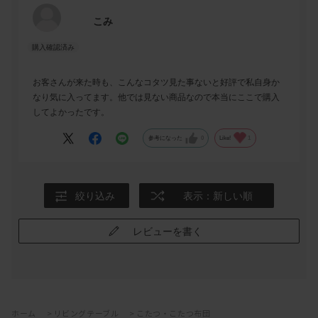
こみ
お客さんが来た時も、こんなコタツ見た事ないと好評で私自身か
なり気に入ってます。他では見ない商品なので本当にここで購入
してよかったです。
参考になった
0
Like!
1
絞り込み
表示：新しい順
レビューを書く
ホーム
>
リビングテーブル
>
こたつ・こたつ布団