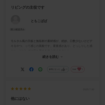
リビングの主役です
ともこばば
モルタル風の天板と無垢材の素材感が、絶妙。口数少ないけどデ
キるやつ、って感じの風貌です。重量感があり、どっしりした感
じも、リビングに落ち着きを与えてくれました。
冬はラムースコタツ布団と合わせて使っています。身も心も癒さ
続きを読む
れる、我が家の居場所ができました。
参考になった
0
Like!
1
2025.7.30
他にはない