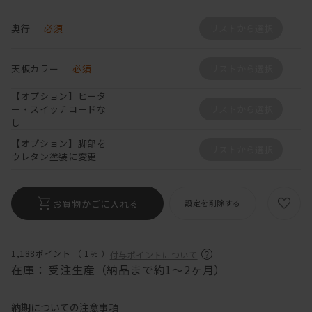
奥行
必須
リストから選択
天板カラー
必須
リストから選択
【オプション】ヒータ
ー・スイッチコードな
リストから選択
し
【オプション】脚部を
リストから選択
ウレタン塗装に変更
お買物かごに入れる
設定を削除する
1,188ポイント （
1％
）
付与ポイントについて
在庫：
受注生産（納品まで約1～2ヶ月）
納期についての注意事項