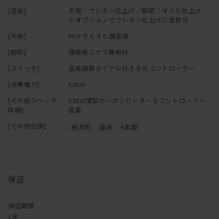
[塗装]
天板：ウレタン仕上げ／脚部：オイル仕上げ
モルタル調天板の表情には個体差がございますので、ご了承いただ
※オプションでウレタン仕上げに変更可
きますようお願いいたします。
[天板]
MDFモルタル調塗装
もし床暖房がついていたり、残念ながら？コタツは使わないけれど
[脚部]
讃岐産コナラ無垢材
[スイッチ]
温度調節ダイアル付き手元コントローラー
テーブルとしては気に入った！という方がいらっしゃいましたら、
お問い合わせください。
[消費電力]
500W
[その他スペック
500W薄型カーボンヒーター＆コントローラー
ヒーターなし仕様も\-15,401（税込）にて対応いたします。
詳細]
搭載
[その他仕様]
長方形
座卓
4本脚
保証
保証期間
1年