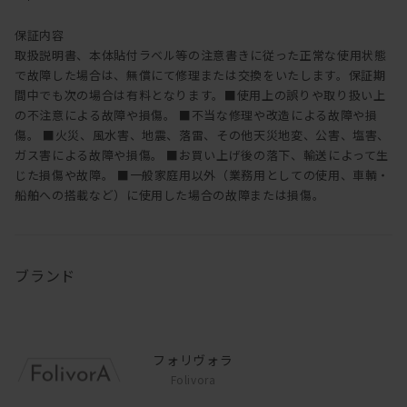
保証内容
取扱説明書、本体貼付ラベル等の注意書きに従った正常な使用状態
で故障した場合は、無償にて修理または交換をいたします。保証期
間中でも次の場合は有料となります。■使用上の誤りや取り扱い上
の不注意による故障や損傷。 ■不当な修理や改造による故障や損
傷。 ■火災、風水害、地震、落雷、その他天災地変、公害、塩害、
ガス害による故障や損傷。 ■お買い上げ後の落下、輸送によって生
じた損傷や故障。 ■一般家庭用以外（業務用としての使用、車輌・
船舶への搭載など）に使用した場合の故障または損傷。
ブランド
フォリヴォラ
Folivora