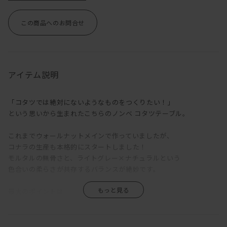
この商品へのお問合せ
アイテム説明
「コタツでは絶対にないようなものをつくりたい！」
という思いから生まれたこちらのノンベ コタツテーブル。
これまでウォールナットメインで作っていましたが、
コナラの生産も本格的にスタートしました！
モルタルの無骨さと、ライトグレー×ナチュラルという
色合いの柔らさが共存するバランスが絶妙です。
最大のポイントは
モルタルのような天板。
特殊な塗装方法によりザラッとした質感まで表現されています。