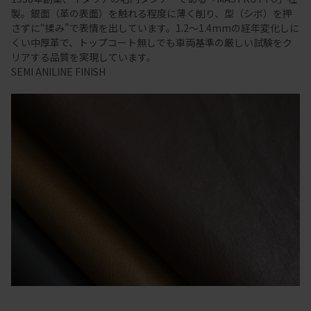
製。銀面（革の表面）を触れる程度に薄く削り、型（シボ）を押
さずに“揉み”で表情を出しています。1.2～1.4mmの経年変化しに
くい中厚革で、トップコート無しでも車両基準の厳しい試験をク
リアする品質を実現しています。
SEMI ANILINE FINISH