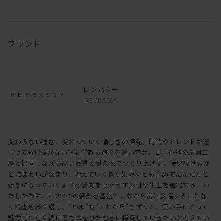
ブランド
レンバシー
REMBASSY
変わらない強さ、変わっていく愉しさの探究。時代やトレンドが遷
ろっても揺らがない“強さ”ある造形を追い求め、日本各地の家具工
房と協同しながら高い品質と耐久性でつくり上げる。使い続けるほ
どに味わいが深まり、増えていく傷や染みなども含めてだんだんと
好きになっていくような感覚をもたらす素材や仕上を選定する。わ
たしたちは、この2つの姿勢を基盤としながら常に妥協することな
く精査を繰り返し、“いま”も“これから”もずっと、使い手にとって
魅力的で在り続けるものをひたむきに探究していきたいと考えてい