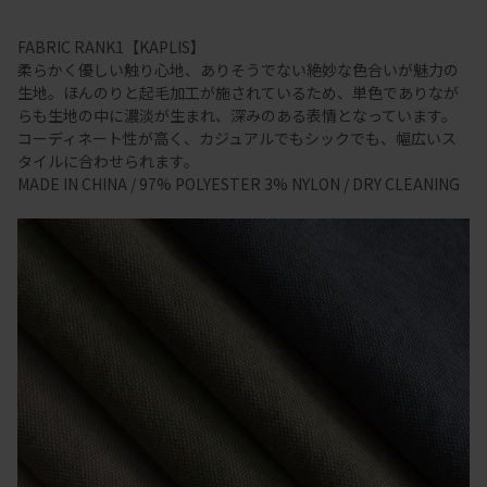
FABRIC RANK1【KAPLIS】
柔らかく優しい触り心地、ありそうでない絶妙な色合いが魅力の
生地。ほんのりと起毛加工が施されているため、単色でありなが
らも生地の中に濃淡が生まれ、深みのある表情となっています。
コーディネート性が高く、カジュアルでもシックでも、幅広いス
タイルに合わせられます。
MADE IN CHINA / 97% POLYESTER 3% NYLON / DRY CLEANING