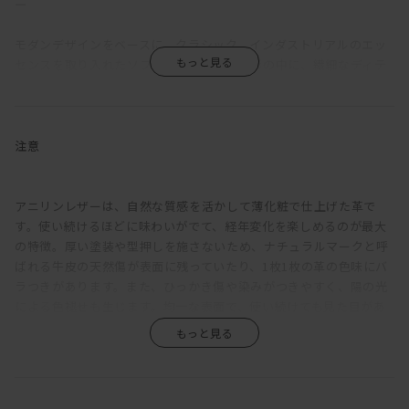
―
モダンデザインをベースに、クラシック、インダストリアルのエッ
センスを取り入れたソファ。シンプルな造形の中に、繊細なディテ
ールと機能性をしのばせている。
強度を確保しながら、背座フレームやアームは可能な限り薄く設
計。各部にシャープさをもたせることで、ほどよく上品な佇まいを
注意
引き出している。座クッションは硬さの異なるウレタンフォームを
重ね、その上にさらにフェザーを使用。程良く沈みこみながらも弾
力ある座り心地に。背クッションは、たっぷりのフェザーでウレタ
アニリンレザーは、自然な質感を活かして薄化粧で仕上げた革で
ンフォームの芯材をはさみこむ構成。もたれると身体に添うように
す。使い続けるほどに味わいがでて、経年変化を楽しめるのが最大
フィットしてくれる。
の特徴。厚い塗装や型押しを施さないため、ナチュラルマークと呼
ばれる牛皮の天然傷が表面に残っていたり、1枚1枚の革の色味にバ
アームを背もたれにすれば、脚を伸ばしてカウチとしてもくつろげ
ラつきがあります。また、ひっかき傷や染みがつきやすく、陽の光
る。サポートクッションをかませるとより快適に。アームが細いた
による色褪せも生じます。均一な表面で、使い続けても見た目があ
め座面幅が広く、3Pなら男性でもねころがることが可能。その時
まり変わらず、汚れもつきにくい、というような一般的な革とは全
は、背クッションを枕代わりにするといい。また、搬入を考慮して
く違うため、革の素朴な風合い、深みあるエイジングを求める方に
アームは着脱できるようになっている。
おすすめです。
脚部は、一般的な4本脚ではなく、中央にも2本追加した6本脚とし