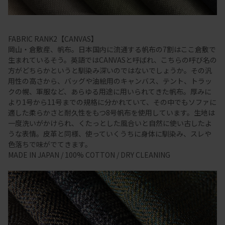
FABRIC RANK2【CANVAS】
岡山・倉敷産、帆布。日本国内に流通する帆布の7割はここ倉敷で
生まれているそう。英語ではCANVASと呼ばれ、こちらの呼び名の
方がどちらかというと馴染み深いのではないでしょうか。その汎
用性の高さから、バッグや油絵用のキャンバス、テント、トラッ
クの幌、軍服など、あらゆる用途に用いられてきた帆布。厚みに
より1号から11号までの規格に分かれていて、その中でもソファに
適した柔らかさと耐久性をもつ8号帆布を使用しています。生地は
一度洗いがかけられ、くたっとした風合いと自然に使い古したよ
うな表情。皮革と同様、使っていくうちに身体に馴染み、スレや
色落ちで味がでてきます。
MADE IN JAPAN / 100% COTTON / DRY CLEANING