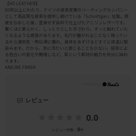
【HO LEATHER】
50年以上にわたり、ドイツの皮革産業のリーディングカンパニー
として高品質な皮革を提供し続けている「Schnittger」社製。原
皮をなめした後、塗装せず染料で仕上げたアニリンレザーです。
驚くほど柔らかく、しっとりとした手ざわり。ずっと触れていた
くなるような感覚があります。毛穴が塞がれることなく残ってい
るから通気性・熱伝導に優れ、身体をあずけるとすぐに体温に馴
染みます。だから、冬に冷たいと感じることも少ない。経年によ
る色合いの変化や艶増しなど、革という素材の魅力を存分に味わ
えます。
ANILINE FINISH
レビュー
0.0
0
レビュー件数：
件