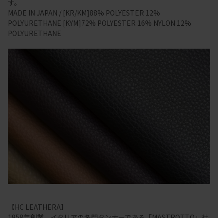
す。
MADE IN JAPAN / [KR/KM]88% POLYESTER 12%
POLYURETHANE [KYM]72% POLYESTER 16% NYLON 12%
POLYURETHANE
【HC LEATHERA】
1958年創業、イタリアの名門タンナーである「MASTROTTO」社