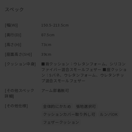
た。
スペック
身体によく触れるクッションとアーム部分はカバーリング仕様。フ
ァブリックであれば、汚れてしまってもカバーを取り外してドライ
[幅(W)]
150.5-213.5cm
クリーニングに出せる。カバーのみの購入も可能。
[奥行(D)]
87.5cm
―
[高さ(H)]
73cm
[座面高さ(SH)]
39cm
[クッション中身]
■背クッション：ウレタンフォーム、シリコン
ファイバー混合スモールフェザー ■座クッショ
ン：Sバネ、ウレタンフォーム、ウレタンチッ
プ混合スモールフェザー
[その他スペック
アーム部着脱可
詳細]
[その他仕様]
全体的にかため
張地選択可
クッションカバー取り外し可
ルンバOK
フェザークッション