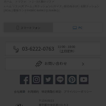
ホーム
>
ソファ
>
2・3人掛けソファ
>
ヘム ソファ(片アーム / 片クッション) (サイズ / 肘の向き3P / 右肘クッション
[RCAL] 張地ランクFABRIC RANK3 [LINARA] )
スマートフォン
PC
11:00 - 18:00
03-6222-0763
（土日定休）
お問い合わせ
会社概要
利用規約
特定商取引表記
プライバシーポリシー
〒104-0033
東京都中央区新川1-9-3