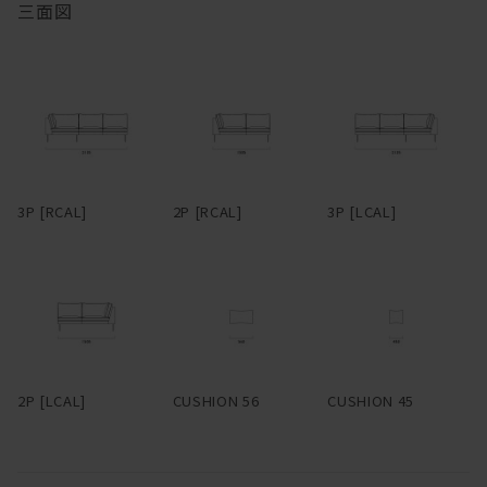
三面図
ている。これによりソファにかかる負荷が分散でき、薄い座フレー
ム、細い脚部が実現している。6本脚のブラックスチールは、シッ
クな雰囲気の中にもどことなくインダストリアルな空気を感じさせ
る。脚部先端にはアジャスターが付いているので、設置時は調整
を。脚部に高さがあるので座面下はゆったり広く、掃除がしやすい
のも特長。
背座のクッションとアームは、端部にパイピングを用いている。パ
3P [RCAL]
2P [RCAL]
3P [LCAL]
イピングとは、2枚の布や革の継ぎ目に別布を挟んでとめる縫製手
法のことで、玉縁とも呼ばれる。パイピングは太さ次第で随分印象
が変わってくるが、HEMMではこれを極細でまわし、輪郭をシャー
プに仕立てた。ファブリックで張る場合、パイピングは共生地の
他、レザーも選択可能。レザーのパイピングがまわるとシルエット
が際立ち、クラシカルな雰囲気が醸される。パイピングに使用する
レザーはアニリンレザー。細部まで贅沢だ。
2P [LCAL]
CUSHION 56
CUSHION 45
スペースに合わせて柔軟にレイアウトできるよう、片アームタイ
プ、アームレスタイプ、コーナータイプなどもラインナップ。組み
合わせることでL型にも展開できる。多彩なファブリック、レザー
とあいまって、幅広いシーンへ適応するコーディネート性を備え