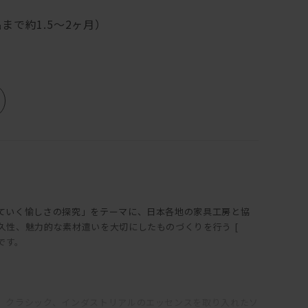
まで約1.5～2ヶ月）
ていく愉しさの探究」をテーマに、日本各地の家具工房と協
久性、魅力的な素材遣いを大切にしたものづくりを行う [
トです。
、クラシック、インダストリアルのエッセンスを取り入れたソ