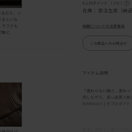
6,129ポイント （
1％
）
在庫：
受注生産（納品
り込むと、シ
をまといな
くラフさも
納期についての注意事項
印象に
この商品へのお問合せ
アイテム説明
「変わらない強さ、変わっ
同しながら、高い品質と耐
REMBASSY ] のプロダク
―
モダンデザインをベースに
の場合はパ