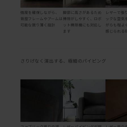
強度を確保しながら、
脚部に高さがあるため
レザーで張
背座フレームやアームは
掃除がしやすく、ロボ
ックな空気
可能な限り薄く設計
ット掃除機にも対応し
がらも程よ
ます
感じられる
さりげなく演出する、極細のパイピング
ファブリック張りの場
レザーパイピングが廻
レザー張り