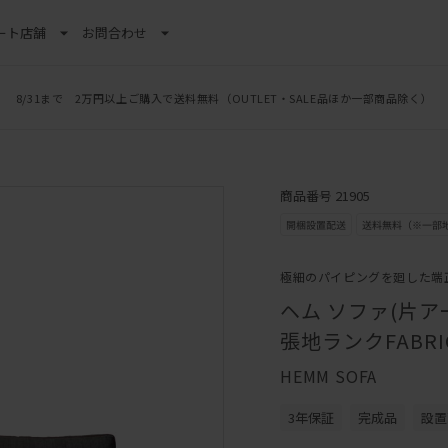
ート
店舗
お問合わせ
8/31まで 2万円以上ご購入で送料無料
（OUTLET・SALE品ほか一部商品除く）
商品番号 21905
極細のパイピングを廻した端
ヘム ソファ(片アーム
張地ランクFABRIC 
HEMM SOFA
3年保証
完成品
設置