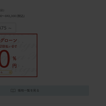
税込)
～843,300
(税込)
875 ～
張地一覧を見る