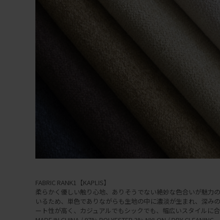
FABRIC RANK1【KAPLIS】
柔らかく優しい触り心地、ありそうでない絶妙な色合いが魅力
いるため、単色でありながらも生地の中に濃淡が生まれ、深みの
ート性が高く、カジュアルでもシックでも、幅広いスタイルに合
MADE IN CHINA / 97% POLYESTER 3% NYLON / DRY CLEANING