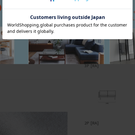
三面図
布や革の継ぎ目に別布を挟
は太さ次第で随分印象が変
プに仕立てた。ファブリッ
能。レザーのパイピングが
る。パイピングに使用する
スペースに合わせて柔軟に
コーナータイプなどもライ
ァブリック、レザーとあい
3P [RA]
身体によく触れるクッショ
ば、汚れてしまってもカバ
入も可能。
―
2P [RA]