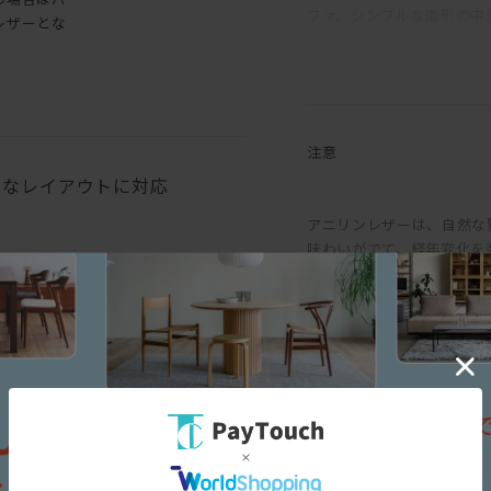
ファ。シンプルな造形の中
レザーとな
強度を確保しながら、背座
もたせることで、ほどよく
るウレタンフォームを重ね
弾力ある座り心地に。背ク
注意
をはさみこむ構成。もたれ
々なレイアウトに対応
アームを背もたれにすれば
アニリンレザーは、自然な
ンをかませるとより快適に
味わいがでて、経年変化を
ることが可能。その時は、
め、ナチュラルマークと呼
てアームは着脱できるよう
味にバラつきがあります。
も生じます。均一な表面で
脚部は、一般的な4本脚で
というような一般的な革と
ファにかかる負荷が分散で
求める方におすすめです。
ックスチールは、シックな
せる。脚部先端にはアジャ
ので座面下はゆったり広く
背座のクッションとアーム