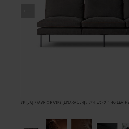
3P [LA]（FABRIC RANK3 [LINARA 154] / パイピング：HO LEATH