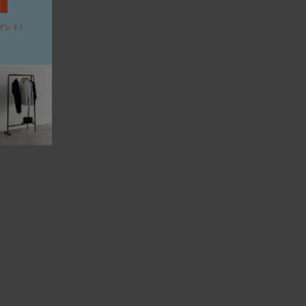
んでとめる縫製手法のことで、玉縁とも呼ばれる。パイピング
わってくるが、HEMMではこれを極細でまわし、輪郭をシャー
クで張る場合、パイピングは共生地の他、レザーも選択可
まわるとシルエットが際立ち、クラシカルな雰囲気が醸され
レザーはアニリンレザー。細部まで贅沢だ。
レイアウトできるよう、片アームタイプ、アームレスタイプ、
ンナップ。組み合わせることでL型にも展開できる。多彩なフ
まって、幅広いシーンへ適応するコーディネート性を備えた。
ンとアーム部分はカバーリング仕様。ファブリックであれ
ーを取り外してドライクリーニングに出せる。カバーのみの購