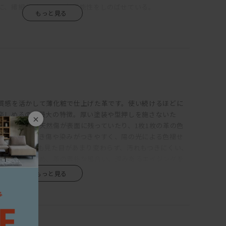
に、繊細なディテールと機能性をしのばせている。
フレームやアームは可能な限り薄く設計。各部にシャープさを
上品な佇まいを引き出している。座クッションは硬さの異な
、その上にさらにフェザーを使用。程良く沈みこみながらも
ッションは、たっぷりのフェザーでウレタンフォームの芯材
ると身体に添うようにフィットしてくれる。
、脚を伸ばしてカウチとしてもくつろげる。サポートクッショ
質感を活かして薄化粧で仕上げた革です。使い続けるほどに
。アームが細いため座面幅が広く、3Pなら男性でもねころが
楽しめるのが最大の特徴。厚い塗装や型押しを施さないた
背クッションを枕代わりにするといい。また、搬入を考慮し
×
ばれる牛皮の天然傷が表面に残っていたり、1枚1枚の革の色
になっている。
また、ひっかき傷や染みがつきやすく、陽の光による色褪せ
、使い続けても見た目があまり変わらず、汚れもつきにくい、
はなく、中央にも2本追加した6本脚としている。これによりソ
は全く違うため、革の素朴な風合い、深みあるエイジングを
き、薄い座フレーム、細い脚部が実現している。6本脚のブラ
雰囲気の中にもどことなくインダストリアルな空気を感じさ
スターが付いているので、設置時は調整を。脚部に高さがある
、掃除がしやすいのも特長。
は、端部にパイピングを用いている。パイピングとは、2枚の