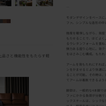
―
モダンデザインをベースに
ファ。シンプルな造形の中
強度を確保しながら、背座
もたせることで、ほどよく
るウレタンフォームを重ね
弾力ある座り心地に。背ク
をはさみこむ構成。もたれ
上品さと機能性をもたらす軽
アームを背もたれにすれば
ンをかませるとより快適に
ることが可能。その時は、
てアームは着脱できるよう
脚部は、一般的な4本脚で
ファにかかる負荷が分散で
ックスチールは、シックな
せる。脚部先端にはアジャ