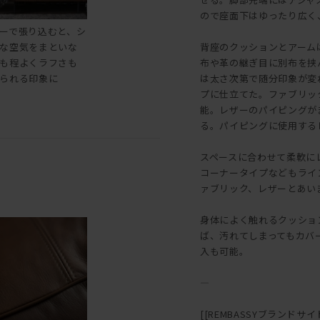
ので座面下はゆったり広く
ーで張り込むと、シ
な空気をまといな
背座のクッションとアーム
も程よくラフさも
布や革の継ぎ目に別布を挟
られる印象に
は太さ次第で随分印象が変
プに仕立てた。ファブリッ
能。レザーのパイピングが
る。パイピングに使用する
スペースに合わせて柔軟に
コーナータイプなどもライ
ァブリック、レザーとあい
身体によく触れるクッショ
ば、汚れてしまってもカバ
入も可能。
―
[[REMBASSYブランドサイト::h