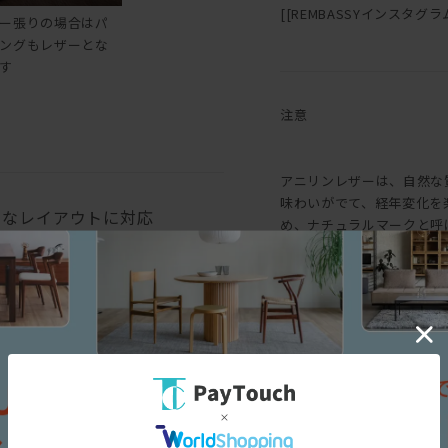
[[REMBASSYインスタグラム::h
ー張りの場合はパ
ングもレザーとな
す
注意
アニリンレザーは、自然な
味わいがでて、経年変化を
々なレイアウトに対応
め、ナチュラルマークと呼
味にバラつきがあります。
も生じます。均一な表面で
というような一般的な革と
求める方におすすめです。
三面図