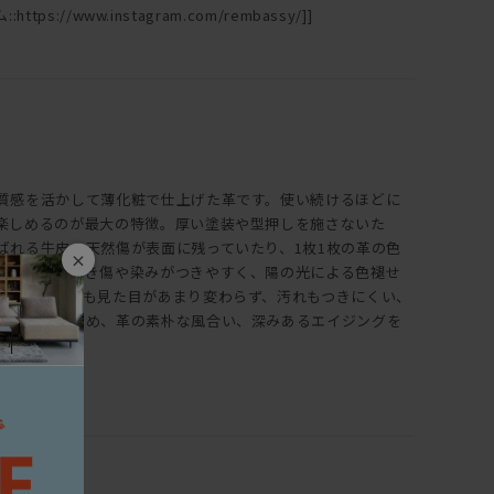
ttps://www.instagram.com/rembassy/]]
質感を活かして薄化粧で仕上げた革です。使い続けるほどに
楽しめるのが最大の特徴。厚い塗装や型押しを施さないた
ばれる牛皮の天然傷が表面に残っていたり、1枚1枚の革の色
×
また、ひっかき傷や染みがつきやすく、陽の光による色褪せ
、使い続けても見た目があまり変わらず、汚れもつきにくい、
は全く違うため、革の素朴な風合い、深みあるエイジングを