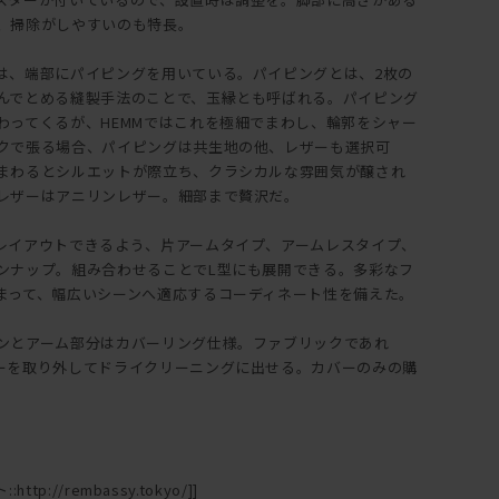
、掃除がしやすいのも特長。
は、端部にパイピングを用いている。パイピングとは、2枚の
んでとめる縫製手法のことで、玉縁とも呼ばれる。パイピング
わってくるが、HEMMではこれを極細でまわし、輪郭をシャー
クで張る場合、パイピングは共生地の他、レザーも選択可
まわるとシルエットが際立ち、クラシカルな雰囲気が醸され
レザーはアニリンレザー。細部まで贅沢だ。
レイアウトできるよう、片アームタイプ、アームレスタイプ、
ンナップ。組み合わせることでL型にも展開できる。多彩なフ
まって、幅広いシーンへ適応するコーディネート性を備えた。
ンとアーム部分はカバーリング仕様。ファブリックであれ
ーを取り外してドライクリーニングに出せる。カバーのみの購
ttp://rembassy.tokyo/]]