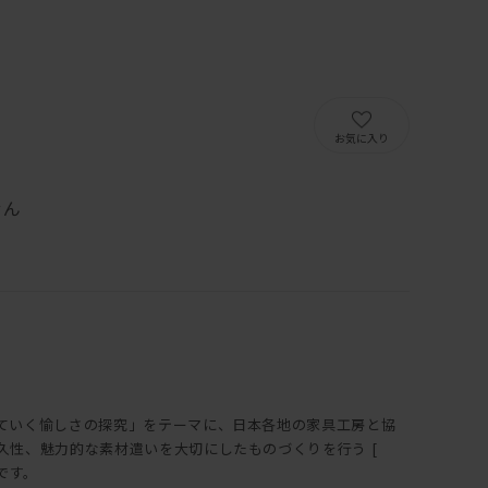
）
お気に入り
せん
ていく愉しさの探究」をテーマに、日本各地の家具工房と協
久性、魅力的な素材遣いを大切にしたものづくりを行う [
トです。