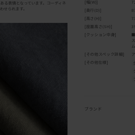
[幅(W)]
7
ある表情となっています。コーディネ
わせられます。
[奥行(D)]
8
[高さ(H)]
7
[座面高さ(SH)]
3
[クッション中身]
[その他スペック詳細]
[その他仕様]
ブランド