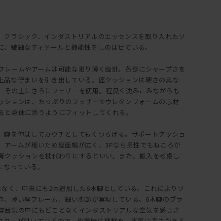
、クラシック、インダストリアルのエッセンスを取り入れたソ
に、繊細なディテールと機能性をしのばせている。
フレームやアームは可能な限り薄く設計。各部にシャープさを
上品な佇まいを引き出している。座クッションは硬さの異な
、その上にさらにフェザーを使用。程良く沈みこみながらも
ッションは、たっぷりのフェザーでウレタンフォームの芯材
ると身体に添うようにフィットしてくれる。
、脚を伸ばしてカウチとしてもくつろげる。サポートクッショ
。アームが細いため座面幅が広く、3Pなら男性でもねころが
背クッションを枕代わりにするといい。また、搬入を考慮し
になっている。
はなく、中央にも2本追加した6本脚としている。これによりソ
き、薄い座フレーム、細い脚部が実現している。6本脚のブラ
雰囲気の中にもどことなくインダストリアルな空気を感じさ
スターが付いているので、設置時は調整を。脚部に高さがある