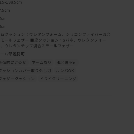
2.5-198.5cm
7.5cm
3cm
9cm
■背クッション：ウレタンフォーム、シリコンファイバー混合
スモールフェザー ■座クッション：Sバネ、ウレタンフォー
ム、ウレタンチップ混合スモールフェザー
アーム部着脱可
全体的にかため
アームあり
張地選択可
クッションカバー取り外し可
ルンバOK
フェザークッション
ドライクリーニング