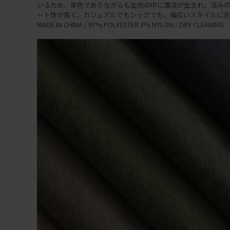
いるため、単色でありながらも生地の中に濃淡が生まれ、深みの
ート性が高く、カジュアルでもシックでも、幅広いスタイルに合
MADE IN CHINA / 97% POLYESTER 3% NYLON / DRY CLEANING