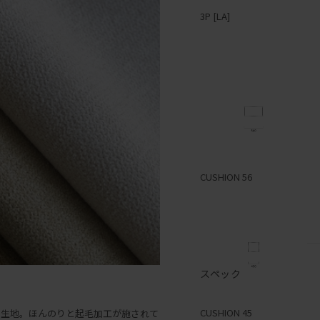
3P [LA]
1P [RA]
2P [LA]
CUSHION 56
スペック
1P [LA]
CUSHION 45
の生地。ほんのりと起毛加工が施されて