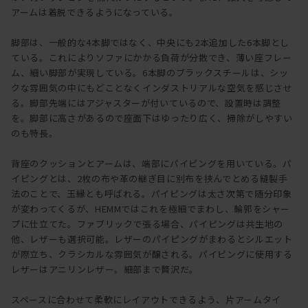
アームは着脱できるようになっている。
脚部は、一般的な4本脚ではなく、中央にも2本追加した6本脚とし
ている。これによりソファにかかる負荷が分散でき、薄い座フレー
ム、細い脚部が実現している。6本脚のブラックスチールは、シッ
クな雰囲気の中にもどことなくインダストリアルな空気を感じさせ
る。脚部先端にはアジャスターが付いているので、設置時は調整
を。脚部に高さがあるので座面下はゆったり広く、掃除がしやすい
のも特長。
背座のクッションとアームは、端部にパイピングを用いている。パ
イピングとは、2枚の布や革の継ぎ目に別布を挟んでとめる縫製手
法のことで、玉縁とも呼ばれる。パイピングは太さ次第で随分印象
が変わってくるが、HEMMではこれを極細でまわし、輪郭をシャー
プに仕立てた。ファブリックで張る場合、パイピングは共生地の
他、レザーも選択可能。レザーのパイピングがまわるとシルエット
が際立ち、クラシカルな雰囲気が醸される。パイピングに使用する
レザーはアニリンレザー。細部まで贅沢だ。
スペースに合わせて柔軟にレイアウトできるよう、片アームタイ