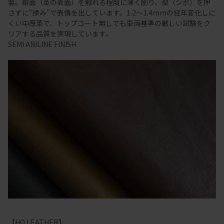
製。銀面（革の表面）を触れる程度に薄く削り、型（シボ）を押
さずに“揉み”で表情を出しています。1.2～1.4mmの経年変化しに
くい中厚革で、トップコート無しでも車両基準の厳しい試験をク
リアする品質を実現しています。
SEMI ANILINE FINISH
【HO LEATHER】