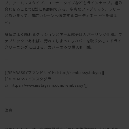
プ、アームレスタイプ、コーナータイプなどもラインナップ。組み
合わせることでL型にも展開できる。多彩なファブリック、レザー
とあいまって、幅広いシーンへ適応するコーディネート性を備え
た。
身体によく触れるクッションとアーム部分はカバーリング仕様。フ
ァブリックであれば、汚れてしまってもカバーを取り外してドライ
クリーニングに出せる。カバーのみの購入も可能。
―
[[REMBASSYブランドサイト::http://rembassy.tokyo/]]
[[REMBASSYインスタグラ
ム::https://www.instagram.com/rembassy/]]
注意