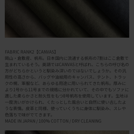
FABRIC RANK2【CANVAS】
岡山・倉敷産、帆布。日本国内に流通する帆布の7割はここ倉敷で
生まれているそう。英語ではCANVASと呼ばれ、こちらの呼び名の
方がどちらかというと馴染み深いのではないでしょうか。その汎
用性の高さから、バッグや油絵用のキャンバス、テント、トラッ
クの幌、軍服など、あらゆる用途に用いられてきた帆布。厚みに
より1号から11号までの規格に分かれていて、その中でもソファに
適した柔らかさと耐久性をもつ8号帆布を使用しています。生地は
一度洗いがかけられ、くたっとした風合いと自然に使い古したよ
うな表情。皮革と同様、使っていくうちに身体に馴染み、スレや
色落ちで味がでてきます。
MADE IN JAPAN / 100% COTTON / DRY CLEANING