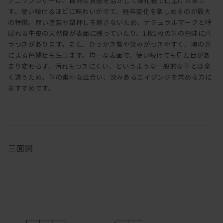
アニリンレザーは、自然な質感を活かして薄化粧で仕上げた革で
す。使い続けるほどに味わいがでて、経年変化を楽しめるのが最大
の特徴。厚い塗装や型押しを施さないため、ナチュラルマークと呼
ばれる牛皮の天然傷が表面に残っていたり、1枚1枚の革の色味にバ
ラつきがあります。また、ひっかき傷や染みがつきやすく、陽の光
による色褪せも生じます。均一な表面で、使い続けても見た目があ
まり変わらず、汚れもつきにくい、というような一般的な革とは全
く違うため、革の素朴な風合い、深みあるエイジングを求める方に
おすすめです。
三面図