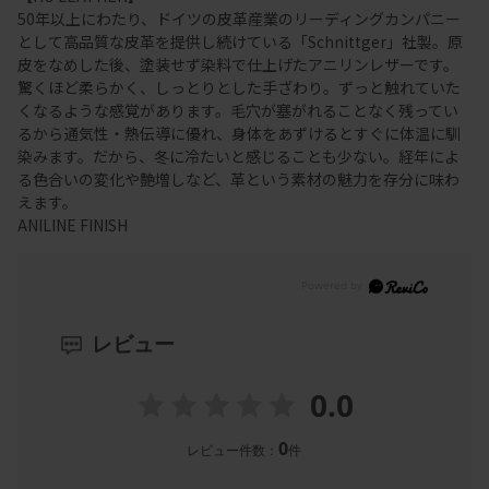
50年以上にわたり、ドイツの皮革産業のリーディングカンパニー
として高品質な皮革を提供し続けている「Schnittger」社製。原
皮をなめした後、塗装せず染料で仕上げたアニリンレザーです。
驚くほど柔らかく、しっとりとした手ざわり。ずっと触れていた
くなるような感覚があります。毛穴が塞がれることなく残ってい
るから通気性・熱伝導に優れ、身体をあずけるとすぐに体温に馴
染みます。だから、冬に冷たいと感じることも少ない。経年によ
る色合いの変化や艶増しなど、革という素材の魅力を存分に味わ
えます。
ANILINE FINISH
レビュー
0.0
0
レビュー件数：
件