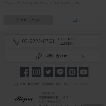
>
ヘム ソファ(片アーム) (幅 / 肘の向き3P 右肘 皮革HOHO291)
スマートフォン
PC
11:00 - 18:00
03-6222-0763
（土日定休）
お問い合わせ
会社概要
利用規約
特定商取引表記
プライバシーポリシー
〒104-0033
東京都中央区新川1-9-3
リグナテラス東京
TEL：03-6222-0763 FAX：03-6222-0762