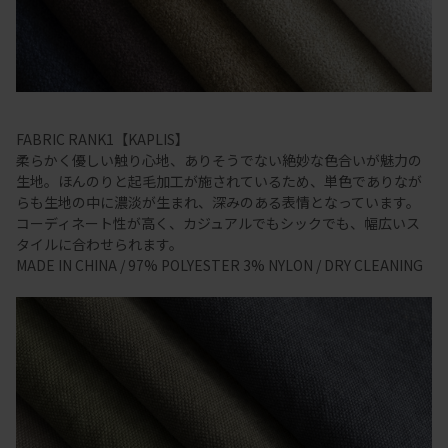
FABRIC RANK1【KAPLIS】
柔らかく優しい触り心地、ありそうでない絶妙な色合いが魅力の
生地。ほんのりと起毛加工が施されているため、単色でありなが
らも生地の中に濃淡が生まれ、深みのある表情となっています。
コーディネート性が高く、カジュアルでもシックでも、幅広いス
タイルに合わせられます。
MADE IN CHINA / 97% POLYESTER 3% NYLON / DRY CLEANING