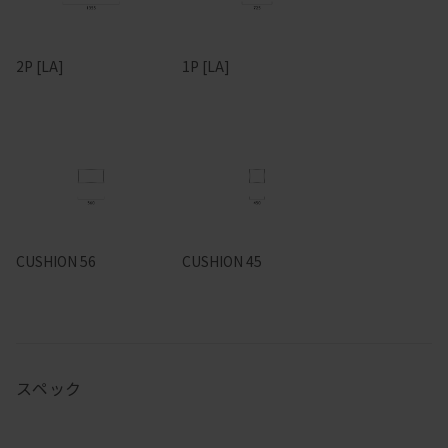
2P [LA]
1P [LA]
CUSHION 56
CUSHION 45
スペック