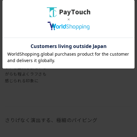
レザーで張り込むと、シ
ックな空気をまといな
がらも程よくラフさも
感じられる印象に
さりげなく演出する、極細のパイピング