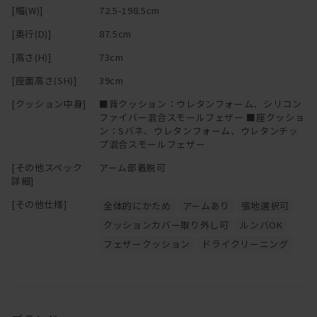
[幅(W)]
72.5-198.5cm
[奥行(D)]
87.5cm
[高さ(H)]
73cm
[座面高さ(SH)]
39cm
[クッション中身]
■背クッション：ウレタンフォーム、シリコン
ファイバー混合スモールフェザー ■座クッショ
ン：Sバネ、ウレタンフォーム、ウレタンチッ
プ混合スモールフェザー
[その他スペック
アーム部着脱可
詳細]
[その他仕様]
全体的にかため
アームあり
張地選択可
クッションカバー取り外し可
ルンバOK
フェザークッション
ドライクリーニング