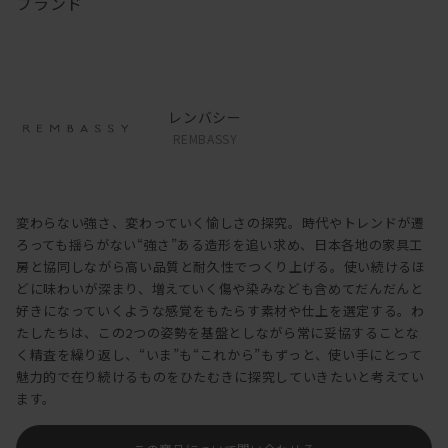
ブランド
レンバシー
REMBASSY
変わらない強さ、変わっていく愉しさの探究。時代やトレンドが遷
ろっても揺らがない“強さ”ある造形を追い求め、日本各地の家具工
房と協同しながら高い品質と耐久性でつくり上げる。使い続けるほ
どに味わいが深まり、増えていく傷や染みなども含めてだんだんと
好きになっていくような感覚をもたらす素材や仕上を選定する。わ
たしたちは、この2つの姿勢を基盤としながら常に妥協することな
く精査を繰り返し、“いま”も“これから”もずっと、使い手にとって
魅力的で在り続けるものをひたむきに探究していきたいと考えてい
ます。