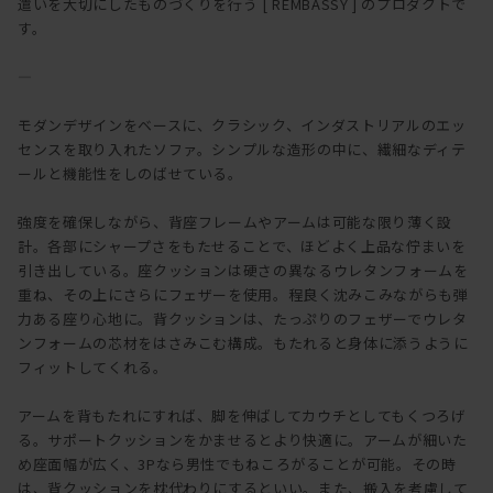
遣いを大切にしたものづくりを行う [ REMBASSY ] のプロダクトで
す。
―
モダンデザインをベースに、クラシック、インダストリアルのエッ
センスを取り入れたソファ。シンプルな造形の中に、繊細なディテ
ールと機能性をしのばせている。
強度を確保しながら、背座フレームやアームは可能な限り薄く設
計。各部にシャープさをもたせることで、ほどよく上品な佇まいを
引き出している。座クッションは硬さの異なるウレタンフォームを
重ね、その上にさらにフェザーを使用。程良く沈みこみながらも弾
力ある座り心地に。背クッションは、たっぷりのフェザーでウレタ
ンフォームの芯材をはさみこむ構成。もたれると身体に添うように
フィットしてくれる。
アームを背もたれにすれば、脚を伸ばしてカウチとしてもくつろげ
る。サポートクッションをかませるとより快適に。アームが細いた
め座面幅が広く、3Pなら男性でもねころがることが可能。その時
は、背クッションを枕代わりにするといい。また、搬入を考慮して