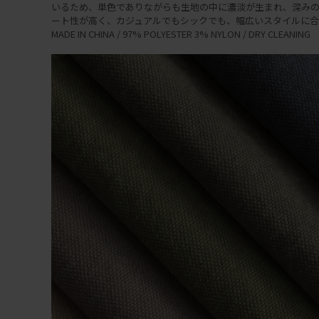
いるため、単色でありながらも生地の中に濃淡が生まれ、深みの
ート性が高く、カジュアルでもシックでも、幅広いスタイルに合
MADE IN CHINA / 97% POLYESTER 3% NYLON / DRY CLEANING