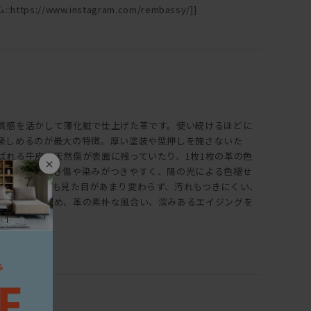
ttps://www.instagram.com/rembassy/]]
質感を活かして薄化粧で仕上げた革です。使い続けるほどに
楽しめるのが最大の特徴。厚い塗装や型押しを施さないた
ばれる牛皮の天然傷が表面に残っていたり、1枚1枚の革の色
×
また、ひっかき傷や染みがつきやすく、陽の光による色褪せ
、使い続けても見た目があまり変わらず、汚れもつきにくい、
は全く違うため、革の素朴な風合い、深みあるエイジングを