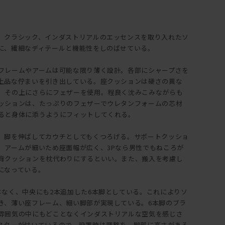
、クラシック、インダストリアルのエッセンスを取り入れたソ
に、繊細なディテールと機能性をしのばせている。
フレームやアームは可能な限り薄く設計。各部にシャープさを
上品な佇まいを引き出している。座クッションは硬さの異な
、その上にさらにフェザーを使用。程良く沈みこみながらも
ッションは、たっぷりのフェザーでウレタンフォームの芯材
ると身体に添うようにフィットしてくれる。
、脚を伸ばしてカウチとしてもくつろげる。サポートクッショ
。アームが細いため座面幅が広く、3Pなら男性でもねころが
背クッションを枕代わりにするといい。また、搬入を考慮し
になっている。
はなく、中央にも2本追加した6本脚としている。これによりソ
き、薄い座フレーム、細い脚部が実現している。6本脚のブラ
雰囲気の中にもどことなくインダストリアルな空気を感じさ
スターが付いているので、設置時は調整を。脚部に高さがある