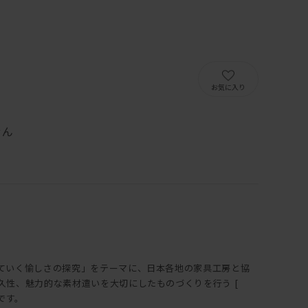
）
お気に入り
せん
ていく愉しさの探究」をテーマに、日本各地の家具工房と協
久性、魅力的な素材遣いを大切にしたものづくりを行う [
トです。