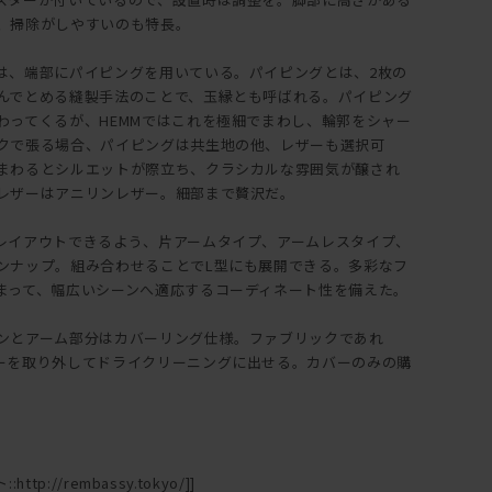
、掃除がしやすいのも特長。
は、端部にパイピングを用いている。パイピングとは、2枚の
んでとめる縫製手法のことで、玉縁とも呼ばれる。パイピング
わってくるが、HEMMではこれを極細でまわし、輪郭をシャー
クで張る場合、パイピングは共生地の他、レザーも選択可
まわるとシルエットが際立ち、クラシカルな雰囲気が醸され
レザーはアニリンレザー。細部まで贅沢だ。
レイアウトできるよう、片アームタイプ、アームレスタイプ、
ンナップ。組み合わせることでL型にも展開できる。多彩なフ
まって、幅広いシーンへ適応するコーディネート性を備えた。
ンとアーム部分はカバーリング仕様。ファブリックであれ
ーを取り外してドライクリーニングに出せる。カバーのみの購
ttp://rembassy.tokyo/]]