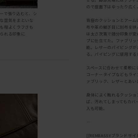
ので座面下はゆったり広く
ーで張り込むと、シ
な空気をまといな
背座のクッションとアーム
も程よくラフさも
布や革の継ぎ目に別布を挟
られる印象に
は太さ次第で随分印象が変
プに仕立てた。ファブリッ
能。レザーのパイピングが
る。パイピングに使用する
スペースに合わせて柔軟に
コーナータイプなどもライ
ァブリック、レザーとあい
身体によく触れるクッショ
ば、汚れてしまってもカバ
入も可能。
―
[[REMBASSYブランドサイト::h