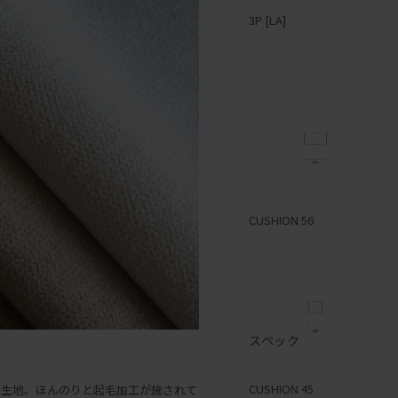
3P [LA]
1P [RA]
2P [LA]
CUSHION 56
スペック
1P [LA]
CUSHION 45
の生地。ほんのりと起毛加工が施されて