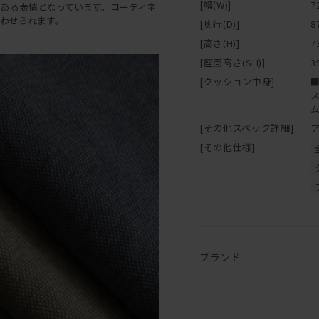
[幅(W)]
7
ある表情となっています。コーディネ
わせられます。
[奥行(D)]
8
[高さ(H)]
7
[座面高さ(SH)]
3
[クッション中身]
[その他スペック詳細]
[その他仕様]
ブランド