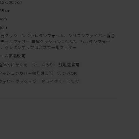
2.5-198.5cm
7.5cm
3cm
9cm
■背クッション：ウレタンフォーム、シリコンファイバー混合
スモールフェザー ■座クッション：Sバネ、ウレタンフォー
ム、ウレタンチップ混合スモールフェザー
アーム部着脱可
全体的にかため
アームあり
張地選択可
クッションカバー取り外し可
ルンバOK
フェザークッション
ドライクリーニング