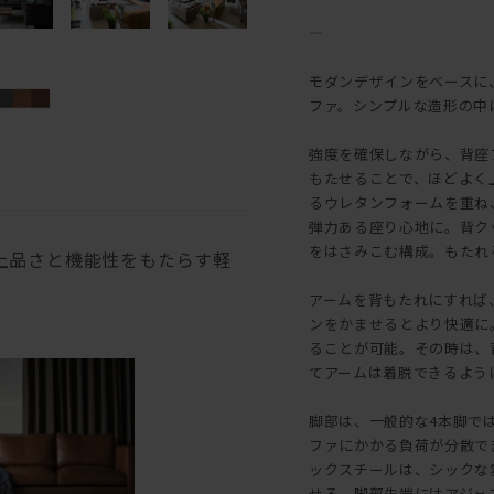
―
モダンデザインをベースに
ファ。シンプルな造形の中
強度を確保しながら、背座
もたせることで、ほどよく
るウレタンフォームを重ね
弾力ある座り心地に。背ク
をはさみこむ構成。もたれ
上品さと機能性をもたらす軽
アームを背もたれにすれば
ンをかませるとより快適に
ることが可能。その時は、
てアームは着脱できるよう
脚部は、一般的な4本脚で
ファにかかる負荷が分散で
ックスチールは、シックな
せる。脚部先端にはアジャ