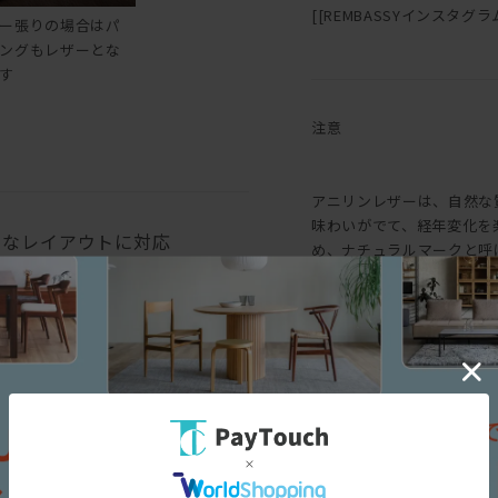
[[REMBASSYインスタグラム::h
ー張りの場合はパ
ングもレザーとな
す
注意
アニリンレザーは、自然な
味わいがでて、経年変化を
々なレイアウトに対応
め、ナチュラルマークと呼
味にバラつきがあります。
も生じます。均一な表面で
というような一般的な革と
求める方におすすめです。
三面図