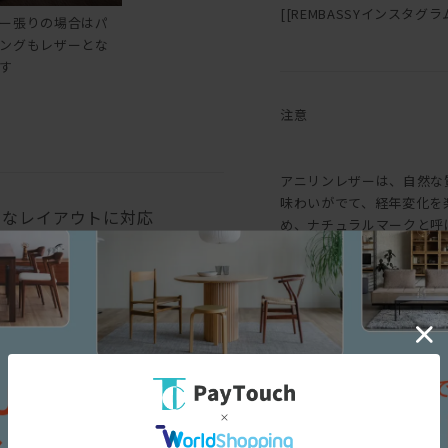
[[REMBASSYインスタグラム::h
ー張りの場合はパ
ングもレザーとな
す
注意
アニリンレザーは、自然な
味わいがでて、経年変化を
々なレイアウトに対応
め、ナチュラルマークと呼
味にバラつきがあります。
も生じます。均一な表面で
というような一般的な革と
求める方におすすめです。
三面図