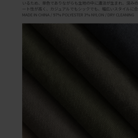
いるため、単色でありながらも生地の中に濃淡が生まれ、深みの
ート性が高く、カジュアルでもシックでも、幅広いスタイルに合
MADE IN CHINA / 97% POLYESTER 3% NYLON / DRY CLEANING