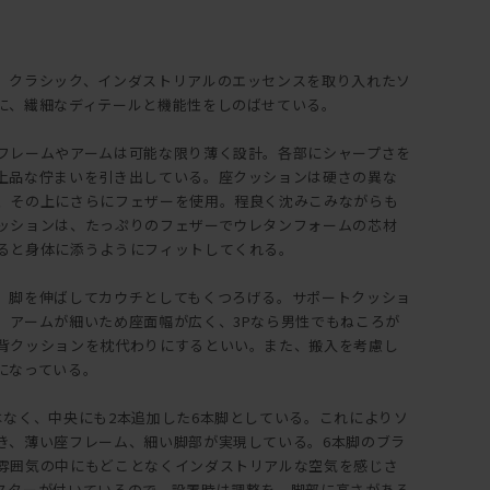
、クラシック、インダストリアルのエッセンスを取り入れたソ
に、繊細なディテールと機能性をしのばせている。
フレームやアームは可能な限り薄く設計。各部にシャープさを
上品な佇まいを引き出している。座クッションは硬さの異な
、その上にさらにフェザーを使用。程良く沈みこみながらも
ッションは、たっぷりのフェザーでウレタンフォームの芯材
ると身体に添うようにフィットしてくれる。
、脚を伸ばしてカウチとしてもくつろげる。サポートクッショ
。アームが細いため座面幅が広く、3Pなら男性でもねころが
背クッションを枕代わりにするといい。また、搬入を考慮し
になっている。
はなく、中央にも2本追加した6本脚としている。これによりソ
き、薄い座フレーム、細い脚部が実現している。6本脚のブラ
雰囲気の中にもどことなくインダストリアルな空気を感じさ
スターが付いているので、設置時は調整を。脚部に高さがある