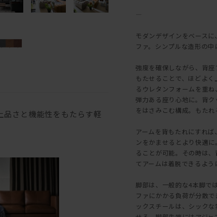
―
モダンデザインをベースに
ファ。シンプルな造形の中
強度を確保しながら、背座
もたせることで、ほどよく
るウレタンフォームを重ね
弾力ある座り心地に。背ク
をはさみこむ構成。もたれ
上品さと機能性をもたらす軽
アームを背もたれにすれば
ンをかませるとより快適に
ることが可能。その時は、
てアームは着脱できるよう
脚部は、一般的な4本脚で
ファにかかる負荷が分散で
ックスチールは、シックな
せる。脚部先端にはアジャ