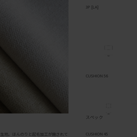
3P [LA]
1P [RA]
2P [LA]
CUSHION 56
スペック
1P [LA]
CUSHION 45
の生地。ほんのりと起毛加工が施されて