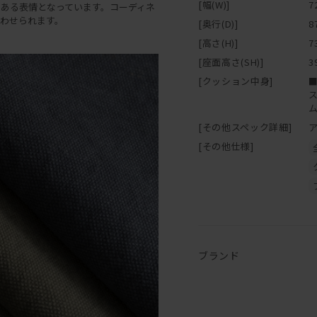
[幅(W)]
7
ある表情となっています。コーディネ
わせられます。
[奥行(D)]
8
[高さ(H)]
7
[座面高さ(SH)]
3
[クッション中身]
[その他スペック詳細]
[その他仕様]
ブランド