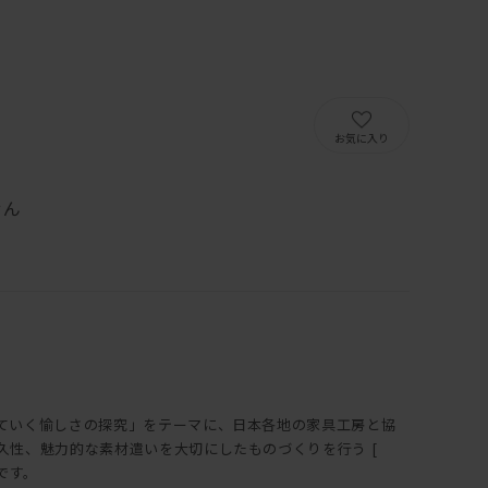
）
お気に入り
せん
ていく愉しさの探究」をテーマに、日本各地の家具工房と協
久性、魅力的な素材遣いを大切にしたものづくりを行う [
トです。