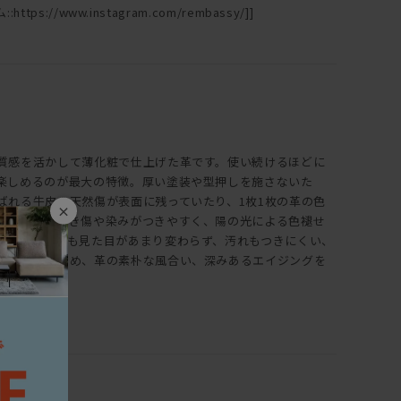
ttps://www.instagram.com/rembassy/]]
質感を活かして薄化粧で仕上げた革です。使い続けるほどに
楽しめるのが最大の特徴。厚い塗装や型押しを施さないた
ばれる牛皮の天然傷が表面に残っていたり、1枚1枚の革の色
×
また、ひっかき傷や染みがつきやすく、陽の光による色褪せ
、使い続けても見た目があまり変わらず、汚れもつきにくい、
は全く違うため、革の素朴な風合い、深みあるエイジングを