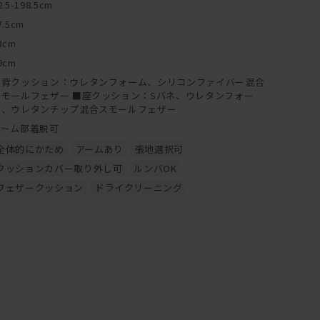
2.5-198.5cm
7.5cm
3cm
9cm
■背クッション：ウレタンフォーム、シリコンファイバー混合
スモールフェザー ■座クッション：Sバネ、ウレタンフォー
ム、ウレタンチップ混合スモールフェザー
アーム部着脱可
全体的にかため
アームあり
張地選択可
クッションカバー取り外し可
ルンバOK
フェザークッション
ドライクリーニング