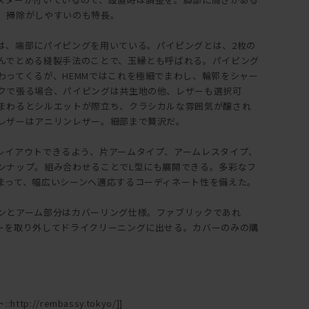
、掃除がしやすいのも特長。
は、端部にパイピングを用いている。パイピングとは、2枚の
んでとめる縫製手法のことで、玉縁とも呼ばれる。パイピング
わってくるが、HEMMではこれを極細でまわし、輪郭をシャー
クで張る場合、パイピングは共生地の他、レザーも選択可
まわるとシルエットが際立ち、クラシカルな雰囲気が醸され
レザーはアニリンレザー。細部まで贅沢だ。
レイアウトできるよう、片アームタイプ、アームレスタイプ、
ンナップ。組み合わせることでL型にも展開できる。多彩なフ
まって、幅広いシーンへ適応するコーディネート性を備えた。
ンとアーム部分はカバーリング仕様。ファブリックであれ
ーを取り外してドライクリーニングに出せる。カバーのみの購
ttp://rembassy.tokyo/]]