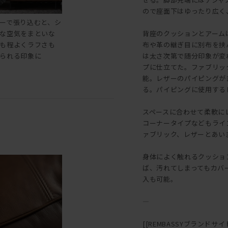
ので座面下はゆったり広く
ーで張り込むと、シ
な空気をまといな
背座のクッションとアーム
も程よくラフさも
布や革の継ぎ目に別布を挟
られる印象に
は太さ次第で随分印象が変
プに仕立てた。ファブリッ
能。レザーのパイピングが
る。パイピングに使用する
スペースに合わせて柔軟に
コーナータイプなどもライ
ァブリック、レザーとあい
身体によく触れるクッショ
ば、汚れてしまってもカバ
入も可能。
―
[[REMBASSYブランドサイト::h