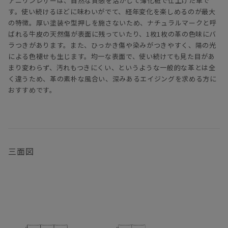
アニリンレザーは、自然な質感を活かして薄化粧で仕上げた革で
す。使い続けるほどに味わいがでて、経年変化を楽しめるのが最大
の特徴。厚い塗装や型押しを施さないため、ナチュラルマークと呼
ばれる牛皮の天然傷が表面に残っていたり、1枚1枚の革の色味にバ
ラつきがあります。また、ひっかき傷や染みがつきやすく、陽の光
による色褪せも生じます。均一な表面で、使い続けても見た目があ
まり変わらず、汚れもつきにくい、というような一般的な革とは全
く違うため、革の素朴な風合い、深みあるエイジングを求める方に
おすすめです。
三面図