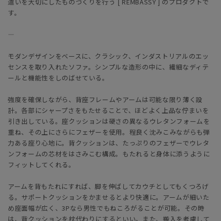
遣いを大切にしたものづくりを行う [ REMBASSY ] のプロダクトで
す。
―
モダンデザインをベースに、クラシック、インダストリアルのエッ
センスを取り入れたソファ。シンプルな造形の中に、繊細なディテ
ールと機能性をしのばせている。
強度を確保しながら、背座フレームやアームは可能な限り薄く設
計。各部にシャープさをもたせることで、ほどよく上品な佇まいを
引き出している。座クッションは硬さの異なるウレタンフォームを
重ね、その上にさらにフェザーを使用。程良く沈みこみながらも弾
力ある座り心地に。背クッションは、たっぷりのフェザーでウレタ
ンフォームの芯材をはさみこむ構成。もたれると身体に添うように
フィットしてくれる。
アームを背もたれにすれば、脚を伸ばしてカウチとしてもくつろげ
る。サポートクッションをかませるとより快適に。アームが細いた
め座面幅が広く、3Pなら男性でもねころがることが可能。その時
は、背クッションを枕代わりにするといい。また、搬入を考慮して