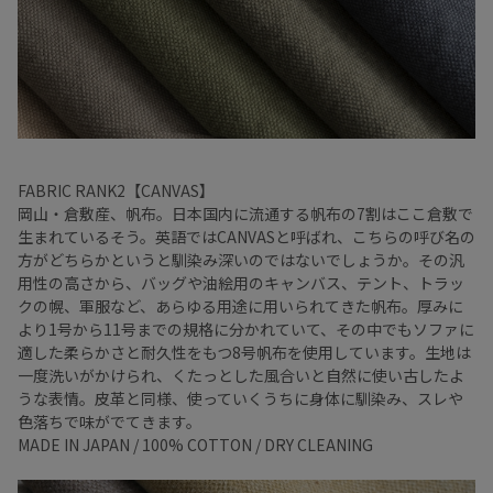
FABRIC RANK2【CANVAS】
岡山・倉敷産、帆布。日本国内に流通する帆布の7割はここ倉敷で
生まれているそう。英語ではCANVASと呼ばれ、こちらの呼び名の
方がどちらかというと馴染み深いのではないでしょうか。その汎
用性の高さから、バッグや油絵用のキャンバス、テント、トラッ
クの幌、軍服など、あらゆる用途に用いられてきた帆布。厚みに
より1号から11号までの規格に分かれていて、その中でもソファに
適した柔らかさと耐久性をもつ8号帆布を使用しています。生地は
一度洗いがかけられ、くたっとした風合いと自然に使い古したよ
うな表情。皮革と同様、使っていくうちに身体に馴染み、スレや
色落ちで味がでてきます。
MADE IN JAPAN / 100% COTTON / DRY CLEANING