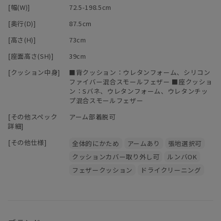
[幅(W)]
72.5-198.5cm
[奥行(D)]
87.5cm
[高さ(H)]
73cm
[座面高さ(SH)]
39cm
[クッション中身]
■背クッション：ウレタンフォーム、シリコン
ファイバー混合スモールフェザー ■座クッショ
ン：Sバネ、ウレタンフォーム、ウレタンチッ
プ混合スモールフェザー
[その他スペック
アーム部着脱可
詳細]
[その他仕様]
全体的にかため
アームあり
張地選択可
クッションカバー取り外し可
ルンバOK
フェザークッション
ドライクリーニング