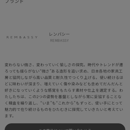
ブランド
レンバシー
REMBASSY
変わらない強さ、変わっていく愉しさの探究。時代やトレンドが遷
ろっても揺らがない“強さ”ある造形を追い求め、日本各地の家具工
房と協同しながら高い品質と耐久性でつくり上げる。使い続けるほ
どに味わいが深まり、増えていく傷や染みなども含めてだんだんと
好きになっていくような感覚をもたらす素材や仕上を選定する。わ
たしたちは、この2つの姿勢を基盤としながら常に妥協することな
く精査を繰り返し、“いま”も“これから”もずっと、使い手にとって
魅力的で在り続けるものをひたむきに探究していきたいと考えてい
ます。