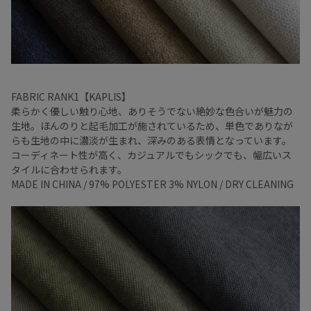
FABRIC RANK1【KAPLIS】
柔らかく優しい触り心地、ありそうでない絶妙な色合いが魅力の
生地。ほんのりと起毛加工が施されているため、単色でありなが
らも生地の中に濃淡が生まれ、深みのある表情となっています。
コーディネート性が高く、カジュアルでもシックでも、幅広いス
タイルに合わせられます。
MADE IN CHINA / 97% POLYESTER 3% NYLON / DRY CLEANING