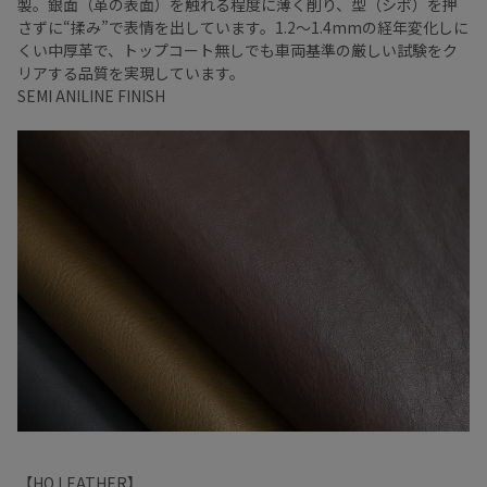
製。銀面（革の表面）を触れる程度に薄く削り、型（シボ）を押
さずに“揉み”で表情を出しています。1.2～1.4mmの経年変化しに
くい中厚革で、トップコート無しでも車両基準の厳しい試験をク
リアする品質を実現しています。
SEMI ANILINE FINISH
【HO LEATHER】