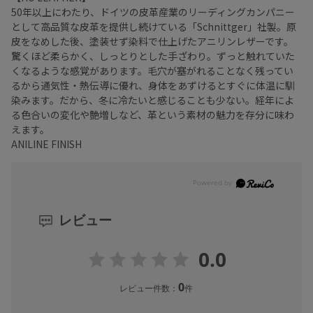
50年以上にわたり、ドイツの皮革産業のリーディングカンパニー
として高品質な皮革を提供し続けている「Schnittger」社製。原
皮をなめした後、塗装せず染料で仕上げたアニリンレザーです。
驚くほど柔らかく、しっとりとした手ざわり。ずっと触れていた
くなるような感覚があります。毛穴が塞がれることなく残ってい
るから通気性・熱伝導に優れ、身体をあずけるとすぐに体温に馴
染みます。だから、冬に冷たいと感じることも少ない。経年によ
る色合いの変化や艶増しなど、革という素材の魅力を存分に味わ
えます。
ANILINE FINISH
レビュー
0.0
0
レビュー件数：
件