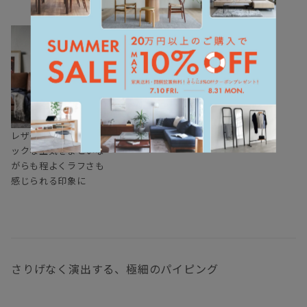
レザーで張り込むと、シ
ックな空気をまといな
がらも程よくラフさも
感じられる印象に
さりげなく演出する、極細のパイピング