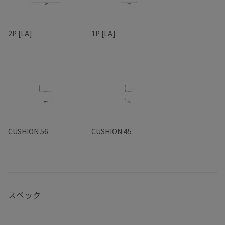
2P [LA]
1P [LA]
CUSHION 56
CUSHION 45
スペック