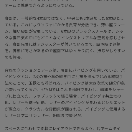
アームは着脱できるようになっている。
脚部は、一般的な4本脚ではなく、中央にも2本追加した6本脚とし
ている。これによりソファにかかる負荷が分散でき、薄い座フレー
ム、細い脚部が実現している。6本脚のブラックスチールは、シッ
クな雰囲気の中にもどことなくインダストリアルな空気を感じさせ
る。脚部先端にはアジャスターが付いているので、設置時は調整
を。脚部に高さがあるので座面下はゆったり広く、掃除がしやすい
のも特長。
背座のクッションとアームは、端部にパイピングを用いている。パ
イピングとは、2枚の布や革の継ぎ目に別布を挟んでとめる縫製手
法のことで、玉縁とも呼ばれる。パイピングは太さ次第で随分印象
が変わってくるが、HEMMではこれを極細でまわし、輪郭をシャー
プに仕立てた。ファブリックで張る場合、パイピングは共生地の
他、レザーも選択可能。レザーのパイピングがまわるとシルエット
が際立ち、クラシカルな雰囲気が醸される。パイピングに使用する
レザーはアニリンレザー。細部まで贅沢だ。
スペースに合わせて柔軟にレイアウトできるよう、片アームタイ