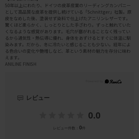
50年以上にわたり、ドイツの皮革産業のリーディングカンパニー
として高品質な皮革を提供し続けている「Schnittger」社製。原
皮をなめした後、塗装せず染料で仕上げたアニリンレザーです。
驚くほど柔らかく、しっとりとした手ざわり。ずっと触れていた
くなるような感覚があります。毛穴が塞がれることなく残ってい
るから通気性・熱伝導に優れ、身体をあずけるとすぐに体温に馴
染みます。だから、冬に冷たいと感じることも少ない。経年によ
る色合いの変化や艶増しなど、革という素材の魅力を存分に味わ
えます。
ANILINE FINISH
レビュー
0.0
0
レビュー件数：
件