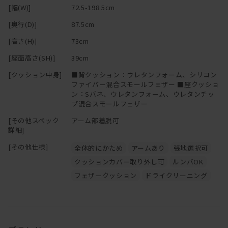
[幅(W)]
72.5-198.5cm
[奥行(D)]
87.5cm
[高さ(H)]
73cm
[座面高さ(SH)]
39cm
[クッション中身]
■背クッション：ウレタンフォーム、シリコン
ファイバー混合スモールフェザー ■座クッショ
ン：Sバネ、ウレタンフォーム、ウレタンチッ
プ混合スモールフェザー
[その他スペック
アーム部着脱可
詳細]
[その他仕様]
全体的にかため
アームあり
張地選択可
クッションカバー取り外し可
ルンバOK
フェザークッション
ドライクリーニング