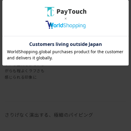
レザーで張り込むと、シ
ックな空気をまといな
がらも程よくラフさも
感じられる印象に
さりげなく演出する、極細のパイピング