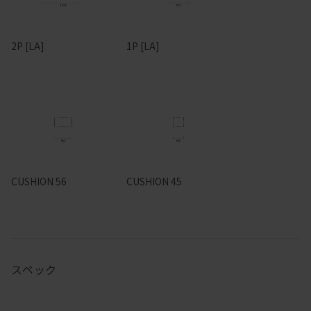
2P [LA]
1P [LA]
CUSHION 56
CUSHION 45
スペック