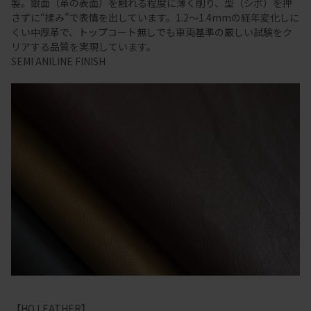
製。銀面（革の表面）を触れる程度に薄く削り、型（シボ）を押
さずに“揉み”で表情を出しています。1.2～1.4mmの経年変化しに
くい中厚革で、トップコート無しでも車両基準の厳しい試験をク
リアする品質を実現しています。
SEMI ANILINE FINISH
【HO LEATHER】