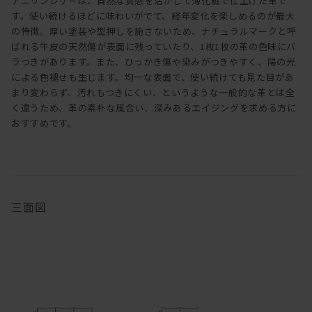
アニリンレザーは、自然な質感を活かして薄化粧で仕上げた革で
す。使い続けるほどに味わいがでて、経年変化を楽しめるのが最大
の特徴。厚い塗装や型押しを施さないため、ナチュラルマークと呼
ばれる牛皮の天然傷が表面に残っていたり、1枚1枚の革の色味にバ
ラつきがあります。また、ひっかき傷や染みがつきやすく、陽の光
による色褪せも生じます。均一な表面で、使い続けても見た目があ
まり変わらず、汚れもつきにくい、というような一般的な革とは全
く違うため、革の素朴な風合い、深みあるエイジングを求める方に
おすすめです。
三面図