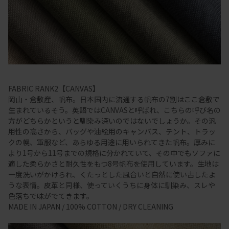
FABRIC RANK2【CANVAS】
岡山・倉敷産、帆布。日本国内に流通する帆布の7割はここ倉敷で
生まれているそう。英語ではCANVASと呼ばれ、こちらの呼び名の
方がどちらかというと馴染み深いのではないでしょうか。その汎
用性の高さから、バッグや油絵用のキャンバス、テント、トラッ
クの幌、軍服など、あらゆる用途に用いられてきた帆布。厚みに
より1号から11号までの規格に分かれていて、その中でもソファに
適した柔らかさと耐久性をもつ8号帆布を使用しています。生地は
一度洗いがかけられ、くたっとした風合いと自然に使い古したよ
うな表情。皮革と同様、使っていくうちに身体に馴染み、スレや
色落ちで味がでてきます。
MADE IN JAPAN / 100% COTTON / DRY CLEANING