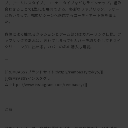
プ、アームレスタイプ、コーナータイプなどもラインナップ。組み
合わせることでL型にも展開できる。多彩なファブリック、レザー
とあいまって、幅広いシーンへ適応するコーディネート性を備え
た。
身体によく触れるクッションとアーム部分はカバーリング仕様。フ
ァブリックであれば、汚れてしまってもカバーを取り外してドライ
クリーニングに出せる。カバーのみの購入も可能。
―
[[REMBASSYブランドサイト::http://rembassy.tokyo/]]
[[REMBASSYインスタグラ
ム::https://www.instagram.com/rembassy/]]
注意