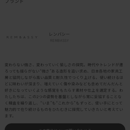
ブランド
レンバシー
REMBASSY
変わらない強さ、変わっていく愉しさの探究。時代やトレンドが遷
ろっても揺らがない“強さ”ある造形を追い求め、日本各地の家具工
房と協同しながら高い品質と耐久性でつくり上げる。使い続けるほ
どに味わいが深まり、増えていく傷や染みなども含めてだんだんと
好きになっていくような感覚をもたらす素材や仕上を選定する。わ
たしたちは、この2つの姿勢を基盤としながら常に妥協することな
く精査を繰り返し、“いま”も“これから”もずっと、使い手にとって
魅力的で在り続けるものをひたむきに探究していきたいと考えてい
ます。