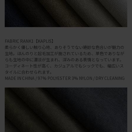
FABRIC RANK1【KAPLIS】
柔らかく優しい触り心地、ありそうでない絶妙な色合いが魅力の
生地。ほんのりと起毛加工が施されているため、単色でありなが
らも生地の中に濃淡が生まれ、深みのある表情となっています。
コーディネート性が高く、カジュアルでもシックでも、幅広いス
タイルに合わせられます。
MADE IN CHINA / 97% POLYESTER 3% NYLON / DRY CLEANING