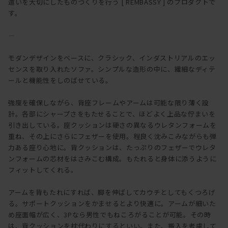
遣いを大切にしたものづくりを行う [ REMBASSY ] のプロダクトで
す。
―
モダンデザインをベースに、クラシック、インダストリアルのエッ
センスを取り入れたソファ。シンプルな造形の中に、繊細なディテ
ールと機能性をしのばせている。
強度を確保しながら、背座フレームやアームは可能な限り薄く設
計。各部にシャープさをもたせることで、ほどよく上品な佇まいを
引き出している。座クッションは硬さの異なるウレタンフォームを
重ね、その上にさらにフェザーを使用。程良く沈みこみながらも弾
力ある座り心地に。背クッションは、たっぷりのフェザーでウレタ
ンフォームの芯材をはさみこむ構成。もたれると身体に添うように
フィットしてくれる。
アームを背もたれにすれば、脚を伸ばしてカウチとしてもくつろげ
る。サポートクッションをかませるとより快適に。アームが細いた
め座面幅が広く、3Pなら男性でもねころがることが可能。その時
は、背クッションを枕代わりにするといい。また、搬入を考慮して