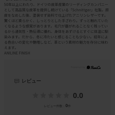
50年以上にわたり、ドイツの皮革産業のリーディングカンパニー
として高品質な皮革を提供し続けている「Schnittger」社製。原
皮をなめした後、塗装せず染料で仕上げたアニリンレザーです。
驚くほど柔らかく、しっとりとした手ざわり。ずっと触れていた
くなるような感覚があります。毛穴が塞がれることなく残ってい
るから通気性・熱伝導に優れ、身体をあずけるとすぐに体温に馴
染みます。だから、冬に冷たいと感じることも少ない。経年によ
る色合いの変化や艶増しなど、革という素材の魅力を存分に味わ
えます。
ANILINE FINISH
レビュー
0.0
0
レビュー件数：
件