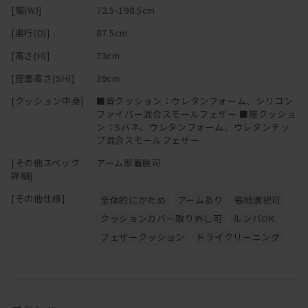
[幅(W)]
72.5-198.5cm
[奥行(D)]
87.5cm
[高さ(H)]
73cm
[座面高さ(SH)]
39cm
[クッション中身]
■背クッション：ウレタンフォーム、シリコン
ファイバー混合スモールフェザー ■座クッショ
ン：Sバネ、ウレタンフォーム、ウレタンチッ
プ混合スモールフェザー
[その他スペック
アーム部着脱可
詳細]
[その他仕様]
全体的にかため
アームあり
張地選択可
クッションカバー取り外し可
ルンバOK
フェザークッション
ドライクリーニング