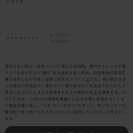
ブランド
レンバシー
REMBASSY
変わらない強さ、変わっていく愉しさの探究。時代やトレンドが遷
ろっても揺らがない“強さ”ある造形を追い求め、日本各地の家具工
房と協同しながら高い品質と耐久性でつくり上げる。使い続けるほ
どに味わいが深まり、増えていく傷や染みなども含めてだんだんと
好きになっていくような感覚をもたらす素材や仕上を選定する。わ
たしたちは、この2つの姿勢を基盤としながら常に妥協することな
く精査を繰り返し、“いま”も“これから”もずっと、使い手にとって
魅力的で在り続けるものをひたむきに探究していきたいと考えてい
ます。