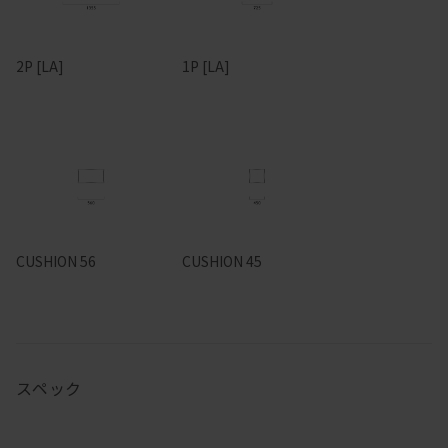
2P [LA]
1P [LA]
CUSHION 56
CUSHION 45
スペック