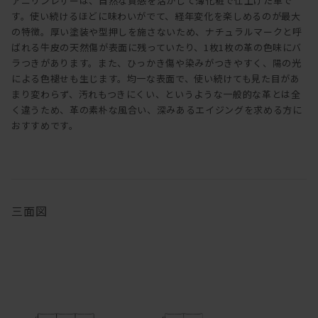
アニリンレザーは、自然な質感を活かして薄化粧で仕上げた革で
す。使い続けるほどに味わいがでて、経年変化を楽しめるのが最大
の特徴。厚い塗装や型押しを施さないため、ナチュラルマークと呼
ばれる牛皮の天然傷が表面に残っていたり、1枚1枚の革の色味にバ
ラつきがあります。また、ひっかき傷や染みがつきやすく、陽の光
による色褪せも生じます。均一な表面で、使い続けても見た目があ
まり変わらず、汚れもつきにくい、というような一般的な革とは全
く違うため、革の素朴な風合い、深みあるエイジングを求める方に
おすすめです。
三面図