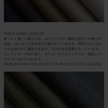
FABRIC RANK1【KAPLIS】
柔らかく優しい触り心地、ありそうでない絶妙な色合いが魅力の
生地。ほんのりと起毛加工が施されているため、単色でありなが
らも生地の中に濃淡が生まれ、深みのある表情となっています。
コーディネート性が高く、カジュアルでもシックでも、幅広いス
タイルに合わせられます。
MADE IN CHINA / 97% POLYESTER 3% NYLON / DRY CLEANING