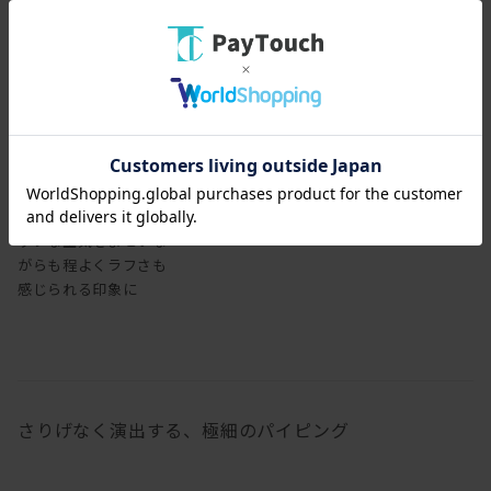
レザーで張り込むと、シ
ックな空気をまといな
がらも程よくラフさも
感じられる印象に
さりげなく演出する、極細のパイピング