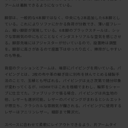
アームは着脱できるようになっている。
脚部は、一般的な4本脚ではなく、中央にも2本追加した6本脚とし
ている。これによりソファにかかる負荷が分散でき、薄い座フレー
ム、細い脚部が実現している。6本脚のブラックスチールは、シッ
クな雰囲気の中にもどことなくインダストリアルな空気を感じさせ
る。脚部先端にはアジャスターが付いているので、設置時は調整
を。脚部に高さがあるので座面下はゆったり広く、掃除がしやすい
のも特長。
背座のクッションとアームは、端部にパイピングを用いている。パ
イピングとは、2枚の布や革の継ぎ目に別布を挟んでとめる縫製手
法のことで、玉縁とも呼ばれる。パイピングは太さ次第で随分印象
が変わってくるが、HEMMではこれを極細でまわし、輪郭をシャー
プに仕立てた。ファブリックで張る場合、パイピングは共生地の
他、レザーも選択可能。レザーのパイピングがまわるとシルエット
が際立ち、クラシカルな雰囲気が醸される。パイピングに使用する
レザーはアニリンレザー。細部まで贅沢だ。
スペースに合わせて柔軟にレイアウトできるよう、片アームタイ