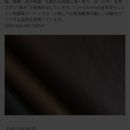
製。銀面（革の表面）を触れる程度に薄く削り、型（シボ）を押
さずに“揉み”で表情を出しています。1.2～1.4mmの経年変化しに
くい中厚革で、トップコート無しでも車両基準の厳しい試験をク
リアする品質を実現しています。
SEMI ANILINE FINISH
【HO LEATHER】