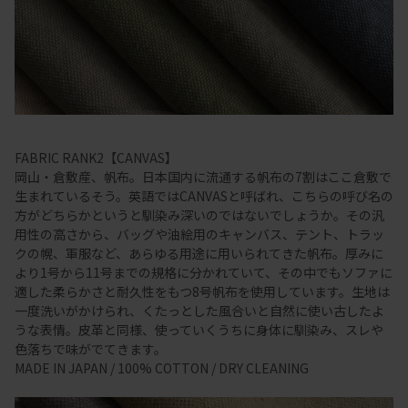
FABRIC RANK2【CANVAS】
岡山・倉敷産、帆布。日本国内に流通する帆布の7割はここ倉敷で
生まれているそう。英語ではCANVASと呼ばれ、こちらの呼び名の
方がどちらかというと馴染み深いのではないでしょうか。その汎
用性の高さから、バッグや油絵用のキャンバス、テント、トラッ
クの幌、軍服など、あらゆる用途に用いられてきた帆布。厚みに
より1号から11号までの規格に分かれていて、その中でもソファに
適した柔らかさと耐久性をもつ8号帆布を使用しています。生地は
一度洗いがかけられ、くたっとした風合いと自然に使い古したよ
うな表情。皮革と同様、使っていくうちに身体に馴染み、スレや
色落ちで味がでてきます。
MADE IN JAPAN / 100% COTTON / DRY CLEANING