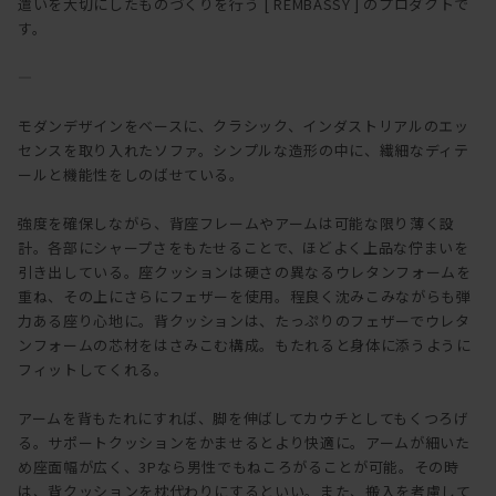
遣いを大切にしたものづくりを行う [ REMBASSY ] のプロダクトで
す。
―
モダンデザインをベースに、クラシック、インダストリアルのエッ
センスを取り入れたソファ。シンプルな造形の中に、繊細なディテ
ールと機能性をしのばせている。
強度を確保しながら、背座フレームやアームは可能な限り薄く設
計。各部にシャープさをもたせることで、ほどよく上品な佇まいを
引き出している。座クッションは硬さの異なるウレタンフォームを
重ね、その上にさらにフェザーを使用。程良く沈みこみながらも弾
力ある座り心地に。背クッションは、たっぷりのフェザーでウレタ
ンフォームの芯材をはさみこむ構成。もたれると身体に添うように
フィットしてくれる。
アームを背もたれにすれば、脚を伸ばしてカウチとしてもくつろげ
る。サポートクッションをかませるとより快適に。アームが細いた
め座面幅が広く、3Pなら男性でもねころがることが可能。その時
は、背クッションを枕代わりにするといい。また、搬入を考慮して