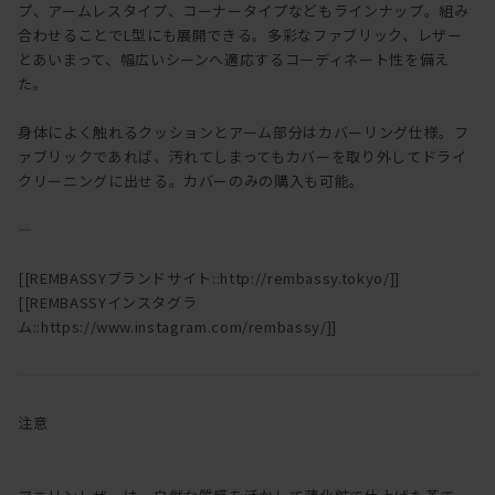
プ、アームレスタイプ、コーナータイプなどもラインナップ。組み
合わせることでL型にも展開できる。多彩なファブリック、レザー
とあいまって、幅広いシーンへ適応するコーディネート性を備え
た。
身体によく触れるクッションとアーム部分はカバーリング仕様。フ
ァブリックであれば、汚れてしまってもカバーを取り外してドライ
クリーニングに出せる。カバーのみの購入も可能。
―
[[REMBASSYブランドサイト::http://rembassy.tokyo/]]
[[REMBASSYインスタグラ
ム::https://www.instagram.com/rembassy/]]
注意