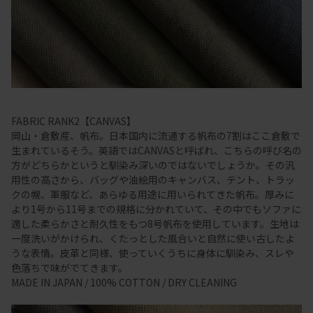
FABRIC RANK2【CANVAS】
岡山・倉敷産、帆布。日本国内に流通する帆布の7割はここ倉敷で
生まれているそう。英語ではCANVASと呼ばれ、こちらの呼び名の
方がどちらかというと馴染み深いのではないでしょうか。その汎
用性の高さから、バッグや油絵用のキャンバス、テント、トラッ
クの幌、軍服など、あらゆる用途に用いられてきた帆布。厚みに
より1号から11号までの規格に分かれていて、その中でもソファに
適した柔らかさと耐久性をもつ8号帆布を使用しています。生地は
一度洗いがかけられ、くたっとした風合いと自然に使い古したよ
うな表情。皮革と同様、使っていくうちに身体に馴染み、スレや
色落ちで味がでてきます。
MADE IN JAPAN / 100% COTTON / DRY CLEANING