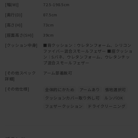
[幅(W)]
72.5-198.5cm
[奥行(D)]
87.5cm
[高さ(H)]
73cm
[座面高さ(SH)]
39cm
[クッション中身]
■背クッション：ウレタンフォーム、シリコン
ファイバー混合スモールフェザー ■座クッショ
ン：Sバネ、ウレタンフォーム、ウレタンチッ
プ混合スモールフェザー
[その他スペック
アーム部着脱可
詳細]
[その他仕様]
全体的にかため
アームあり
張地選択可
クッションカバー取り外し可
ルンバOK
フェザークッション
ドライクリーニング