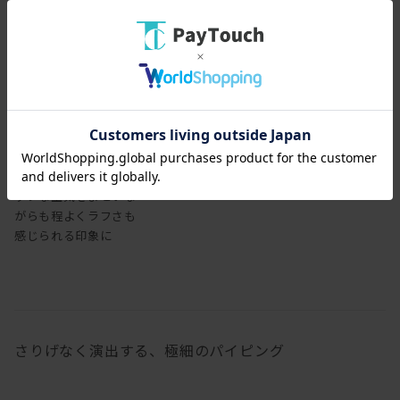
レザーで張り込むと、シ
ックな空気をまといな
がらも程よくラフさも
感じられる印象に
さりげなく演出する、極細のパイピング