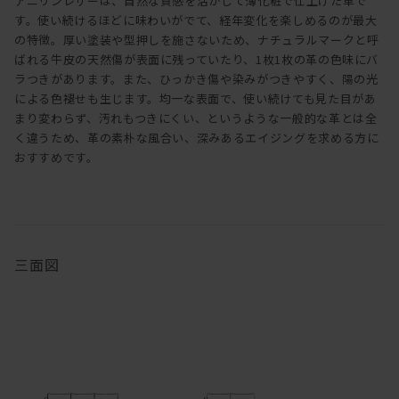
アニリンレザーは、自然な質感を活かして薄化粧で仕上げた革で
す。使い続けるほどに味わいがでて、経年変化を楽しめるのが最大
の特徴。厚い塗装や型押しを施さないため、ナチュラルマークと呼
ばれる牛皮の天然傷が表面に残っていたり、1枚1枚の革の色味にバ
ラつきがあります。また、ひっかき傷や染みがつきやすく、陽の光
による色褪せも生じます。均一な表面で、使い続けても見た目があ
まり変わらず、汚れもつきにくい、というような一般的な革とは全
く違うため、革の素朴な風合い、深みあるエイジングを求める方に
おすすめです。
三面図