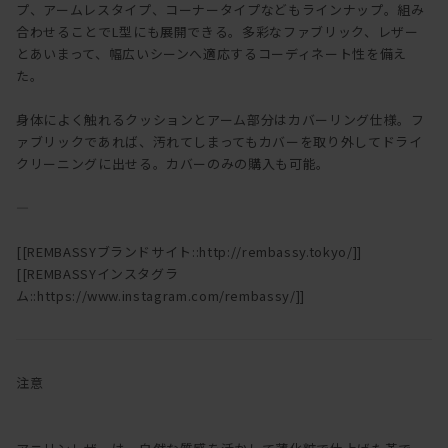
プ、アームレスタイプ、コーナータイプなどもラインナップ。組み
合わせることでL型にも展開できる。多彩なファブリック、レザー
とあいまって、幅広いシーンへ適応するコーディネート性を備え
た。
身体によく触れるクッションとアーム部分はカバーリング仕様。フ
ァブリックであれば、汚れてしまってもカバーを取り外してドライ
クリーニングに出せる。カバーのみの購入も可能。
―
[[REMBASSYブランドサイト::http://rembassy.tokyo/]]
[[REMBASSYインスタグラ
ム::https://www.instagram.com/rembassy/]]
注意