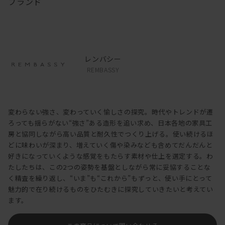
ブランド
レンバシー
REMBASSY
変わらない強さ、変わっていく愉しさの探究。時代やトレンドが遷
ろっても揺らがない“強さ”ある造形を追い求め、日本各地の家具工
房と協同しながら高い品質と耐久性でつくり上げる。使い続けるほ
どに味わいが深まり、増えていく傷や染みなども含めてだんだんと
好きになっていくような感覚をもたらす素材や仕上を選定する。わ
たしたちは、この2つの姿勢を基盤としながら常に妥協することな
く精査を繰り返し、“いま”も“これから”もずっと、使い手にとって
魅力的で在り続けるものをひたむきに探究していきたいと考えてい
ます。