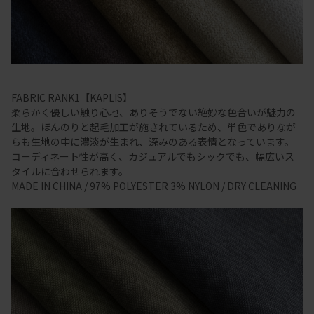
FABRIC RANK1【KAPLIS】
柔らかく優しい触り心地、ありそうでない絶妙な色合いが魅力の
生地。ほんのりと起毛加工が施されているため、単色でありなが
らも生地の中に濃淡が生まれ、深みのある表情となっています。
コーディネート性が高く、カジュアルでもシックでも、幅広いス
タイルに合わせられます。
MADE IN CHINA / 97% POLYESTER 3% NYLON / DRY CLEANING