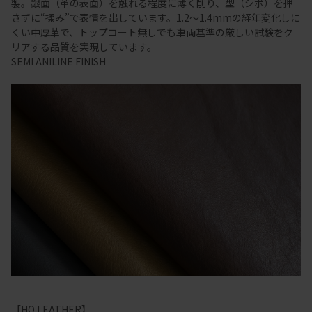
製。銀面（革の表面）を触れる程度に薄く削り、型（シボ）を押
さずに“揉み”で表情を出しています。1.2～1.4mmの経年変化しに
くい中厚革で、トップコート無しでも車両基準の厳しい試験をク
リアする品質を実現しています。
SEMI ANILINE FINISH
【HO LEATHER】