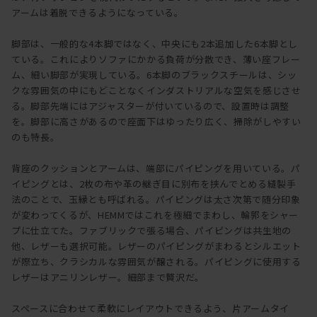
アームは着脱できるようになっている。
脚部は、一般的な4本脚ではなく、中央にも2本追加した6本脚とし
ている。これによりソファにかかる負荷が分散でき、薄い座フレー
ム、細い脚部が実現している。6本脚のブラックスチールは、シッ
クな雰囲気の中にもどことなくインダストリアルな空気を感じさせ
る。脚部先端にはアジャスターが付いているので、設置時は調整
を。脚部に高さがあるので座面下はゆったり広く、掃除がしやすい
のも特長。
背座のクッションとアームは、端部にパイピングを用いている。パ
イピングとは、2枚の布や革の継ぎ目に別布を挟んでとめる縫製手
法のことで、玉縁とも呼ばれる。パイピングは太さ次第で随分印象
が変わってくるが、HEMMではこれを極細でまわし、輪郭をシャー
プに仕立てた。ファブリックで張る場合、パイピングは共生地の
他、レザーも選択可能。レザーのパイピングがまわるとシルエット
が際立ち、クラシカルな雰囲気が醸される。パイピングに使用する
レザーはアニリンレザー。細部まで贅沢だ。
スペースに合わせて柔軟にレイアウトできるよう、片アームタイ