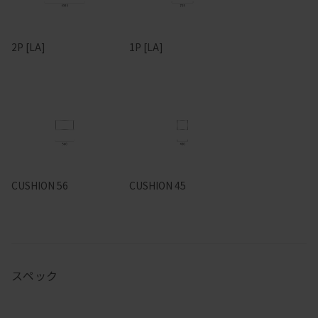
2P [LA]
1P [LA]
CUSHION 56
CUSHION 45
スペック