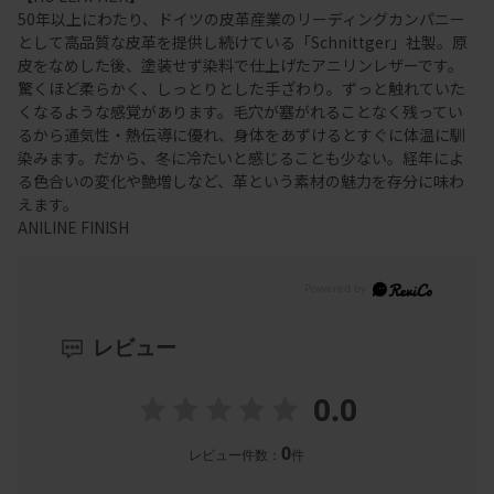
50年以上にわたり、ドイツの皮革産業のリーディングカンパニー
として高品質な皮革を提供し続けている「Schnittger」社製。原
皮をなめした後、塗装せず染料で仕上げたアニリンレザーです。
驚くほど柔らかく、しっとりとした手ざわり。ずっと触れていた
くなるような感覚があります。毛穴が塞がれることなく残ってい
るから通気性・熱伝導に優れ、身体をあずけるとすぐに体温に馴
染みます。だから、冬に冷たいと感じることも少ない。経年によ
る色合いの変化や艶増しなど、革という素材の魅力を存分に味わ
えます。
ANILINE FINISH
レビュー
0.0
0
レビュー件数：
件