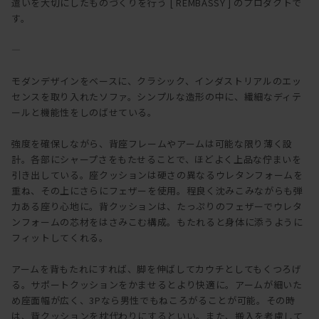
遣いを大切にしたものづくりを行う [ REMBASSY ] のプロダクトで
す。
―
モダンデザインをベースに、クラシック、インダストリアルのエッ
センスを取り入れたソファ。シンプルな造形の中に、繊細なディテ
ールと機能性をしのばせている。
強度を確保しながら、背座フレームやアームは可能な限り薄く設
計。各部にシャープさをもたせることで、ほどよく上品な佇まいを
引き出している。座クッションは硬さの異なるウレタンフォームを
重ね、その上にさらにフェザーを使用。程良く沈みこみながらも弾
力ある座り心地に。背クッションは、たっぷりのフェザーでウレタ
ンフォームの芯材をはさみこむ構成。もたれると身体に添うように
フィットしてくれる。
アームを背もたれにすれば、脚を伸ばしてカウチとしてもくつろげ
る。サポートクッションをかませるとより快適に。アームが細いた
め座面幅が広く、3Pなら男性でもねころがることが可能。その時
は、背クッションを枕代わりにするといい。また、搬入を考慮して