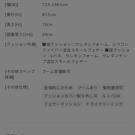
[幅(W)]
72.5-198.5cm
[奥行(D)]
87.5cm
[高さ(H)]
73cm
[座面高さ(SH)]
39cm
[クッション中身]
■背クッション：ウレタンフォーム、シリコン
ファイバー混合スモールフェザー ■座クッショ
ン：Sバネ、ウレタンフォーム、ウレタンチッ
プ混合スモールフェザー
[その他スペック
アーム部着脱可
詳細]
[その他仕様]
全体的にかため
アームあり
張地選択可
クッションカバー取り外し可
ルンバOK
フェザークッション
ドライクリーニング