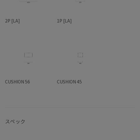
2P [LA]
1P [LA]
CUSHION 56
CUSHION 45
スペック