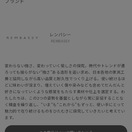
ブランド
レンバシー
REMBASSY
変わらない強さ、変わっていく愉しさの探究。時代やトレンドが遷
ろっても揺らがない“強さ”ある造形を追い求め、日本各地の家具工
房と協同しながら高い品質と耐久性でつくり上げる。使い続けるほ
どに味わいが深まり、増えていく傷や染みなども含めてだんだんと
好きになっていくような感覚をもたらす素材や仕上を選定する。わ
たしたちは、この2つの姿勢を基盤としながら常に妥協することな
く精査を繰り返し、“いま”も“これから”もずっと、使い手にとって
魅力的で在り続けるものをひたむきに探究していきたいと考えてい
ます。