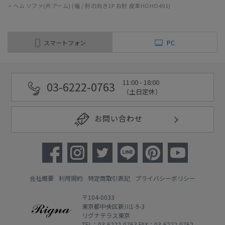
>
ヘム ソファ(片アーム) (幅 / 肘の向き1P 右肘 皮革HOHO491)
スマートフォン
PC
11:00 - 18:00
03-6222-0763
（土日定休）
お問い合わせ
会社概要
利用規約
特定商取引表記
プライバシーポリシー
〒104-0033
東京都中央区新川1-9-3
リグナテラス東京
TEL：03-6222-0763 FAX：03-6222-0762