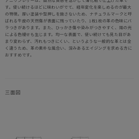
アニリンレザーは、自然な質感を活かして薄化粧で仕上げた革で
す。使い続けるほどに味わいがでて、経年変化を楽しめるのが最大
の特徴。厚い塗装や型押しを施さないため、ナチュラルマークと呼
ばれる牛皮の天然傷が表面に残っていたり、1枚1枚の革の色味にバ
ラつきがあります。また、ひっかき傷や染みがつきやすく、陽の光
による色褪せも生じます。均一な表面で、使い続けても見た目があ
まり変わらず、汚れもつきにくい、というような一般的な革とは全
く違うため、革の素朴な風合い、深みあるエイジングを求める方に
おすすめです。
三面図