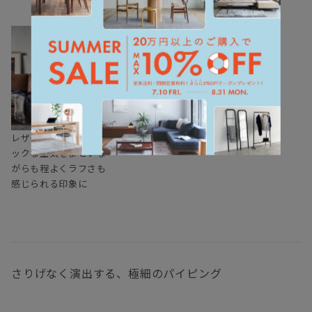
レザーで張り込むと、シ
ックな空気をまといな
がらも程よくラフさも
感じられる印象に
さりげなく演出する、極細のパイピング