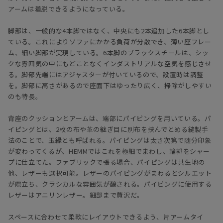
アームは着脱できるようになっている。
脚部は、一般的な4本脚ではなく、中央にも2本追加した6本脚とし
ている。これによりソファにかかる負荷が分散でき、薄い座フレー
ム、細い脚部が実現している。6本脚のブラックスチールは、シッ
クな雰囲気の中にもどことなくインダストリアルな空気を感じさせ
る。脚部先端にはアジャスターが付いているので、設置時は調整
を。脚部に高さがあるので座面下はゆったり広く、掃除がしやすい
のも特長。
背座のクッションとアームは、端部にパイピングを用いている。パ
イピングとは、2枚の布や革の継ぎ目に別布を挟んでとめる縫製手
法のことで、玉縁とも呼ばれる。パイピングは太さ次第で随分印象
が変わってくるが、HEMMではこれを極細でまわし、輪郭をシャー
プに仕立てた。ファブリックで張る場合、パイピングは共生地の
他、レザーも選択可能。レザーのパイピングがまわるとシルエット
が際立ち、クラシカルな雰囲気が醸される。パイピングに使用する
レザーはアニリンレザー。細部まで贅沢だ。
スペースに合わせて柔軟にレイアウトできるよう、片アームタイ