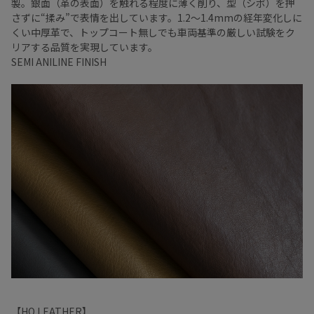
製。銀面（革の表面）を触れる程度に薄く削り、型（シボ）を押
さずに“揉み”で表情を出しています。1.2～1.4mmの経年変化しに
くい中厚革で、トップコート無しでも車両基準の厳しい試験をク
リアする品質を実現しています。
SEMI ANILINE FINISH
【HO LEATHER】