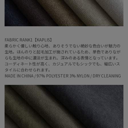
FABRIC RANK1【KAPLIS】
柔らかく優しい触り心地、ありそうでない絶妙な色合いが魅力の
生地。ほんのりと起毛加工が施されているため、単色でありなが
らも生地の中に濃淡が生まれ、深みのある表情となっています。
コーディネート性が高く、カジュアルでもシックでも、幅広いス
タイルに合わせられます。
MADE IN CHINA / 97% POLYESTER 3% NYLON / DRY CLEANING