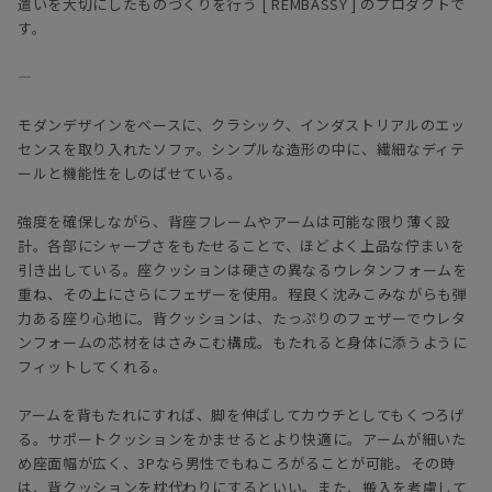
遣いを大切にしたものづくりを行う [ REMBASSY ] のプロダクトで
す。
―
モダンデザインをベースに、クラシック、インダストリアルのエッ
センスを取り入れたソファ。シンプルな造形の中に、繊細なディテ
ールと機能性をしのばせている。
強度を確保しながら、背座フレームやアームは可能な限り薄く設
計。各部にシャープさをもたせることで、ほどよく上品な佇まいを
引き出している。座クッションは硬さの異なるウレタンフォームを
重ね、その上にさらにフェザーを使用。程良く沈みこみながらも弾
力ある座り心地に。背クッションは、たっぷりのフェザーでウレタ
ンフォームの芯材をはさみこむ構成。もたれると身体に添うように
フィットしてくれる。
アームを背もたれにすれば、脚を伸ばしてカウチとしてもくつろげ
る。サポートクッションをかませるとより快適に。アームが細いた
め座面幅が広く、3Pなら男性でもねころがることが可能。その時
は、背クッションを枕代わりにするといい。また、搬入を考慮して