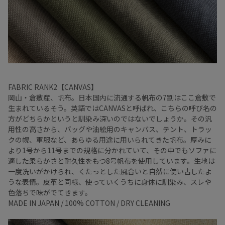
FABRIC RANK2【CANVAS】
岡山・倉敷産、帆布。日本国内に流通する帆布の7割はここ倉敷で
生まれているそう。英語ではCANVASと呼ばれ、こちらの呼び名の
方がどちらかというと馴染み深いのではないでしょうか。その汎
用性の高さから、バッグや油絵用のキャンバス、テント、トラッ
クの幌、軍服など、あらゆる用途に用いられてきた帆布。厚みに
より1号から11号までの規格に分かれていて、その中でもソファに
適した柔らかさと耐久性をもつ8号帆布を使用しています。生地は
一度洗いがかけられ、くたっとした風合いと自然に使い古したよ
うな表情。皮革と同様、使っていくうちに身体に馴染み、スレや
色落ちで味がでてきます。
MADE IN JAPAN / 100% COTTON / DRY CLEANING