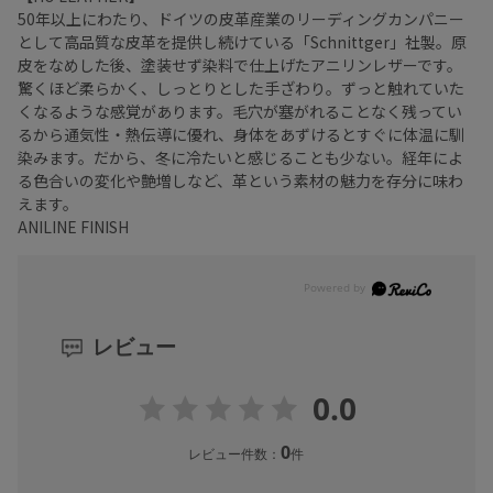
50年以上にわたり、ドイツの皮革産業のリーディングカンパニー
として高品質な皮革を提供し続けている「Schnittger」社製。原
皮をなめした後、塗装せず染料で仕上げたアニリンレザーです。
驚くほど柔らかく、しっとりとした手ざわり。ずっと触れていた
くなるような感覚があります。毛穴が塞がれることなく残ってい
るから通気性・熱伝導に優れ、身体をあずけるとすぐに体温に馴
染みます。だから、冬に冷たいと感じることも少ない。経年によ
る色合いの変化や艶増しなど、革という素材の魅力を存分に味わ
えます。
ANILINE FINISH
レビュー
0.0
0
レビュー件数：
件