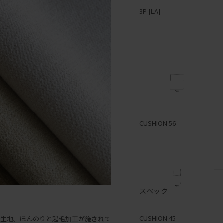
3P [LA]
1P [RA]
2P [LA]
CUSHION 56
スペック
1P [LA]
CUSHION 45
の生地。ほんのりと起毛加工が施されて