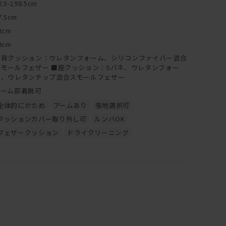
2.5-198.5cm
7.5cm
3cm
9cm
■背クッション：ウレタンフォーム、シリコンファイバー混合
スモールフェザー ■座クッション：Sバネ、ウレタンフォー
ム、ウレタンチップ混合スモールフェザー
アーム部着脱可
全体的にかため
アームあり
張地選択可
クッションカバー取り外し可
ルンバOK
フェザークッション
ドライクリーニング