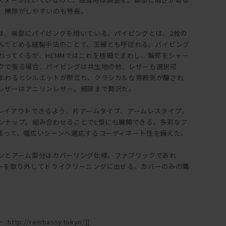
、掃除がしやすいのも特長。
は、端部にパイピングを用いている。パイピングとは、2枚の
んでとめる縫製手法のことで、玉縁とも呼ばれる。パイピング
わってくるが、HEMMではこれを極細でまわし、輪郭をシャー
クで張る場合、パイピングは共生地の他、レザーも選択可
まわるとシルエットが際立ち、クラシカルな雰囲気が醸され
レザーはアニリンレザー。細部まで贅沢だ。
レイアウトできるよう、片アームタイプ、アームレスタイプ、
ンナップ。組み合わせることでL型にも展開できる。多彩なフ
まって、幅広いシーンへ適応するコーディネート性を備えた。
ンとアーム部分はカバーリング仕様。ファブリックであれ
ーを取り外してドライクリーニングに出せる。カバーのみの購
ttp://rembassy.tokyo/]]