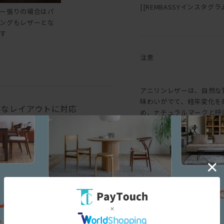
[[REMBASSYインスタグラム::h
ー張りの場合はパ
ングもレザーとな
す
注意
アニリンレザーは、自然な
味わいがでて、経年変化を
々なレイアウトに対応
め、ナチュラルマークと呼
味にバラつきがあります。
も生じます。均一な表面で
というような一般的な革と
求める方におすすめです。
三面図