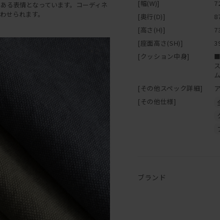
[幅(W)]
7
ある表情となっています。コーディネ
わせられます。
[奥行(D)]
8
[高さ(H)]
7
[座面高さ(SH)]
3
[クッション中身]
[その他スペック詳細]
[その他仕様]
ブランド