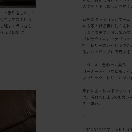
ので座面下はゆったり広く
ーで張り込むと、シ
な空気をまといな
背座のクッションとアーム
も程よくラフさも
布や革の継ぎ目に別布を挟
られる印象に
は太さ次第で随分印象が変
プに仕立てた。ファブリッ
能。レザーのパイピングが
る。パイピングに使用する
スペースに合わせて柔軟に
コーナータイプなどもライ
ァブリック、レザーとあい
身体によく触れるクッショ
ば、汚れてしまってもカバ
入も可能。
―
[[REMBASSYブランドサイト::h