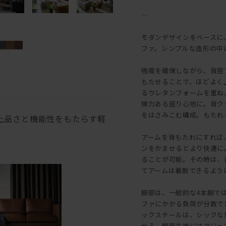
―
モダンデザインをベースに
ファ。シンプルな造形の中
強度を確保しながら、背座
もたせることで、ほどよく
るウレタンフォームを重ね
弾力ある座り心地に。背ク
をはさみこむ構成。もたれ
上品さと機能性をもたらす軽
アームを背もたれにすれば
ンをかませるとより快適に
ることが可能。その時は、
てアームは着脱できるよう
脚部は、一般的な4本脚で
ファにかかる負荷が分散で
ックスチールは、シックな
せる。脚部先端にはアジャ