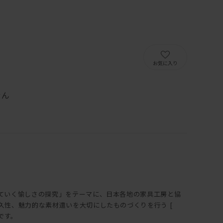
）
お気に入り
せん
ていく愉しさの探究」をテーマに、日本各地の家具工房と協
久性、魅力的な素材遣いを大切にしたものづくりを行う [
トです。