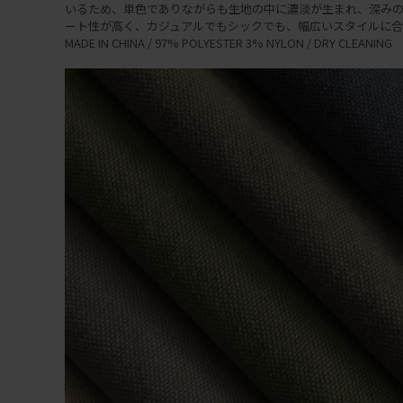
いるため、単色でありながらも生地の中に濃淡が生まれ、深みの
ート性が高く、カジュアルでもシックでも、幅広いスタイルに合
MADE IN CHINA / 97% POLYESTER 3% NYLON / DRY CLEANING