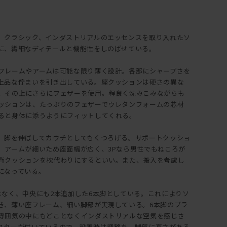
、クラシック、インダストリアルのエッセンスを取り入れたソ
に、繊細なディテールと機能性をしのばせている。
フレームやアームは可能な限り薄く設計。各部にシャープさを
上品な佇まいを引き出している。座クッションは硬さの異な
、その上にさらにフェザーを使用。程良く沈みこみながらも
ッションは、たっぷりのフェザーでウレタンフォームの芯材
ると身体に添うようにフィットしてくれる。
、脚を伸ばしてカウチとしてもくつろげる。サポートクッショ
。アームが細いため座面幅が広く、3Pなら男性でもねころが
背クッションを枕代わりにするといい。また、搬入を考慮し
になっている。
はなく、中央にも2本追加した6本脚としている。これによりソ
き、薄い座フレーム、細い脚部が実現している。6本脚のブラ
雰囲気の中にもどことなくインダストリアルな空気を感じさ
スターが付いているので、設置時は調整を。脚部に高さがある