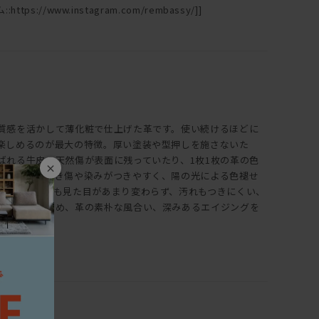
ttps://www.instagram.com/rembassy/]]
質感を活かして薄化粧で仕上げた革です。使い続けるほどに
楽しめるのが最大の特徴。厚い塗装や型押しを施さないた
ばれる牛皮の天然傷が表面に残っていたり、1枚1枚の革の色
×
また、ひっかき傷や染みがつきやすく、陽の光による色褪せ
、使い続けても見た目があまり変わらず、汚れもつきにくい、
は全く違うため、革の素朴な風合い、深みあるエイジングを