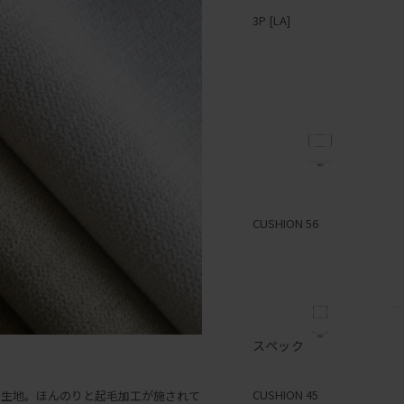
3P [LA]
1P [RA]
2P [LA]
CUSHION 56
スペック
1P [LA]
CUSHION 45
の生地。ほんのりと起毛加工が施されて