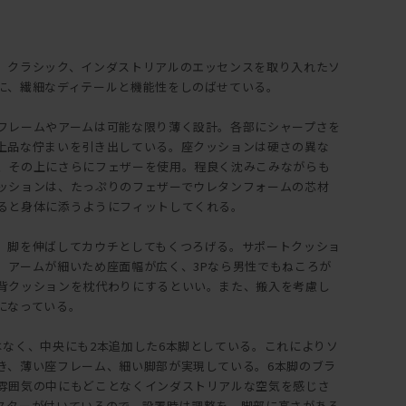
、クラシック、インダストリアルのエッセンスを取り入れたソ
に、繊細なディテールと機能性をしのばせている。
フレームやアームは可能な限り薄く設計。各部にシャープさを
上品な佇まいを引き出している。座クッションは硬さの異な
、その上にさらにフェザーを使用。程良く沈みこみながらも
ッションは、たっぷりのフェザーでウレタンフォームの芯材
ると身体に添うようにフィットしてくれる。
、脚を伸ばしてカウチとしてもくつろげる。サポートクッショ
。アームが細いため座面幅が広く、3Pなら男性でもねころが
背クッションを枕代わりにするといい。また、搬入を考慮し
になっている。
はなく、中央にも2本追加した6本脚としている。これによりソ
き、薄い座フレーム、細い脚部が実現している。6本脚のブラ
雰囲気の中にもどことなくインダストリアルな空気を感じさ
スターが付いているので、設置時は調整を。脚部に高さがある