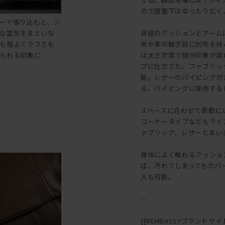
ので座面下はゆったり広く
ーで張り込むと、シ
な空気をまといな
背座のクッションとアーム
も程よくラフさも
布や革の継ぎ目に別布を挟
られる印象に
は太さ次第で随分印象が変
プに仕立てた。ファブリッ
能。レザーのパイピングが
る。パイピングに使用する
スペースに合わせて柔軟に
コーナータイプなどもライ
ァブリック、レザーとあい
身体によく触れるクッショ
ば、汚れてしまってもカバ
入も可能。
―
[[REMBASSYブランドサイト::h