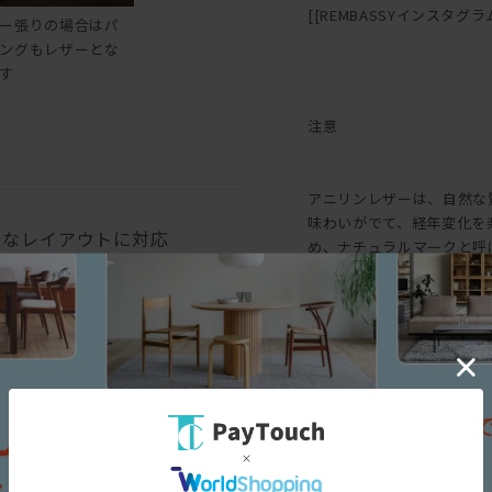
[[REMBASSYインスタグラム::h
ー張りの場合はパ
ングもレザーとな
す
注意
アニリンレザーは、自然な
味わいがでて、経年変化を
々なレイアウトに対応
め、ナチュラルマークと呼
味にバラつきがあります。
も生じます。均一な表面で
というような一般的な革と
求める方におすすめです。
三面図