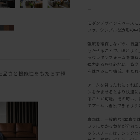
―
モダンデザインをベースに
ファ。シンプルな造形の中
強度を確保しながら、背座
もたせることで、ほどよく
るウレタンフォームを重ね
弾力ある座り心地に。背ク
をはさみこむ構成。もたれ
上品さと機能性をもたらす軽
アームを背もたれにすれば
ンをかませるとより快適に
ることが可能。その時は、
てアームは着脱できるよう
脚部は、一般的な4本脚で
ファにかかる負荷が分散で
ックスチールは、シックな
せる。脚部先端にはアジャ