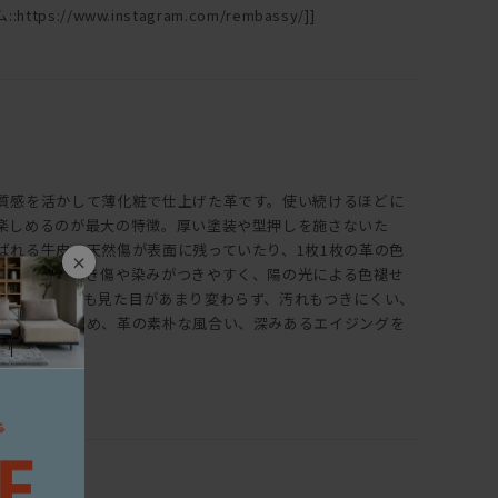
ttps://www.instagram.com/rembassy/]]
質感を活かして薄化粧で仕上げた革です。使い続けるほどに
楽しめるのが最大の特徴。厚い塗装や型押しを施さないた
ばれる牛皮の天然傷が表面に残っていたり、1枚1枚の革の色
×
また、ひっかき傷や染みがつきやすく、陽の光による色褪せ
、使い続けても見た目があまり変わらず、汚れもつきにくい、
は全く違うため、革の素朴な風合い、深みあるエイジングを