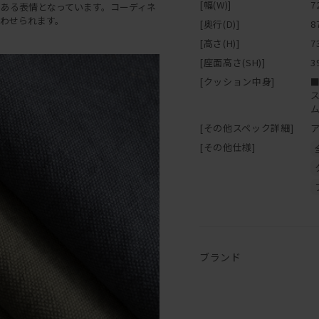
[幅(W)]
7
ある表情となっています。コーディネ
わせられます。
[奥行(D)]
8
[高さ(H)]
7
[座面高さ(SH)]
3
[クッション中身]
[その他スペック詳細]
[その他仕様]
ブランド