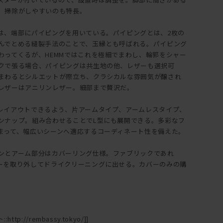
、掃除がしやすいのも特長。
は、端部にパイピングを用いている。パイピングとは、2枚の
んでとめる縫製手法のことで、玉縁とも呼ばれる。パイピング
わってくるが、HEMMではこれを極細でまわし、輪郭をシャー
クで張る場合、パイピングは共生地の他、レザーも選択可
まわるとシルエットが際立ち、クラシカルな雰囲気が醸され
レザーはアニリンレザー。細部まで贅沢だ。
レイアウトできるよう、片アームタイプ、アームレスタイプ、
ンナップ。組み合わせることでL型にも展開できる。多彩なフ
まって、幅広いシーンへ適応するコーディネート性を備えた。
ンとアーム部分はカバーリング仕様。ファブリックであれ
ーを取り外してドライクリーニングに出せる。カバーのみの購
ttp://rembassy.tokyo/]]