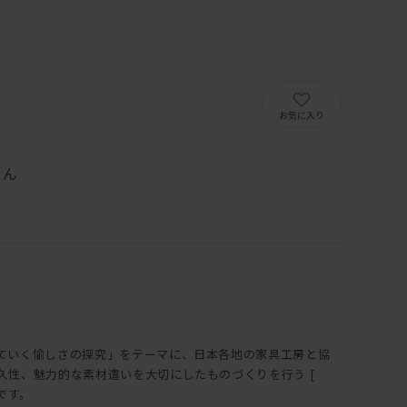
）
お気に入り
せん
ていく愉しさの探究」をテーマに、日本各地の家具工房と協
久性、魅力的な素材遣いを大切にしたものづくりを行う [
トです。