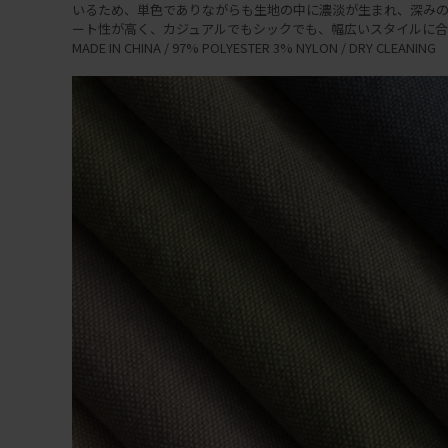
いるため、単色でありながらも生地の中に濃淡が生まれ、深みの
ート性が高く、カジュアルでもシックでも、幅広いスタイルに合
MADE IN CHINA / 97% POLYESTER 3% NYLON / DRY CLEANING