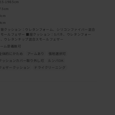
2.5-198.5cm
7.5cm
3cm
9cm
■背クッション：ウレタンフォーム、シリコンファイバー混合
スモールフェザー ■座クッション：Sバネ、ウレタンフォー
ム、ウレタンチップ混合スモールフェザー
アーム部着脱可
全体的にかため
アームあり
張地選択可
クッションカバー取り外し可
ルンバOK
フェザークッション
ドライクリーニング