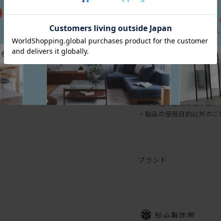
保証期間
1年
保証内容
製品の保証期間は、納品日
場合には、無償で修理させ
けいたします。以下に起因
・直射日光、冷暖房器具、
・納品後の移動、輸送によ
・その他不適切な取り扱い
・製品の使用目的以外のご
ブランド