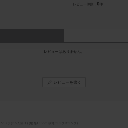
0
レビュー件数：
件
レビューはありません。
レビューを書く
ソファ(2.5人掛け) (幅幅160cm 張地ランクBランク)