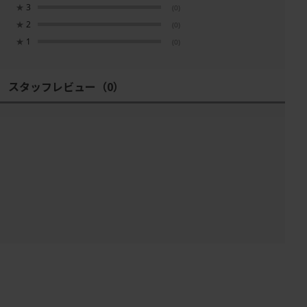
★
3
(0)
★
2
(0)
★
1
(0)
スタッフレビュー
（0）