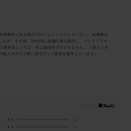
岐阜県関市にある鉄のプロフェッショナルメーカー。 創業時は
したが、その後、2000年に店舗什器を製作し、インテリアや
ては鉄家具といえば、杉山製作所がかかせません。 「鉄で人を
々職人の方々が熱い鉄を打って家具を製作しています。
★
5
(0)
★
4
(0)