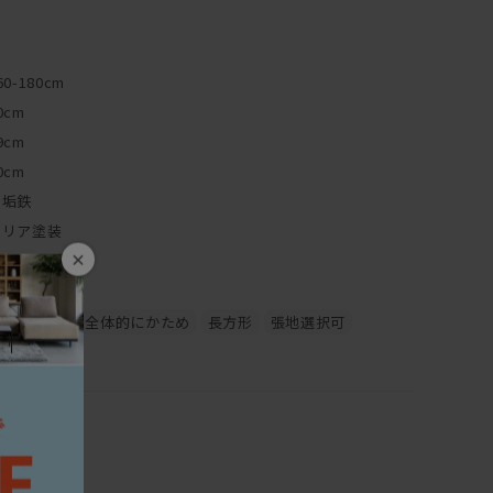
掛けサイズです。
違いの幅180cm、幅160cmとご用意しています。
ん、ゆったりと座ることができます。
イドテーブルが取り付けることも可能です。
60-180cm
たものが置けます。
0cm
9cm
からお選びいただけます。
0cm
業で１から製作いたします。
無垢鉄
ながら、デザインはミニマルで普遍的。
クリア塗装
ージする冷たい印象はなく、温かみさえ感じます。
×
ファブリック
製品1つ1つの独特の表情が魅力的です。
フェルト
まり、時を経てより価値を増す点も魅力の1つです。
アームなし
全体的にかため
長方形
張地選択可
すが、それだけに強度と安定感があります。
アの粉体焼付塗装が施してあります。
つきにくく、耐久性・耐候性に優れています。
接跡・削り跡をいかしたまま塗装を施す為、
るのも味わい深いです。