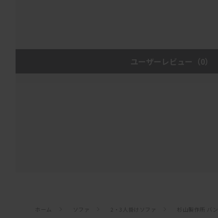
ユーザーレビュー
（0）
ホーム
ソファ
2・3人掛けソファ
杉山製作所 バン 