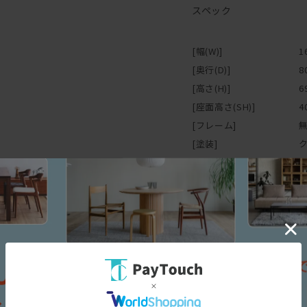
こちらはゆったりの2.5人
スペック
同じ2.5人掛けでも20cm
アームがないので、そのぶ
また、オプションで専用サ
[幅(W)]
1
飲み物や本などちょっとし
[奥行(D)]
8
[高さ(H)]
6
張地はファブリックと牛革
[座面高さ(SH)]
4
ご希望の生地で職人が手作
[フレーム]
鉄の無骨な素材感を生かし
[塗装]
「鉄製家具」と聞いてイメ
[張地]
職人によって作り出された
[付属品]
使い込むほどに味わいが深
[その他仕様]
無垢の鉄は重量感がありま
また、鉄の素地の上にクリ
塗装が厚く頑丈なため、傷
保証
鉄素地の色・かすり傷・溶
製品によって見え方が変わ