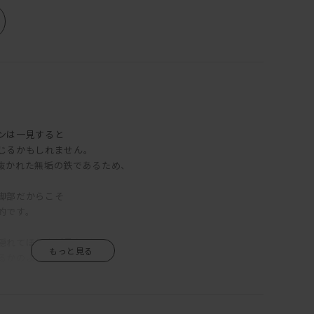
ンは一見すると
じるかもしれません。
抜かれた無垢の鉄であるため、
。
脚部だからこそ
的です。
隠れてほとんど見えず、
るかのような印象です！
、シンプルでシャープな無垢鉄部分の
も言えずクールでかっこいいです！