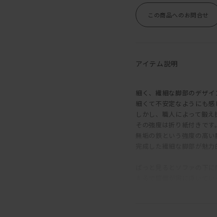
この商品へのお問合せ
アイテム説明
細く、繊細な脚部のデザイ
細くて不安定なようにも感
しかし、職人によって鍛え
その強度は折り紙付きです
無垢の鉄という強度の高い
完成した繊細な脚部が魅力
ぱっと見るとソファの下に
まるで座面が宙に浮いてい
脚部が目に入ったときには
さりげない佇まいがなんと