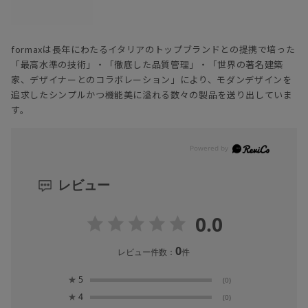
formaxは長年にわたるイタリアのトップブランドとの提携で培った
「最高水準の技術」・「徹底した品質管理」・「世界の著名建築
家、デザイナーとのコラボレーション」により、モダンデザインを
追求したシンプルかつ機能美に溢れる数々の製品を送り出していま
す。
レビュー
0.0
0
レビュー件数：
件
★
5
(0)
★
4
(0)