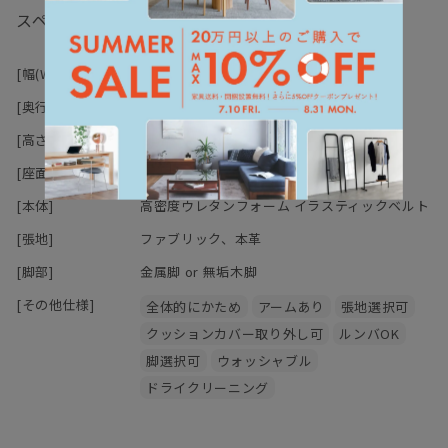
また座り心地を左右する構造は、
スペック
内部の木枠にイラスティックベルトを取り付けているので、
程よい弾力のある掛け心地になっています。
[幅(W)]
187-210cm
比較的硬めのしっかりした掛け心地は、ソファの上でいろんな体勢
を
[奥行(D)]
94cm
取りがちな方へおすすめです。
[高さ(H)]
67cm
搬入に関しては脚・本体・アーム＆背中の3点にパーツが分かれる
[座面高さ(SH)]
40cm
為、
[本体]
高密度ウレタンフォーム イラスティックベルト
比較的搬入しやすい形状になっています。
[張地]
ファブリック、本革
オプションでご購入頂けるオットマンを付け足せば、
[脚部]
金属脚 or 無垢木脚
脚も伸ばせて楽々快適な時間がお過ごし頂けますよ?
[その他仕様]
全体的にかため
アームあり
張地選択可
クッションカバー取り外し可
ルンバOK
脚選択可
ウォッシャブル
ドライクリーニング