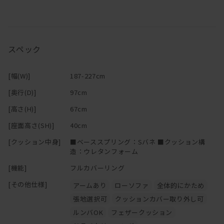
―
スペック
[幅(W)]
187-227cm
[奥行(D)]
97cm
[高さ(H)]
67cm
[座面高さ(SH)]
40cm
[クッション中身]
■ベーススプリング：Sバネ ■クッション構
造：ウレタンフォーム
[機能]
フルカバーリング
[その他仕様]
アームあり
ローソファ
全体的にかため
張地選択可
クッションカバー取り外し可
ルンバOK
フェザークッション