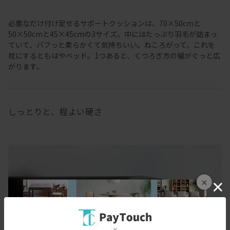
必要なだけ付け足せるサポートクッションは、70×50cmと
50×50cmと45×45cmの3サイズ。中にはたっぷり羽毛が詰まっ
ていて、バフっと柔らかくて気持ちいい。ねころがって、これを
枕にするともはやベッド。1つあると、くつろぎ方の幅がぐっと広
がります。
しっとりと、程よい硬さ
×