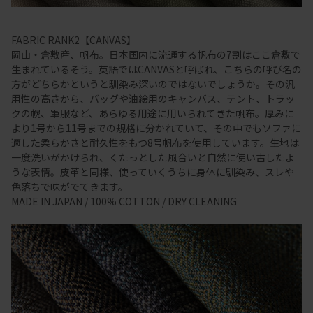
FABRIC RANK2【CANVAS】
岡山・倉敷産、帆布。日本国内に流通する帆布の7割はここ倉敷で
生まれているそう。英語ではCANVASと呼ばれ、こちらの呼び名の
方がどちらかというと馴染み深いのではないでしょうか。その汎
用性の高さから、バッグや油絵用のキャンバス、テント、トラッ
クの幌、軍服など、あらゆる用途に用いられてきた帆布。厚みに
より1号から11号までの規格に分かれていて、その中でもソファに
適した柔らかさと耐久性をもつ8号帆布を使用しています。生地は
一度洗いがかけられ、くたっとした風合いと自然に使い古したよ
うな表情。皮革と同様、使っていくうちに身体に馴染み、スレや
色落ちで味がでてきます。
MADE IN JAPAN / 100% COTTON / DRY CLEANING