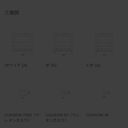
め座る場所が制限されない。サポートクッションはウレタンの芯を
い続けるうちにオイルは徐々に揮発していきます。表面にかさつき
フェザーの層で挟みこむ構成になっていて、バフっとした柔らか
を感じた時を目安に、1年に1、2回程度メンテナンスオイルを塗布
三面図
さ、身体を受け止める弾力の両方を兼ね備えている。ウレタン芯が
いただくと、しっとりとした風合いが蘇り、味わいも深まります。
入っているクッションは70×50cmと50×50cmの2サイズで、
冬場は特にエアコンの風で乾燥し、反ったり割れたりを起こしやす
45×45cmはウレタン芯無しのフェザー100%。
くなるため、冬前のお手入れをおすすめします。
脚部は単純な四角柱ではなく、無垢材がL型に組まれている。その
無垢材は、夏場は吸湿して膨張し、冬場は放湿して痩せます。そん
ため、どっしりとした感じがありながらもどこか軽快で、野暮った
なふうに呼吸し、伸縮を繰り返しているため、季節の移り変わりの
さがない。絶妙なシンプルである。ウォールナットまたはオークの
中でクラックが生じることもあります。しかしながら、長く使い続
いずれかで製作でき、どちらもたっぷりと無垢材の自然な素材感を
けるうち、そんなクラックも、あるいは増えていく傷や染みも、経
3Pワイド [A]
3P [A]
2.5P [A]
味わえる。ファブリック＆レザーとの組み合わせ次第で、カジュア
年変化とともにだんだんと馴染んでいき、やがて味わいに変わって
ルにもシックにも、女性的にも男性的にもコーディネートできる。
いきます。自然素材ならではの変化をあたたかく見守りながら、末
脚部の幕板下から床までの高さは100mm。ロボット掃除機にも対応
永くおつきあいください。
している。
両アームタイプの他、片アームタイプ、アームレスタイプ、カウチ
タイプ、オットマンと豊富なタイプバリエーションをラインナッ
プ。各タイプごとに3種類のサイズがあり、さらに細かく指定した
CUSHION 7050（ウ
CUSHION 50（ウレ
CUSHION 45
い場合はサイズオーダーも可能なので、空間に最適なレイアウトで
レタン芯入り）
タン芯入り）
配置できる。フルカバーリング仕様のため生地は取り外してドライ
クリーニングでき、カバーだけの購入も可能。