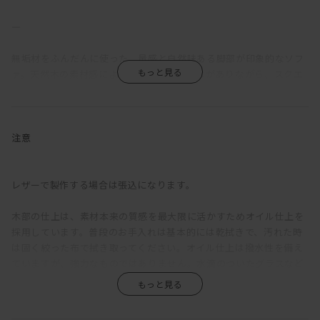
―
無垢材をふんだんに使った、量感と自然味ある脚部が印象的なソフ
ァ。天然木の素材感によるナチュラルな感じがありながら、スクエ
アな輪郭によりモダンな雰囲気も漂う。
一般的なソファの座面奥行が500～600mm程度であるのに対し、
KOMORIの座面奥行は720mmととても深い。そのため、サポートク
注意
ッションを置かない場合は「座る」というよりも「乗る」ソファ
だ。あぐらをかいたり、寝転んだり、脚を伸ばしたり、床で過ごし
ているような感覚で、様々な体勢でくつろぐことができる。そして
レザーで製作する場合は張込になります。
サポートクッションを置くと、一般的なソファと同じ、普通に座る
のにちょうどよい奥行に。乗れるし、座れる。つまりはどんなふう
木部の仕上は、素材本来の質感を最大限に活かすためオイル仕上を
にも使えるということ。
採用しています。普段のお手入れは基本的には乾拭きで、汚れた時
は固く絞った布で拭き取ってください。オイル仕上は撥水性を備え
背もたれとアームは少し硬めの掛け心地で、身体を預けてみると、
ていますが、強力なものではありません。水滴のついたグラスなど
しっかりと腰を支えてくれる感覚がある。硬めでありつつ程よい柔
を直置きして放置すると、輪染みになってしまう場合があります。
かさもあるので、サポートクッション無しでも問題ない。座クッシ
そのため食卓では、コースターやプレイスマットのご使用をおすす
ョンも同様に硬めで弾力があり、クッションが分割されていないた
めします。お届け直後はオイルがたっぷりと浸透していますが、使