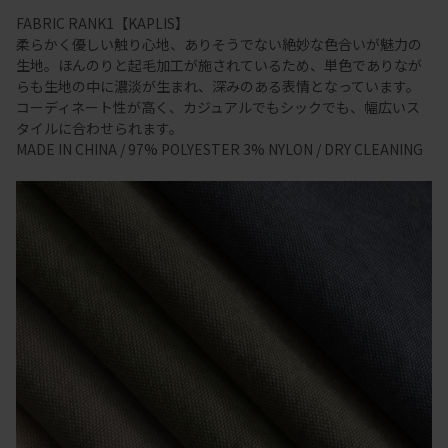
FABRIC RANK1【KAPLIS】
柔らかく優しい触り心地、ありそうでない絶妙な色合いが魅力の
生地。ほんのりと起毛加工が施されているため、単色でありなが
らも生地の中に濃淡が生まれ、深みのある表情となっています。
コーディネート性が高く、カジュアルでもシックでも、幅広いス
タイルに合わせられます。
MADE IN CHINA / 97% POLYESTER 3% NYLON / DRY CLEANING