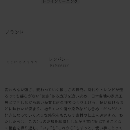
ドライクリーニング
ブランド
レンバシー
REMBASSY
変わらない強さ、変わっていく愉しさの探究。時代やトレンドが遷
ろっても揺らがない“強さ”ある造形を追い求め、日本各地の家具工
房と協同しながら高い品質と耐久性でつくり上げる。使い続けるほ
どに味わいが深まり、増えていく傷や染みなども含めてだんだんと
好きになっていくような感覚をもたらす素材や仕上を選定する。わ
たしたちは、この2つの姿勢を基盤としながら常に妥協することな
く精査を繰り返し、“いま”も“これから”もずっと、使い手にとって