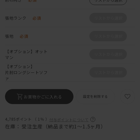
張地ランク
必須
リストから選択
張地
必須
リストから選択
【オプション】オット
リストから選択
マン
【オプション】
片肘ロングシートソフ
リストから選択
ァ
お買物かごに入れる
設定を削除する
4,785ポイント （
1％
）
付与ポイントについて
在庫：
受注生産（納品まで約1～1.5ヶ月）