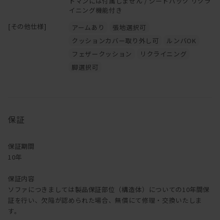
トマンには付属しません / シートバック リクラ
イニング機能付き
[その他仕様]
アームあり
張地選択可
クッションカバー取り外し可
ルンバOK
フェザークッション
リクライニング
脚選択可
保証
保証期間
10年
保証内容
ソファにつきましては製品保証部位（構造体）についての10年間保
証を行い、欠陥が認められた場合、無償にて修理・交換いたしま
す。