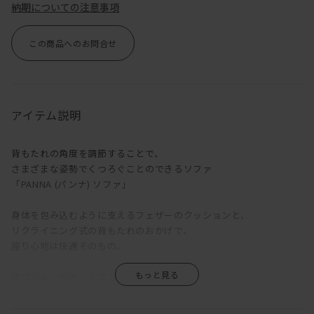
納期についての注意事項
この商品へのお問合せ
アイテム説明
背もたれの角度を調節することで、
さまざまな姿勢でくつろぐことのできるソファ
「PANNA (パンナ) ソファ」
身体を包み込むように支えるフェザーのクッションと、
リクライニング式の背もたれのおかげで、
座り心地は快適そのもの。
オプションのオットマンを脚もとに置けば、
もうこのまま寝るしかない。