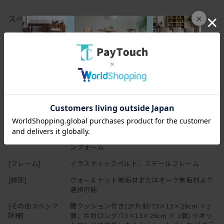
テレビを見ながら、背もたれを倒せばそのままお昼寝タイムに。
座面の奥行も深めなので、横になってぐっすりモードにも。
スペック
×
腰にあたるクッションは、
[幅(W)]
174cm
座った時の姿勢をサポートしてくれるので、
身体へのフィット感を高めてくれます。
[奥行(D)]
116cm
[高さ(H)]
72cm
もちろん！枕としても活用してください笑
[座面高さ(SH)]
40cm
[脚の高さ]
12cm
[本体]
背クッション：スモールフェザー(ウレタン芯入
り) 座クッション：上部フェザー、下部ウレタ
ンフォーム
[フレーム]
イラスティックベルト、スチールフレーム
[脚部]
ウォールナット無垢材またはオーク無垢材より
選択可能
[その他スペック
腰クッション付き(2P片肘/73×13×26cm ×2
詳細]
個、片肘ロング/73×13×26cm × 1個) ※オッ