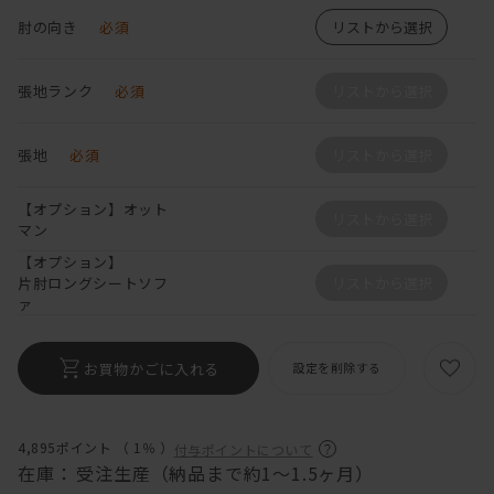
肘の向き
必須
リストから選択
張地ランク
必須
リストから選択
張地
必須
リストから選択
【オプション】オット
リストから選択
マン
【オプション】
片肘ロングシートソフ
リストから選択
ァ
お買物かごに入れる
設定を削除する
4,895ポイント （
1％
）
付与ポイントについて
在庫：
受注生産（納品まで約1～1.5ヶ月）