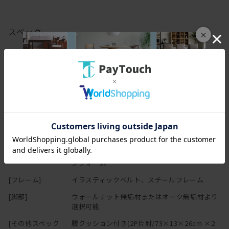
テレビを見ながら、背もたれを倒せばそのままお昼寝タイムに。
座面の奥行も深めなので、横になってぐっすりモードにも。
スペック
×
腰にあたるクッションは、
[幅(W)]
174cm
座った時の姿勢をサポートしてくれるので、
身体へのフィット感を高めてくれます。
[奥行(D)]
116cm
[高さ(H)]
72cm
もちろん！枕としても活用してください笑
[座面高さ(SH)]
40cm
[脚の高さ]
12cm
[本体]
背クッション：スモールフェザー(ウレタン芯入
り) 座クッション：上部フェザー、下部ウレタ
ンフォーム
[フレーム]
イラスティックベルト、スチールフレーム
[脚部]
ウォールナット無垢材またはオーク無垢材より
選択可能
[その他スペック
腰クッション付き(2P片肘/73×13×26cm ×2