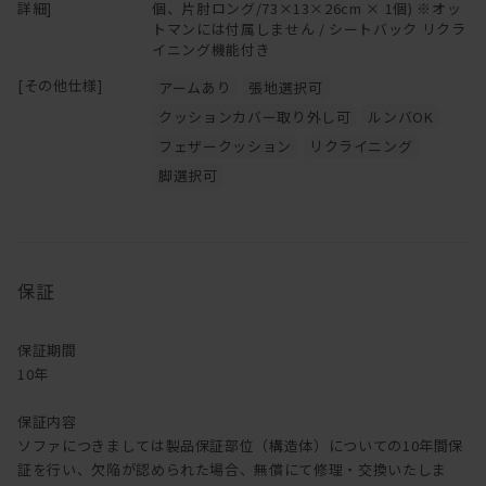
詳細]
個、片肘ロング/73×13×26cm × 1個) ※オッ
トマンには付属しません / シートバック リクラ
イニング機能付き
[その他仕様]
アームあり
張地選択可
クッションカバー取り外し可
ルンバOK
フェザークッション
リクライニング
脚選択可
保証
保証期間
10年
保証内容
ソファにつきましては製品保証部位（構造体）についての10年間保
証を行い、欠陥が認められた場合、無償にて修理・交換いたしま