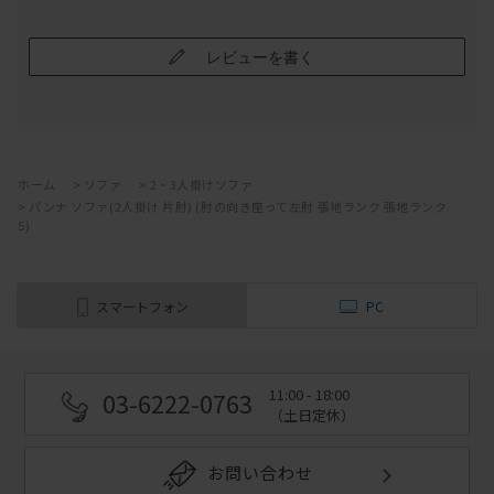
レビューを書く
ホーム
>
ソファ
>
2・3人掛けソファ
>
パンナ ソファ(2人掛け 片肘) (肘の向き座って左肘 張地ランク 張地ランク
5)
スマートフォン
PC
11:00 - 18:00
03-6222-0763
（土日定休）
お問い合わせ