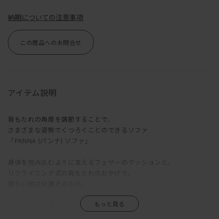
納期についての注意事項
この商品へのお問合せ
アイテム説明
背もたれの角度を調節することで、
さまざまな姿勢でくつろぐことのできるソファ
「PANNA (パンナ) ソファ」
身体を包み込むように支えるフェザーのクッションと、
リクライニング式の背もたれのおかげで、
座り心地は快適そのもの。
オプションのオットマンを脚もとに置けば、
もうこのまま寝るしかない。