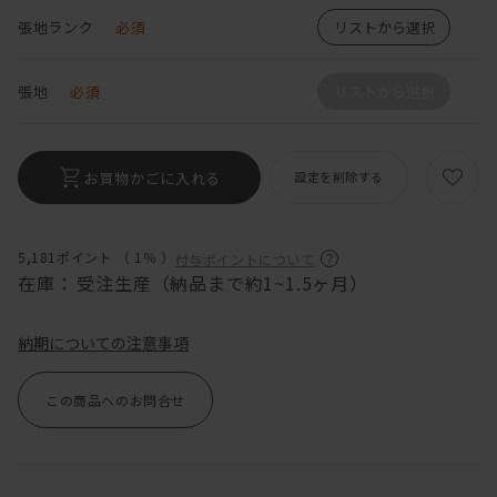
張地ランク
必須
リストから選択
張地
必須
リストから選択
お買物かごに入れる
設定を削除する
5,181ポイント （
1％
）
付与ポイントについて
在庫：
受注生産（納品まで約1~1.5ヶ月）
納期についての注意事項
この商品へのお問合せ