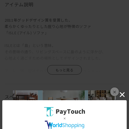
アイテム説明
2011年グッドデザイン賞を受賞した、
柔らかくゆったりとした座り心地が特徴のソファ
「ISLE (アイル) ソファ」
ISLEとは「島」という意味。
その意味の通り、リビングスペースに島のように浮かび、
心地よく過ごすための場所としてデザインされました。
アーム、背、座はそれぞれフェザー入りのクッション。
そして脚部には削り出された無垢材を使用。
フェザークッションが身体に与える心地よさ、
年を経て美しさの増す無垢材など、
×
自然素材のもつ快適性や美しさを訴えるデザインとなっています。
スペック
使い込むことで使い心地や味わいが増す素材。
[幅(W)]
177cm
使いこなすためには少々努力が必要なものの、
メンテナンスや経年変化といったプロセス経て、
[奥行(D)]
91cm
家具に愛情をもってほしい。