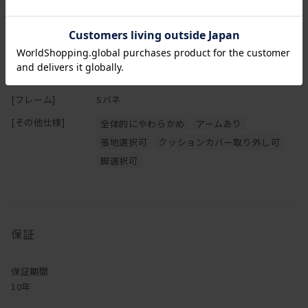
[高さ(H)]
71cm
そんなデザイナーの思いが凝縮されたソファになっています。
[座面高さ(SH)]
41cm
[本体]
背・肘クッション：スモールフェザー (ウレタ
ン芯入り) 座クッション：上部スモールフェザ
ー、下部ウレタンフォーム
[フレーム]
Sバネ
[その他仕様]
全体的にやわらかめ
アームあり
張地選択可
クッションカバー取り外し可
脚選択可
保証
保証期間
10年