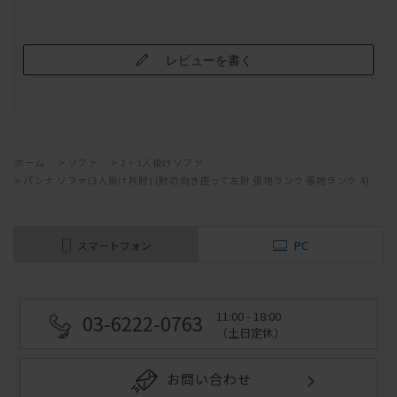
レビューを書く
ホーム
>
ソファ
>
2・3人掛けソファ
>
パンナ ソファ(3人掛け片肘) (肘の向き座って左肘 張地ランク 張地ランク 4)
スマートフォン
PC
11:00 - 18:00
03-6222-0763
（土日定休）
お問い合わせ