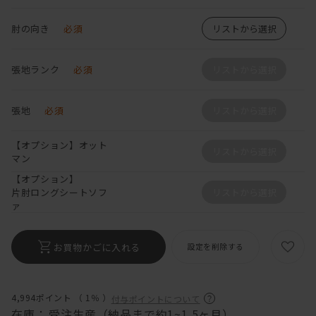
肘の向き
必須
リストから選択
張地ランク
必須
リストから選択
張地
必須
リストから選択
【オプション】オット
リストから選択
マン
【オプション】
片肘ロングシートソフ
リストから選択
ァ
お買物かごに入れる
設定を削除する
4,994ポイント （
1％
）
付与ポイントについて
在庫：
受注生産（納品まで約1~1.5ヶ月）