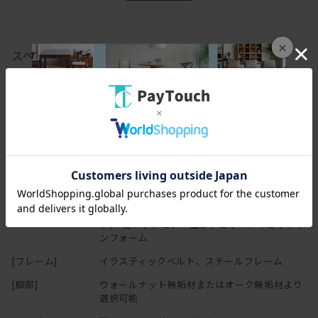
1人で贅沢に使えるときしかできない。
けどリクライニング機能があれば、
×
隣に誰かが座っていても、
スペック
「あぁ、眠たいな、眠気が襲ってきた、10分だけでいいから寝たい
な。」
[幅(W)]
194cm
そんなときでも気兼ねなくシートを倒すことができるんですね。
[奥行(D)]
116cm
さらに座っている姿勢をサポートしてくれる、
[高さ(H)]
72cm
腰クッションのおかげで、
腰が浮くこともなく、ゆったりと沈み込むように座ることができる
[座面高さ(SH)]
40cm
のです。
[脚の高さ]
12cm
はあぁっ。これで日曜日にゆっくり映画でも見たいわぁ～。
[本体]
背クッション：スモールフェザー(ウレタン芯入
り) 座クッション：上部フェザー、下部ウレタ
ンフォーム
[フレーム]
イラスティックベルト、スチールフレーム
[脚部]
ウォールナット無垢材またはオーク無垢材より
選択可能