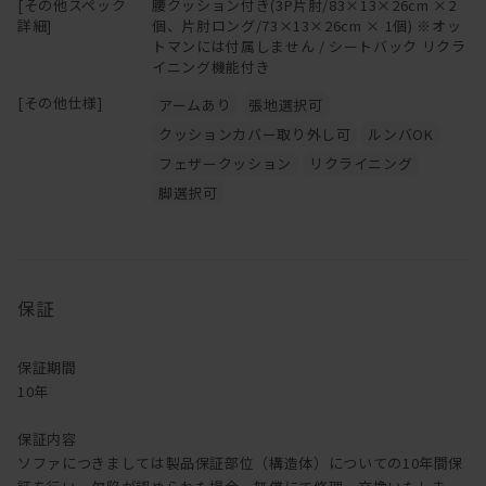
[その他スペック
腰クッション付き(3P片肘/83×13×26cm ×2
詳細]
個、片肘ロング/73×13×26cm × 1個) ※オッ
トマンには付属しません / シートバック リクラ
イニング機能付き
[その他仕様]
アームあり
張地選択可
クッションカバー取り外し可
ルンバOK
フェザークッション
リクライニング
脚選択可
保証
保証期間
10年
保証内容
ソファにつきましては製品保証部位（構造体）についての10年間保