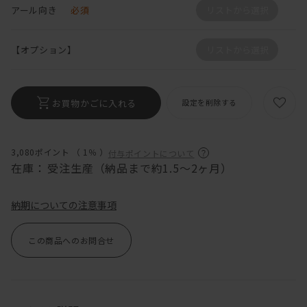
アール向き
必須
リストから選択
【オプション】
リストから選択
お買物かごに入れる
設定を削除する
3,080ポイント （
1％
）
付与ポイントについて
在庫：
受注生産（納品まで約1.5～2ヶ月）
納期についての注意事項
この商品へのお問合せ