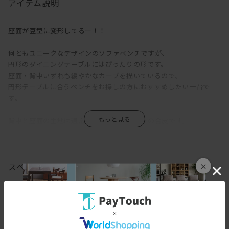
アイテム説明
座面が豆型に変形してるー！！
何ともユニークなデザインのソファベンチですが、
円形のダイニングテーブルにはぴったりの形です。
座面・背中いずれも緩やかなカーブを描いているので、
円形テーブルに合うベンチをお探しの方におすすめしたい一台で
す。
背中と座面の生地は通常仕様ですとブラックの合皮です。
そのままでも十分お使い頂けますが、別売りのカバーを付けて頂く
と
ガラッと雰囲気が変わるので併せてご購入頂くのをおすすめします
◎
スペック
×
木部も2種類からお選び頂けるので、
[幅(W)]
162cm
お部屋の雰囲気に併せてのチョイスが可能。
ありそうで無かった、かゆい所に手が届く一台となっております。
[奥行(D)]
66cm
[高さ(H)]
76cm