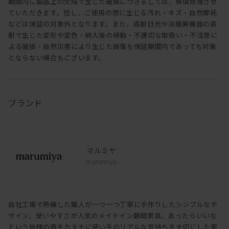
期間内に製品上の欠陥で生じた破損につきましては、無償修理させ
ていただきます。但し、ご使用の際に生じる汚れ・キズ・自然摩耗
などは保証の対象外となります。また、直射日光や冷暖房機器の直
射で生じた変形や変色・納入後の移動・不適切な取扱い・不注意に
よる破損・自然災害により生じた損傷も保証期間内であっても対象
とならない場合もございます。
ブランド
マルミヤ
marumiya
自社工場で熟練した職人が一つ一つ丁寧に手作りしたシンプルなデ
ザイン、使いやすさが人気のメイドイン静岡家具。あったらいいな
という皆様の声をカタチに使い手のリアルな気持ちを大切にした家