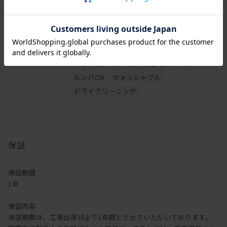
[座面高さ(SH)]
43cm
[フレーム]
無垢材 ワックス仕上げ
[その他仕様]
アームなし
全体的にかため
張地選択可
クッションカバー取り外し可
アームレス
ルンバOK
ウォッシャブル
ドライクリーニング
保証
保証期間
1年
保証内容
保証期間は、工場出荷日より1年間とさせていただいております。