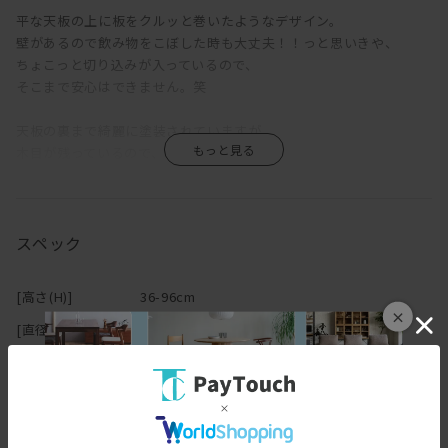
平な天板の上に板をクルッと巻いたようなデザイン。
壁があるので飲み物をこぼした時も大丈夫！！っと思いきや、
ちょこっと切り込みが入っているので、
そこまで安心はできません。笑
天板の裏まで綺麗に塗装されていますが、
木目が残っているので、
あたたかさも保たれています。
また丸脚でもない角錐脚なので、可愛らしすぎず、かっこよすぎる
こともなく、
スペック
ちょうどいいバランスを保っています。
[高さ(H)]
36-96cm
×
[直径(Φ) ]
36-72cm
[本体]
アッシュ／オーク／アッシュ（ウォーターラッ
カー塗装）
[その他スペック
簡易組み立て品
詳細]