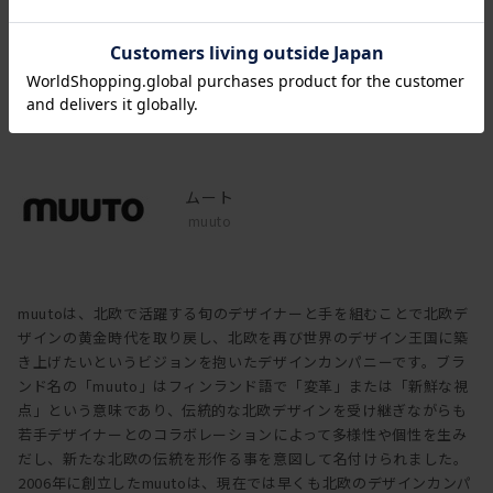
ブランド
ムート
muuto
muutoは、北欧で活躍する旬のデザイナーと手を組むことで北欧デ
ザインの黄金時代を取り戻し、北欧を再び世界のデザイン王国に築
き上げたいというビジョンを抱いたデザインカンパニーです。ブラ
ンド名の「muuto」はフィンランド語で「変革」または「新鮮な視
点」という意味であり、伝統的な北欧デザインを受け継ぎながらも
若手デザイナーとのコラボレーションによって多様性や個性を生み
だし、新たな北欧の伝統を形作る事を意図して名付けられました。
2006年に創立したmuutoは、現在では早くも北欧のデザインカンパ