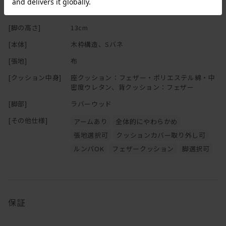
[アーム幅]
13.5cm
[脚の高さ]
13cm
[本体]
木枠構造、Sバネ
[張地]
布
[クッション中身]
座クッション：フェザー・ポリエステル綿・中
密度ウレタン、背クッション：フェザー
[脚部]
ラバーウッド
[その他仕様]
アームあり
全体的にやわらかめ
張地選択可
クッションカバー取り外し可
ルンバOK
フェザークッション
脚選択可
保証