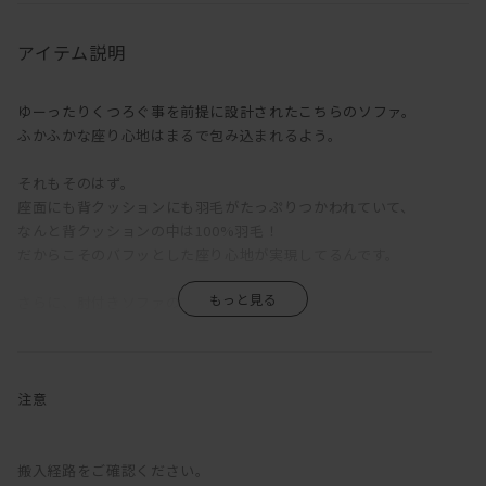
アイテム説明
ゆーったりくつろぐ事を前提に設計されたこちらのソファ。
ふかふかな座り心地はまるで包み込まれるよう。
それもそのはず。
座面にも背クッションにも羽毛がたっぷりつかわれていて、
なんと背クッションの中は100%羽毛！
だからこそのバフッとした座り心地が実現してるんです。
さらに、肘付きソファの良い所。
寝ながらの体勢だと肘掛けが枕代わりにちょうど良い高さで、
もう座るも寝るも、ふっかふかに包まれてる感じ♪
どんな体勢でもあなたを支えてくれる至福のソファ。
注意
◆豊富に選べる張地バリエーション◆
搬入経路をご確認ください。