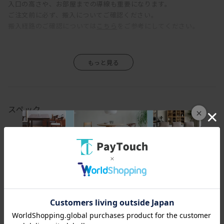
入口の高さや、お部屋までの導線も重要になります。
ファブリックは数十種類の中からお選び頂けます。
ご注文前に必ず、搬入についてご確認ください。
搬入経路のご確認については
こちら
をご参考にしてください。
スペック
×
[幅(W)]
185cm
[奥行(D)]
91cm
[高さ(H)]
81cm
[座面高さ(SH)]
46cm
[座面幅]
158cm
[アーム高さ(AH)]
58cm