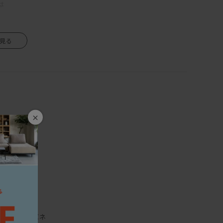
クレザー、本革からもお選びいただけます。
は
×
68cm
3cm
5cm
2cm
34cm
6cm
8cm
木枠構造、Sバネ