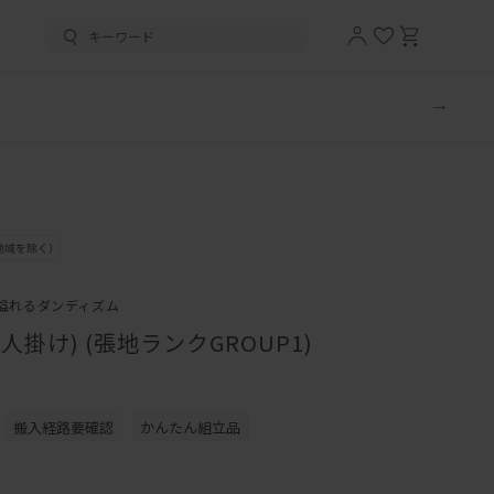
溢れるダンディズム
5人掛け) (張地ランクGROUP1)
搬入経路要確認
かんたん組立品