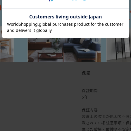
[張地]
[クッション中身]
[脚部]
[その他仕様]
保証
保証期間
5年
保証内容
製造上の欠陥が原因で不具
載されている注意事項・保
生じた破損・故障や不安定