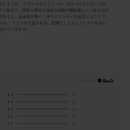
もさまざま。 フランネルソファでは、ものづくりにおいてま
から始まり、良質な素材と技術の結晶が機能美として生み出さ
がゆえに、自由度が高く、オリジナリティの追求によりソフ
なる。 ソファから生まれる、空間そして人と人とのふれあい
続けていきます。
★
5
(0)
★
4
(0)
★
3
(0)
★
2
(0)
★
1
(0)