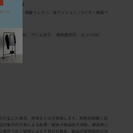
布、合皮、本革
座クッション：積層ウレタン、背クッション：Sバネ・積層ウ
レタン
ラバーウッド
全体的にかため
アームあり
張地選択可
ルンバOK
レザーソファ
合が生じた場合、修理または交換致します。取扱説明書に記
証対象外の行為による故障・破損や納品後の移動、輸送時に
な場所でのご使用による不具合の発生、製品の使用目的以外