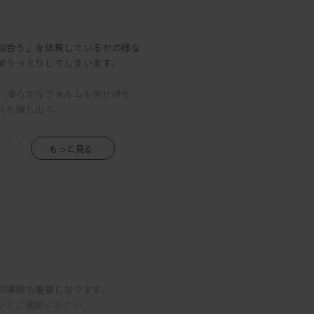
似合う」を体現しているかの様な
ずうっとりしてしまいます。
、滑らかなフォルムも併せ持ち、
スも醸し出す。
れたソファですが、
様にもできます。
シルエットは変わらないので、
良さは健在。
あ。
ーション
。
の導線も重要になります。
から、
いてご確認ください。