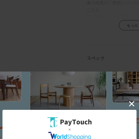
その他2グループのフェイ
搬入経路のご確認について
こちら
をご参考にしてください。
スペック
[幅(W)]
1
[奥行(D)]
8
[高さ(H)]
8
[座面高さ(SH)]
4
[座面幅]
1
[アーム高さ(AH)]
6
[脚の高さ]
1
[本体]