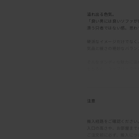
溢れ出る色気。
「良い男には良いソファが
漂う只者ではない感。思わ
硬派なイメージだけでなく
気品と緩さの絶妙なバラン
そんなダンディな魅力に溢
もちろん、ファブリック仕
ファブリックでも張り感や
感じる表情は違えど、格好
けど、私はやっぱり革だな
注意
◆豊富に選べる張地バリエ
搬入経路をご確認ください
入口の高さや、お部屋まで
ファブリックは5グループ
ご注文前に必ず、搬入につ