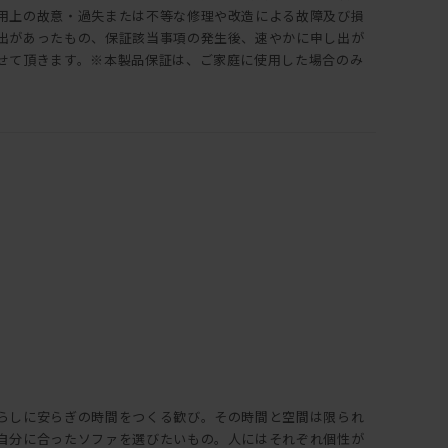
用上の故意・過失または不等な修理や改造による故障及び損
出があったもの、保証該当事項の発生後、速やかに申し出が
せて頂きます。※本製品保証は、ご家庭に使用した場合のみ
らしに安らぎの時間をつくる歓び。その時間と空間は限られ
自分に合ったソファを選びたいもの。人にはそれぞれ個性が