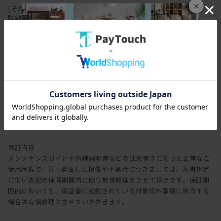
×
[その他スペック
タブレットスタンド機能あり
※
詳細]
2023年9月より順次、仕様変更
のため、タイミングによっては旧仕様の場合がございます。
[その他仕様]
奥行50cm以下
※新仕様をご希望のお客様はお気軽にお問い合わせください。
保証
保証期間
3年
保証内容
メンテナンスガイドや各種説明書などの注意書きに従った正常なご
使用状態で、万一発生した損傷や不具合につきましては、本書規定
に従い表記の保障期間内に限り無償修理をさせて頂きます。保証期
間内においても、保証書に記載されている対象除外事項に該当する
場合は有償修理とさせていただきます。