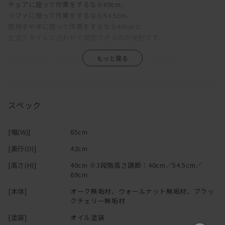
チェアに座って作業をするなら69cm、
ソファに座って作業をするなら54.5cm、
座椅子や床に座って作業をするなら40cmと
生活スタイルに合わせて調節できるのが便利です。
カラーはブラックチェリー・ウォールナット・オーク。
お部屋の雰囲気に合わせて、お選びください。
「在宅ワークだけれど、大きいデスクを買うのは迷ってしまう」
という方にぜひおすすめのデスクです。
スペック
2023年9月（順次）仕様変更のご案内
[幅(W)]
65cm
［変更内容］
[奥行(D)]
42cm
(1)天板裏に六角レンチ保管用の加工の追加
[高さ(H)]
40cm ※3段階高さ調節：40cm／54.5cm／
69cm
六角レンチはマグネット吸着で付属します。
[本体]
オーク無垢材、ウォールナット無垢材、ブラッ
(2)高さ変更に使用するボルトの形状の変更
クチェリー無垢材
(旧)十字穴付ボルト ⇒ (新)六角穴付ボルト
[塗装]
オイル塗装